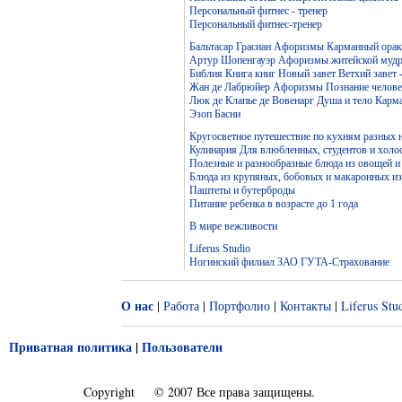
Персональный фитнес - тренер
Персональный фитнес-тренер
Бальтасар Грасиан Афоризмы Карманный ораку
Артур Шопенгауэр Афоризмы житейской мудр
Библия Книга книг Новый завет Ветхий завет 
Жан де Лабрюйер Афоризмы Познание челове
Люк де Клапье де Вовенарг Душа и тело Карм
Эзоп Басни
Кругосветное путешествие по кухням разных 
Кулинария Для влюбленных, студентов и холо
Полезные и разнообразные блюда из овощей и
Блюда из крупяных, бобовых и макаронных и
Паштеты и бутерброды
Питание ребенка в возрасте до 1 года
В мире вежливости
Liferus Studio
Ногинский филиал ЗАО ГУТА-Страхование
О нас
|
Работа
|
Портфолио
|
Контакты
|
Liferus Stu
Приватная политика
|
Пользователи
Copyright
© 2007 Все права защищены.