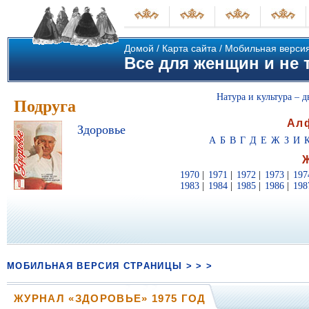
Домой
/
Карта сайта
/
Мобильная верси
Все для женщин и не т
Натура и культура – д
Подруга
Ал
Здоровье
А
Б
В
Г
Д
Е
Ж
З
И
1970
|
1971
|
1972
|
1973
|
197
1983
|
1984
|
1985
|
1986
|
198
МОБИЛЬНАЯ ВЕРСИЯ СТРАНИЦЫ > > >
ЖУРНАЛ «ЗДОРОВЬЕ» 1975 ГОД