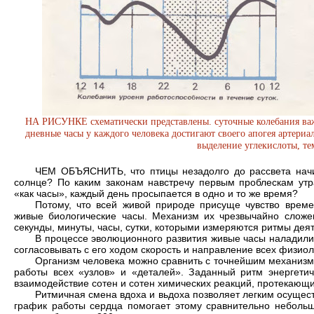
НА РИСУНКЕ схематически представлены. суточные колебания важ
дневные часы у каждого человека достигают своего апогея артериал
выделение углекислоты, те
ЧЕМ ОБЪЯСНИТЬ, что птицы неза­долго до рассвета начин
солнце? По каким законам навстречу первым проблескам утр
«как часы», каждый день просыпается в одно и то же время?
Потому, что всей живой природе присуще чувство време
живые биологические часы. Меха­низм их чрезвычайно сложен
секунды, минуты, часы, сутки, кото­рыми измеряются ритмы дея
В процессе эволюционного развития живые часы наладилис
сог­ласовывать с его ходом скорость и направление всех физио
Организм человека можно сравнить с точнейшим механизм
работы всех «узлов» и «деталей». Заданный ритм энергетич
взаимодействие сотен и сотен химиче­ских реакций, протекающих
Ритмичная смена вдоха и вьдоха позволяет легким осущест
график работы сердца помогает этому сравнительно небольшо