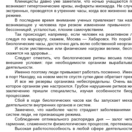
Клиницисты давно уже заметили, что ночью учащаются п
возникают гипертонические кризы, инфаркты ми­окарда. Не слу
экстренных, проводятся в утренние часы, когда все жизненно
режиме.
В последнее время внимание ученых привлекает так на
возника­ющее у человека при резком изменении привычного 
бессонницей, усталостью, плохим самочувствием.
Так происходит, например, если человек на реактивном 
следуя по маршруту, скажем, Москва — Хаба­ровск. Но порой 
биологиче­ские часы, достаточно дать волю соб­ственной неорга
И если умственные или физические нагрузки велики, бес
скажется на здоровье...
Следует отметить, что биологиче­ские ритмы весьма пла
внешние условия: при необходимости организм вырабатыва
деятель­ности.
Именно поэтому люди привыкают работать посменно. Имен
в порт Находку, на новом месте спустя сутки-двое обретает пр
И все же резервы организма небес­предельны. Очень ва
которое организм уже настроился. Грубое нару­шение ритмов жи
заклю­чению пришли специалисты, изучая осо­бенности био
процессами.
Сбой в ходе биологических часов как бы запу­скает ме
деятельности внут­ренних органов и систем.
Замечено, что наиболее часто страдают заболевани­ями 
систем люди, не призна­ющие режима.
Соблюдение оптимального распоряд­ка дня — залог четк
гармонии, слаженности физиологических процес­сов, протекающ
Высокая работоспособность в любой сфере де­ятельности 