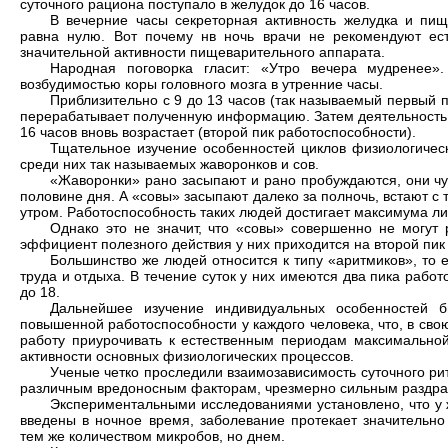
су­точного рациона поступало в желудок до 16 часов.
В вечерние часы секретор­ная активность желудка и пи
равна нулю. Вот почему нв ночь врачи не рекомендуют е
значительной активности пищевари­тельного аппарата.
Народная поговорка гласит: «Утро вечера мудренее»
возбудимо­стью коры головного мозга в утренние часы.
Приблизительно с 9 до 13 часов (так называемый первый п
перерабатывает полученную информа­цию. Затем деятельность н
16 часов вновь возрастает (второй пик работоспособности).
Тщательное изучение особенностей циклов физиологичес
сре­ди них так называемых жаворонков и сов.
«Жаворонки» рано засыпают и рано пробуждаются, они чу
поло­вине дня. А «совы» засыпают далеко за полночь, встают с т
утром. Работоспособность таких людей дости­гает максимума ли
Однако это не значит, что «совы» совершенно не могут 
эффициент полезного действия у них приходится на второй пик 
Большинство же людей относится к типу «аритмиков», то 
труда и отдыха. В течение суток у них имеются два пика работ
до 18.
Дальнейшее изучение индивидуаль­ных особенностей б
повышен­ной работоспособности у каждого чело­века, что, в св
работу приурочивать к естественным периодам максимальной 
активности основных физиологических процессов.
Ученые четко проследили взаимоза­висимость суточного ри
различным вредоносным факторам, чрезмерно сильным раздр
Эк­спериментальными исследованиями установлено, что у
введе­ны в ночное время, заболевание проте­кает значитель
тем же ко­личеством микробов, но днем.