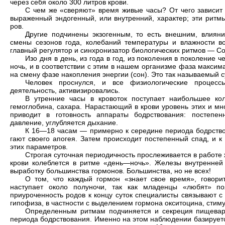
через себя около 300 литров крови.
С чем же «сверяют» время живые часы? От чего зависит 
выраженный эндогенный, или внут­ренний, характер; эти ритм
ров.
Другие подчинены экзогенным, то есть внешним, влияни
смены сезонов года, колебаний температуры и влажности во
главный регулятор и синхронизатор биологических ритмов — С
Изо дня в день, из года в год, из поколения в поколение 
ночь, и в соответствии с этим в нашем организме фаза максима
на смену фазе накопления энергии (сон). Это так называемый 
Человек проснулся, и все физиологи­ческие процес
деятельность, активизировались.
В утренние часы в кровоток поступа­ет наибольшее ко
гемоглоби­на, сахара. Нарастающий в крови уро­вень этих и мн
приводит в готовность аппараты бодрствования: постепен
давление, углубляется дыхание.
К 16—18 часам — примерно к середине периода бодрствов
гают своего апогея. Затем происходит постепенный спад, и 
этих параметров.
Строгая суточная периодичность прослеживается в работе 
крови колеблется в ритме «день—ночь». Железы внутренней 
выработку большинства гормонов. Большинства, но не всех!
О том, что каждый гормон «знает свое время», говори
наступает около полуночи, так как младенцы «лю­бят» п
приуроченность родов к концу суток специалисты связывают с
гипофиза, в частности с выделением гормона окситоцина, стиму
Определенным ритмам подчиняется и секреция пищевари
пери­ода бодрствования. Именно на этом наблюдении базирует