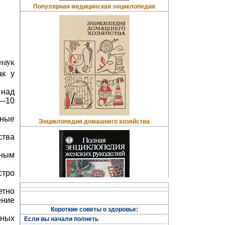
Популярная медицинская энциклопедия
наук
ак у
 над
6—10
дные
Энциклопедия домашнего хозяйства
ства
рным
стро
етно
ение
Короткие советы о здоровье:
дных
Если вы начали полнеть