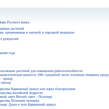
арь Русского языка
ищевых растений
ия, применяемые в научной и народной медицине
х рукоделий
время года
льзование растений для повышения работоспособности
энергетическая ценность 100г съедобной части основных пищевых проду
- тренер
-тренер
оризмы Карманный оракул или наука благоразумия
оризмы житейской мудрости
вый завет Ветхий завет - Псалтирь
ризмы Познание человека
енарг Душа и тело Карманный оракул