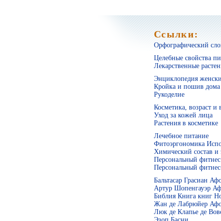
Ссылки:
Орфографический слов
Целебные свойства п
Лекарственные растен
Энциклопедия женски
Кройка и пошив дома
Рукоделие
Косметика, возраст и 
Уход за кожей лица
Растения в косметике
Лечебное питание
Фитоэргономика Испо
Химический состав и 
Персональный фитнес 
Персональный фитнес
Бальтасар Грасиан Аф
Артур Шопенгауэр Аф
Библия Книга книг Но
Жан де Лабрюйер Афо
Люк де Клапье де Вов
Эзоп Басни