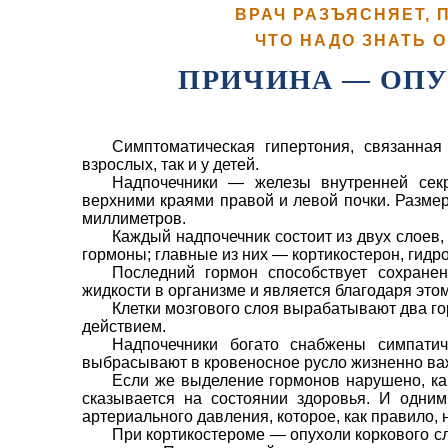
ВРАЧ РАЗЪЯСНЯЕТ, 
ЧТО НАДО ЗНАТЬ 
ПРИЧИНА — ОП
Симптоматическая гипертония, связанная
взрослых, так и у детей.
Надпочечники — железы внутренней секр
верхними краями правой и левой почки. Размер
миллиметров.
Каждый надпочечник состоит из двух слоев,
гормоны; главные из них — кортикостерон, гидро
Последний гормон способствует сохранен
жидкости в организме и является благодаря это
Клетки мозгового слоя вырабатывают два 
дей­ствием.
Надпочечники богато снабжены симпати
выбрасывают в крове­носное русло жизненно в
Если же выделение гормонов нарушено, как
сказывается на состоянии здоровья. И одни
артериального давления, которое, как правило, 
При кортикостероме — опухоли коркового с