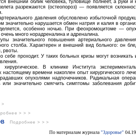
ся внешний облик человека, туловище полнеет, а руки и 
скелета разрежаются (остеопороз) — появляется склоннос
.
ртериального давления обусловлено избыточной продук
ом значительно нарушается обмен натрия и калия в органи
деляется, особенно ночью. При феохромоцитоме — опу
я очень много норадреналина и адреналина.
тупы значительного повышения артериального давлен
ого столба. Характерен и внешний вид больного: он бле
, рвоты.
 себе проходит. У таких больных кризы могут возникать 
вления.
 хирургическое. В клинике Института экспериментал
 настоящему времени накоплен опыт хирургического леч
страдавших опухолями надпочечников. Радикальная опера
ь или значительно смягчить симптомы заболевания доби
 >
робнее > > >
ОВ
Подробнее > > >
По материалам журнала
"Здоровье"
04.19