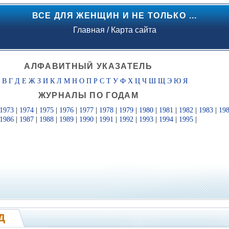
ВСЕ ДЛЯ ЖЕНЩИН И НЕ ТОЛЬКО ...
Главная
/
Карта сайта
АЛФАВИТНЫЙ УКАЗАТЕЛЬ
Б
В
Г
Д
Е
Ж
З
И
К
Л
М
Н
О
П
Р
С
Т
У
Ф
Х
Ц
Ч
Ш
Щ
Э
Ю
Я
ЖУРНАЛЫ ПО ГОДАМ
1973
|
1974
|
1975
|
1976
|
1977
|
1978
|
1979
|
1980
|
1981
|
1982
|
1983
|
19
1986
|
1987
|
1988
|
1989
|
1990
|
1991
|
1992
|
1993
|
1994
|
1995
|
Д