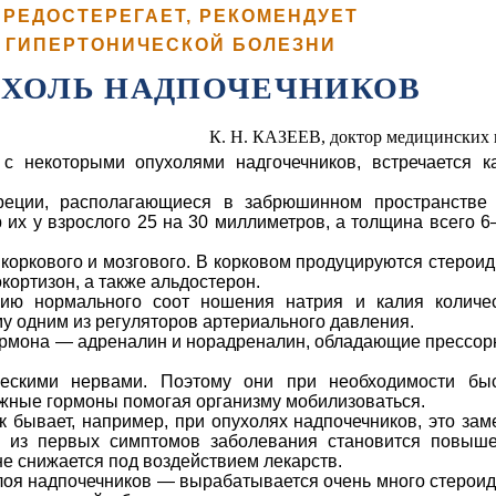
ПРЕДОСТЕРЕГАЕТ, РЕКОМЕНДУЕТ
О ГИПЕРТОНИЧЕСКОЙ БОЛЕЗНИ
УХОЛЬ НАДПОЧЕЧНИКОВ
К. Н. КАЗЕЕВ, доктор медицинских 
 с некоторыми опухолями надгочечников, встречается к
еции, располага­ющиеся в забрюшинном пространстве
 их у взрослого 25 на 30 миллиметров, а толщина всего 
 коркового и мозгового. В корковом продуцируются стерои
кортизон, а также альдостерон.
ию нормального соот­ ношения натрия и калия количе
му одним из регуляторов артериального давления.
гормона — адреналин и норадреналин, обладающие прессо
ческими нервами. Поэтому они при необходимости бы
ажные гормоны помогая организму мобилизоваться.
 бывает, например, при опухолях надпочечников, это зам
м из первых симптомов заболевания становится повыш
не снижается под воздействием лекарств.
лоя надпочечников — вырабатывается очень много стерои