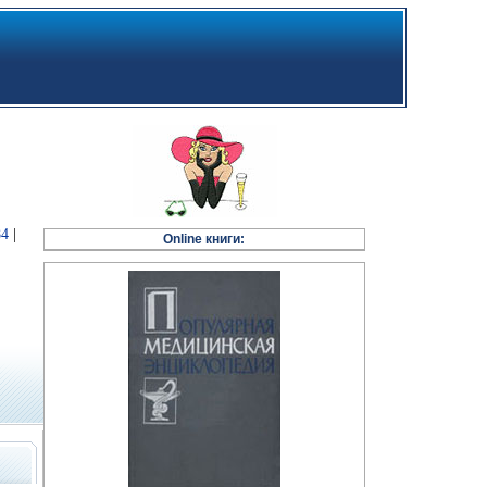
84
|
Online книги: