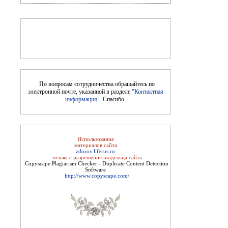
Цветущая косметика
По вопросам сотрудничества обращайтесь по
электронной почте, указанной в разделе
"Контактная
информация"
. Спасибо.
Использование
Косметика, возраст и время года
материалов сайта
zdorov.liferus.ru
только с разрешения владельца сайта
Copyscape Plagiarism Checker - Duplicate Content Detection
Software
http://www.copyscape.com/