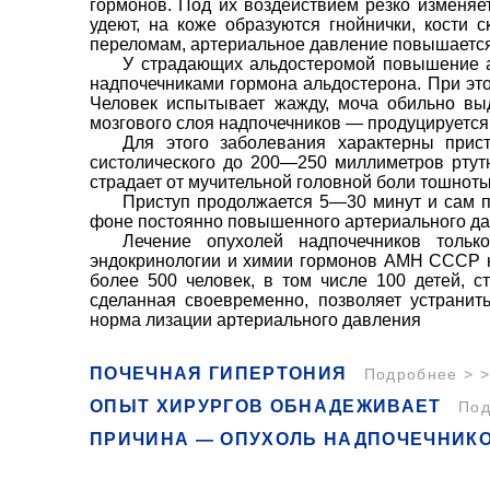
гормонов. Под их воздействием резко изменяет
удеют, на коже образуются гнойнички, кости 
переломам, артериальное давление повышается
У страдающих альдостеромой повышение а
надпочечника­ми гормона альдостерона. При эт
Человек испытывает жажду, моча обильно вы
мозгового слоя надпочечни­ков — продуцируетс
Для этого заболевания характерны прис
систолического до 200—250 миллиметров ртутн
страдает от мучительной головной боли тошноты
Приступ продолжается 5—30 минут и сам по
фоне постоянно повышенного артериального да
Лечение опухолей надпочечников только
эндокринологии и химии гормонов АМН СССР к
более 500 человек, в том числе 100 детей, 
сделанная своевременно, позволяет устранит
норма­ лизации артериального давления
ПОЧЕЧНАЯ ГИПЕРТОНИЯ
Подробнее > >
ОПЫТ ХИРУРГОВ ОБНАДЕЖИВАЕТ
Под
ПРИЧИНА — ОПУХОЛЬ НАДПОЧЕЧНИК