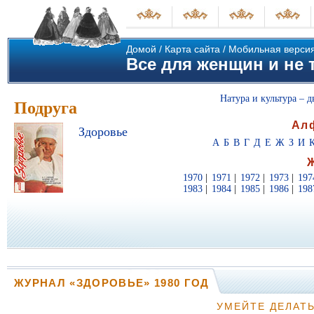
Домой
/
Карта сайта
/
Мобильная верси
Все для женщин и не т
Натура и культура – д
Подруга
Ал
Здоровье
А
Б
В
Г
Д
Е
Ж
З
И
1970
|
1971
|
1972
|
1973
|
197
1983
|
1984
|
1985
|
1986
|
198
ЖУРНАЛ «ЗДОРОВЬЕ» 1980 ГОД
УМЕЙТЕ ДЕЛАТЬ