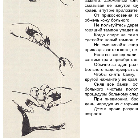
зажгите. Зажженный кон
смазывая ее изнутри кр
краев, и тут же приложите
От прикосновения г
обжечь кожу больного.
Не пользуйтесь дере
горящий тампон упадет на
Когда спирт на тамп
сделайте новый тампон, с
Не смешивайте спир
прикладываете к коже, не
Если вы все сделали 
сантиметра и приобретает
Обычно за один раз с
Больного надо прикрыть 
Чтобы снять банку,
другой нажмите у ее края 
Сняв все банки, о
больного чистым поло
процедуры больному след
При пневмонии, бро
день, чередуя их с горчи
Детям врачи разреш
возраста.