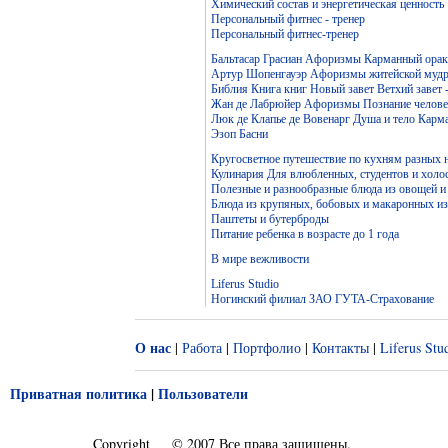
Химический состав и энергетическая ценность
Персональный фитнес - тренер
Персональный фитнес-тренер
Бальтасар Грасиан Афоризмы Карманный ораку
Артур Шопенгауэр Афоризмы житейской мудр
Библия Книга книг Новый завет Ветхий завет 
Жан де Лабрюйер Афоризмы Познание челове
Люк де Клапье де Вовенарг Душа и тело Карм
Эзоп Басни
Кругосветное путешествие по кухням разных 
Кулинария Для влюбленных, студентов и холо
Полезные и разнообразные блюда из овощей и
Блюда из крупяных, бобовых и макаронных и
Паштеты и бутерброды
Питание ребенка в возрасте до 1 года
В мире вежливости
Liferus Studio
Ногинский филиал ЗАО ГУТА-Страхование
О нас
|
Работа
|
Портфолио
|
Контакты
|
Liferus Stu
Приватная политика
|
Пользователи
Copyright
© 2007 Все права защищены.