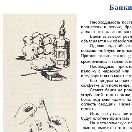
Банк
Необходимость поста
процессах в легких, бро
делают это только по сове
Банки вызывают резки
объясняется их обезболи
Однако надо обязате
повышенной чувствительно
Противопоказана эта проце
кровотечениях и склонности
Необходимо пригот
палочку с нарезкой или 
предварительно моют с м
Все предметы разлож
салфетке или полотенце.
Ставят банки на ров
углублений: под лопатки
бока, под ключицами, на
область сердца!). Назна
ставить.
Итак, все у вас при
будут плотнее прилегать,
На металлическую па
тампон, смочите его в сп