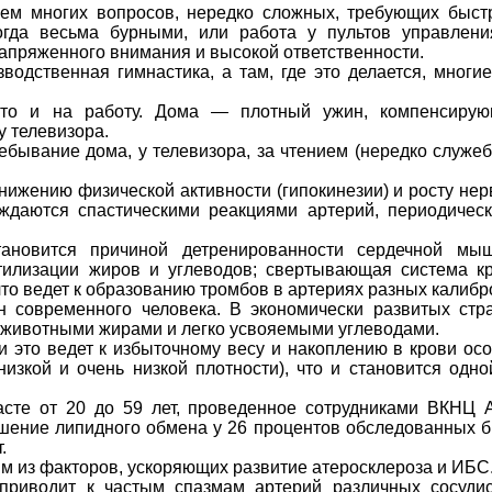
ием многих вопросов, нередко сложных, требующих быст
гда весьма бурными, или работа у пультов управлени
апряжен­ного внимания и высокой ответственности.
водственная гимнастика, а там, где это делается, многие
что и на работу. Дома — плотный ужин, компенсиру
у телевизора.
бывание дома, у телевизо­ра, за чтением (нередко служе
нижению физической актив­ности (гипокинезии) и росту нерв
даются спастическими реак­циями артерий, периодичес
тановится причиной детрениро­ванности сердечной мы
и­лизации жиров и углеводов; свертыва­ющая система к
то ведет к образованию тромбов в арте­риях разных калибр
н современного человека. В эко­номически развитых стр
х животными жирами и легко усвоя­емыми углеводами.
ти это ведет к избыточному весу и накоплению в крови ос
изкой и очень низкой плотности), что и стано­вится одно
сте от 20 до 59 лет, проведен­ное сотрудниками ВКНЦ
ушение липидного обмена у 26 процентов обследованных 
.
м из факторов, ускоря­ющих развитие атеросклероза и ИБС
 приводит к частым спазмам арте­рий различных сосуди