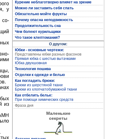
Курение неблаготворно влияет на зрение
рого
Полная энциклопедия женских рукоделий
Можно ли заставить себя спать
я, у
Обязательно мойте фрукты
 со­
Почему опасна неподвижность
Продолжительность сна
ющий
Чем болеют курильщики
Что такое клептомания?
бных
О другом:
Юбки - основные чертежи:
но­-
Представлены юбки разных фасонов
Прямая юбка с шестью вытачками
кими
Юбка двухшовная
Технология пошива
шцы,
Отделки к одежде и белью
рови
Кройка и пошив дома
Как погладить брюки:
ов.
Брюки из шерстяной ткани
анах
Брюки из хлопчатобумажной ткани
Как отбелить белье:
обых
При помощи химических средств
й из
Фраза дня
Маленькие
 АМН
секреты
было
.
стых