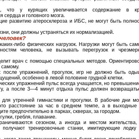
, что у курящих увеличивается содержание в кр
 сердца и голов­ного мозга.
щие развитию атеросклероза и ИБС, не могут быть полно
ни, они должны устраняться их нормализацией.
человек?
аких-либо физических нагрузок. Нагрузки могут быть са
жностям человека, не вызывать перегрузок и чрезмер
елит врач с помощью специаль­ных методов. Ориентиров
 самому.
: после упражнений, прогулок, игр не должно быть оды
ущений, особенно в левой половине грудной клетки.
еских упражнений пульс всегда учащается, но превышени
у, а после 3—4 минут отдыха пульс должен воз­вращать
для утренней гимнастики и про­гулки. В рабочие дни м
это расстояние за час в среднем тем­пе, а в выходные
те предпочтительно в парках, скверах, за городом.
улки, гребля, плавание.
раничиваются сезоном, а иногда и местом жительства,
 полу­чают тренировочные станки, имитирующие лодку