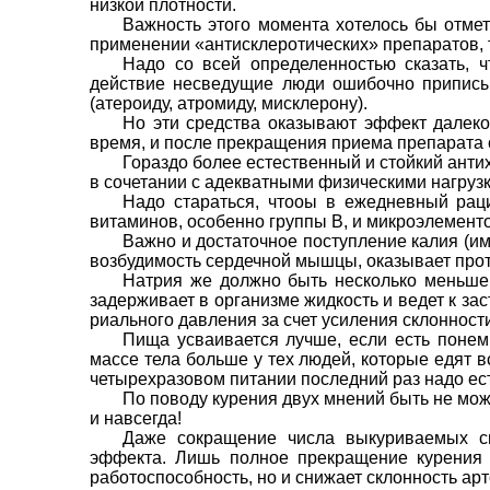
низкой плотности.
Важность этого момента хотелось бы отме
приме­нении «антисклеротических» препара­тов,
Надо со всей определен­ностью сказать, ч
действие несведущие люди оши­бочно приписы
(атероиду, атромиду, мисклерону).
Но эти средства оказывают эффект дале­ко 
время, и после прекращения приема препарата с
Гораздо более естественный и стойкий ант
в сочетании с адекватными фи­зическими нагруз
Надо стараться, чтооы в ежедневный рац
вита­минов, особенно группы В, и микроэле­мент
Важно и достаточное поступ­ление калия (им 
возбудимость сердечной мыш­цы, оказывает про
Натрия же должно быть нес­колько меньше 
задерживает в организме жидкость и ведет к зас
риального давления за счет усиления склонности
Пища усваивается лучше, если есть понемн
массе тела больше у тех людей, которые едят в
четы­рехразовом питании последний раз надо ест
По поводу курения двух мнений быть не мож
и навсегда!
Даже сокращение чис­ла выкуриваемых си
эффекта. Лишь полное прекра­щение курения 
работоспособность, но и снижает склонность арт