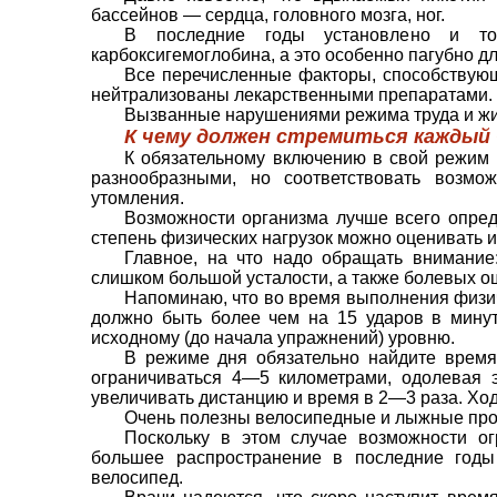
бассей­нов — сердца, головного мозга, ног.
В последние годы установлено и то
карбоксигемоглобина, а это особенно пагубно для
Все перечисленные факторы, спо­собствую
ней­трализованы лекарственными препа­ратами.
Вызванные нарушениями режима труда и жиз
К чему должен стремиться каждый 
К обязательному включению в свой режим к
разнообразными, но соответствовать возмо
утомления.
Возможности организма лучше всего опред
степень физических нагрузок можно оценивать и
Главное, на что надо обращать внимание
слишком большой усталости, а также болевых ощ
Напоминаю, что во время выполнения физич
должно быть более чем на 15 ударов в минут
исходному (до начала упражнений) уровню.
В режиме дня обязательно найдите время 
ограничи­ваться 4—5 километрами, одолевая 
увеличивать дистанцию и время в 2—3 раза. Ходи
Очень полезны велосипедные и лыжные прог
Поскольку в этом случае возможности ог
большее рас­пространение в последние годы
велосипед.