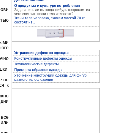
Детское питание
О продуктах и культуре потребления
ови
Задавались ли вы когда-нибудь вопросом: из
Устранение дефектов одежды
чего состоят ткани тела человека?
Ткани тела человека, скажем массой 70 кг
стью
состоят из...
мыми
ного
Устранение дефектов одежды:
очно
Конструктивные дефекты одежды
Технологические дефекты
шки,
Примерка образцов одежды
Уточнение конструкций одежды для фигур
Архив журнала "Здоровье"
е не
разного телосложения
ся к
ожно
 дни
 все
 или