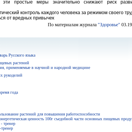
о эти простые меры значительно снижают риск разв
ический контроль каждого человека за режи­мом своего тру
ься от вредных привычек
По материалам журнала
"Здоровье"
03.19
арь Русского языка
ищевых растений
ия, применяемые в научной и народной медицине
х рукоделий
время года
льзование растений для повышения работоспособности
энергетическая ценность 100г съедобной части основных пищевых проду
- тренер
-тренер