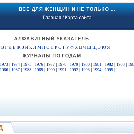
ВСЕ ДЛЯ ЖЕНЩИН И НЕ ТОЛЬКО ...
Главная
/
Карта сайта
АЛФАВИТНЫЙ УКАЗАТЕЛЬ
Б
В
Г
Д
Е
Ж
З
И
К
Л
М
Н
О
П
Р
С
Т
У
Ф
Х
Ц
Ч
Ш
Щ
Э
Ю
Я
ЖУРНАЛЫ ПО ГОДАМ
1973
|
1974
|
1975
|
1976
|
1977
|
1978
|
1979
|
1980
|
1981
|
1982
|
1983
|
19
1986
|
1987
|
1988
|
1989
|
1990
|
1991
|
1992
|
1993
|
1994
|
1995
|
Д