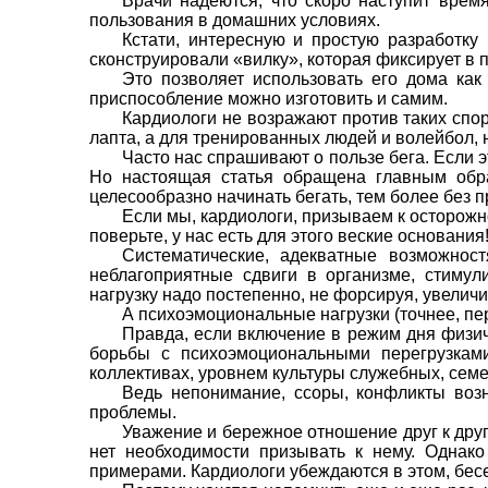
Врачи надеются, что скоро наступит время
пользования в домашних условиях.
Кстати, интерес­ную и простую разработку
сконструировали «вилку», которая фиксирует в 
Это позволяет использовать его дома как
приспособление можно изготовить и самим.
Кардиологи не возражают против таких спорт
лапта, а для тренированных людей и волейбол, н
Часто нас спраши­вают о пользе бега. Если 
Но настоящая статья обращена главным обр
целесообразно начинать бе­гать, тем более без
Если мы, кардиологи, призываем к осторожно
поверьте, у нас есть для этого веские основания
Систематические, адекватные воз­можнос
небла­гоприятные сдвиги в организме, стиму
нагрузку надо постепенно, не форсируя, увели­чи
А психоэмоциональные нагрузки (точнее, пер
Правда, если включение в режим дня физиче
борьбы с психоэмо­циональными перегрузкам
коллективах, уровнем культуры служебных, сем
Ведь непонимание, ссоры, конфликты воз
проблемы.
Уважение и бережное отношение друг к друг
нет необходимости призывать к нему. Однако
приме­рами. Кардиологи убеждаются в этом, бес