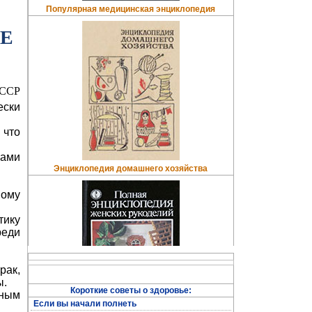
Популярная медицинская энциклопедия
ИЕ
СССР
ески
 что
сами
Энциклопедия домашнего хозяйства
ному
тику
реди
рак,
ы.
Короткие советы о здоровье:
нным
Если вы начали полнеть