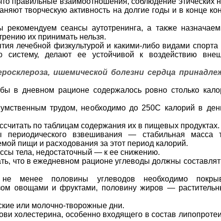
 что правильные взаимоотноше­ния, соблюдение этических 
раняют творческую активность на долгие годы и в конце ко
 рекомендуем сеансы аутотренинга, а также назначаем
трению их принимать нель­зя.
ятия лечебной физкульту­рой и какими-либо видами спорта 
ю систему, делают ее устойчивой к воздействию вне
росклероза, ишемической болезни сердца принадл
обы в дневном рационе содержалось ровно столько кало
умственным трудом, необхо­димо до 250С калорий в ден
ассчитать по таблицам со­держания их в пищевых продуктах.
ты периодического взвешивания — стабильная масса 
емой пищи и расходования за этот период калорий.
сы тела, недо­статочный — к ее снижению.
ть, что в ежедневном рационе углеводы должны составлят
 не менее половины углеводов необходимо покрыв
зом ово­щами и фруктами, половину жиров — раститель
ские или молочно-творожные дни.
рови холестерина, особенно входящего в состав липопроте