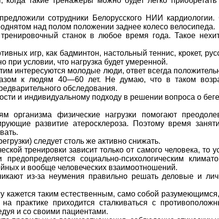
, когда такие тренажеры можно будет легко приобретать
 предложили сотрудники Белорусского НИИ карди­ологии.
поднятом над полом положении заднее колесо вело­сипеда.
 тренировочный станок в любое время года. Такое нехи
ивных игр, как бадминтон, настольный теннис, крокет, рус
о при условии, что нагруз­ка будет умеренной.
этим интере­суются молодые люди, ответ всегда положитель
азом к людям 40—60 лет. Не думаю, что в таком возр
 предварительного обследования.
сти и индиви­дуальному подходу в решении вопроса о беге,
!
тям организма физические нагрузки помогают преодоле
­лирующие развитие атеросклероза. Поэтому время занят
вать.
егрузки) следует столь же активно снижать.
ской тренировки зависит только от самого человека, то у
и предопределяется социально-психологическим климат
ейных и во­обще человеческих взаимоотношений.
никают из-за неумения правильно решать деловые и ли
у кажется таким естествен­ным, само собой разумеющимся,
 на практике приходится стал­киваться с противополож
едуя и со своими пациентами.