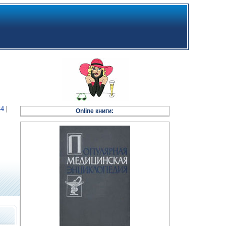
84
|
Online книги: