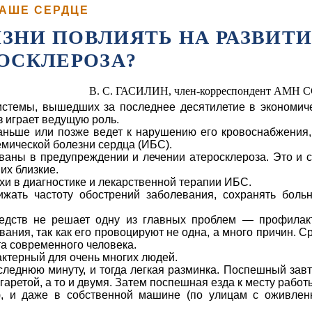
АШЕ СЕРДЦЕ
ЗНИ ПОВЛИЯТЬ НА РАЗВИТ
ОСКЛЕРОЗА?
В. С. ГАСИЛИН, член-корреспондент АМН 
истемы, вышедших за послед­нее десятилетие в экономич
з играет ведущую роль.
аньше или позже ведет к нарушению его кровоснабжения,
мической болезни сердца (ИБС).
ваны в предупреждении и ле­чении атеросклероза. Это и 
 их близкие.
хи в диагно­стике и лекарственной терапии ИБС.
жать частоту обострений заболева­ния, сохранять боль
едств не решает одну из главных проблем — профилак
­вания, так как его провоцируют не одна, а много причин. С
та современного человека.
актерный для очень многих людей.
следнюю минуту, и тогда легкая разминка. Поспешный завт
аретой, а то и двумя. Затем поспешная езда к месту работ
), и даже в собственной машине (по улицам с оживле