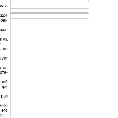
ом о
ское
Уход за кожей лица
рови
ткое
и­ма
е.
ство
рует
к он
рте­
Справочник по лечебному питанию
чной
 при
 раз
мого
 его
ен.