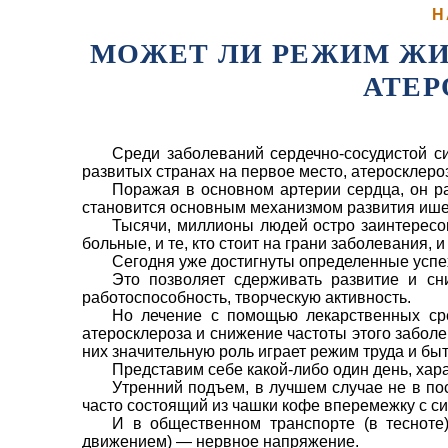
Н
МОЖЕТ ЛИ РЕЖИМ ЖИ
АТЕР
Среди заболеваний сердечно-сосу­дистой с
раз­витых странах на первое место, атеро­склеро
Пора­жая в основном артерии сердца, он р
становится основным механизмом развития ише­
Тысячи, миллионы людей остро за­интересо
боль­ные, и те, кто стоит на грани заболева­ния, и
Сегодня уже достиг­нуты определенные успе
Это позволяет сдерживать развитие и сни
работоспо­собность, творческую активность.
Но лечение с помощью лекарственных ср
атероскле­роза и снижение частоты этого заболе
них значи­тельную роль играет режим труда и бы
Представим себе какой-либо один день, хар
Утренний подъем, в лучшем случае не в по
часто состоящий из чашки кофе вперемежку с сиг
И в общественном транспорте (в тесноте
движени­ем) — нервное напряжение.