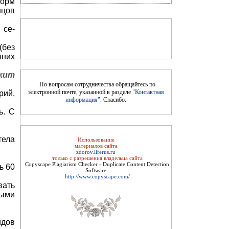
норм
нцов
Цветущая косметика
 се­
(без
шних
ежит
По вопросам сотрудничества обращайтесь по
электронной почте, указанной в разделе
"Контактная
рий,
информация"
. Спасибо.
ь. С
тела
Использование
Косметика, возраст и время года
материалов сайта
zdorov.liferus.ru
только с разрешения владельца сайта
Copyscape Plagiarism Checker - Duplicate Content Detection
ь 60
Software
http://www.copyscape.com/
ать
ными
идов