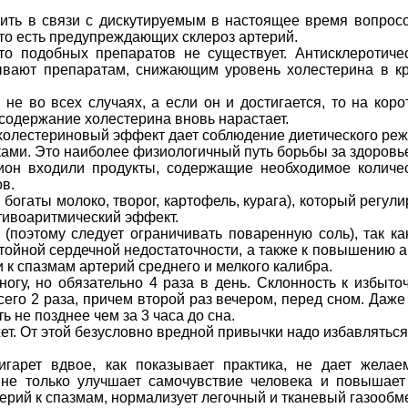
тить в связи с дискутируемым в настоящее время вопрос
 то есть предупреждающих скле­роз артерий.
то подобных препаратов не существует. Антисклеротиче­
вают препаратам, сни­жающим уровень холестерина в к
не во всех случаях, а если он и достигается, то на коро
одержание холестерина вновь нара­стает.
ихолестериновый эффект дает соблюдение диетического реж
ками. Это наибо­лее физиологичный путь борьбы за здоровь
ион входили продукты, содер­жащие необходимое количе
ов.
богаты молоко, тво­рог, картофель, курага), который регу­ли
тивоаритмический эффект.
(поэтому следует огра­ничивать поваренную соль), так ка
тойной сердечной недоста­точности, а также к повышению а
 к спазмам артерий средне­го и мелкого калибра.
огу, но обязательно 4 раза в день. Склонность к избыто
сего 2 раза, причем второй раз вечером, перед сном. Даже
ь не позднее чем за 3 часа до сна.
ет. От этой безусловно вредной привычки надо избавляться
гарет вдвое, как показывает практика, не дает жела­е
не только улучшает самочувствие человека и повышает
ерий к спазмам, норма­лизует легочный и тканевый газо­обм