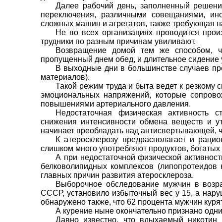
Далее ра­бочий день, заполненный решен
переключения, различными совещаниями, ино
сложных машин и аг­регатов, также требующая н
Не во всех организациях проводит­ся произ
трудники по разным причинам уви­ливают.
Возвращение домой тем же спосо­бом, 
пропущенный днем обед, и длительное сидение 
В выходные дни в большинстве случаев пре
материалов).
Такой режим труда и быта ведет к резкому с
эмоциональных напряжений, которые сопровож
повы­шениями артериального давления.
Недостаточная физическая актив­ность с
снижения интенсивности обмена веществ и ут
начинает преоб­ладать над антисвертывающей, ч
К атеросклерозу предрасполагает и рацио
слишком много употребляют продуктов, бога­ты
А при недостаточ­ной физической активнос
белковолипидных ком­плексов (липопротеидов н
главных причин разви­тия атеросклероза.
Выборочное обследование мужчин в возра
СССР, установило избыточный вес у 15, а нар
обнару­жено также, что 62 процента мужчин курят
А курение ныне окончательно признано одни
Давно известно, что вдыхаемый нико­тин