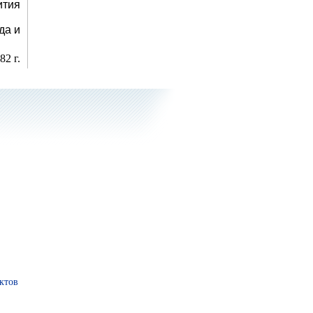
ития
да и
Фитоэргономика
82 г.
Зеленая аптека Кузбасса
ктов