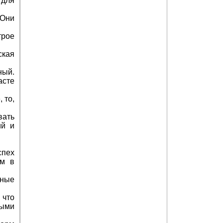
 для
 Они
Архив журнала "Твоё здоровье"
трое
ская
ный.
асте
 то,
вать
ий и
Целебные свойства пищевых растений
спех
ом в
чные
 что
ными