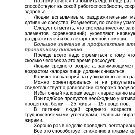
По­этому хочется напомнить еще и еще раз,
спо­собствуют высокой работоспособно­сти, сох
здоровье.
Людям вспыльчивым, раздражи­тельным мы
дативные средства. Разумеется, по своему усмо
Следует отметить, что системати­ческие зан
элементов соревнований) укрепляют нервну
раздражи­телей и без лекарственной помощи.
Большое значение в профилактике ате
правильному пи­танию.
Прежде всего надо стремиться к тому, чт
сколько человек за это время расходу­ет.
Людям среднего возраста, занима­ющимся 
возрастом калораж пищи должен снижать­ся.
Количество калорий на сутки мож­но легко р
Можно ориентироваться и на результа­
свидетель­ствует о равновесии калоража полу­ча
Избыточный калораж ведет к нарастанию мас
При подборе продуктов необходимо учитыва
про­центов, белки — 25, жиры — 15 процен­тов.
В питании людей среднего возра­ста
трудноусвояемы­ми углеводами, главным обра
жирами.
Хорошо раз в неделю проводить вегетариан
Все это спо­собствует снижению в плазме к