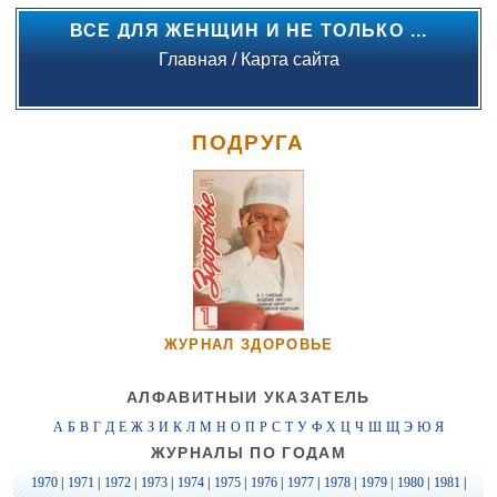
ВСЕ ДЛЯ ЖЕНЩИН И НЕ ТОЛЬКО ...
Главная
/
Карта сайта
ПОДРУГА
ЖУРНАЛ ЗДОРОВЬЕ
АЛФАВИТНЫЙ УКАЗАТЕЛЬ
А
Б
В
Г
Д
Е
Ж
З
И
К
Л
М
Н
О
П
Р
С
Т
У
Ф
Х
Ц
Ч
Ш
Щ
Э
Ю
Я
ЖУРНАЛЫ ПО ГОДАМ
1970
|
1971
|
1972
|
1973
|
1974
|
1975
|
1976
|
1977
|
1978
|
1979
|
1980
|
1981
|