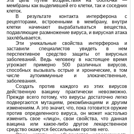
эта цель путем воздействия на оболочки —
мембраны как выделившей его клетки, так и соседних
клеток.
В результате контакта интерферона с
рецепторами, встроенными в мембрану, внутри
клетки начинают вырабатываться вещества,
подавляющие размножение вируса, и вирусная атака
захлёбывается.
Эти уникальные свойства интерферона и
заставили специалистов увидеть в нем
перспективное средство защиты от вирусных
заболеваний. Ведь человеку в настоящее время
угрожает примерно 500 различных вирусов,
способных вызывать острые и хронические, в том
числе аутоиммунные и злокачественные,
заболевания.
Создать против каждого из этих вирусов
действенную вакцину практически невозможно.
Прежде всего потому, что вирусы достаточно легко
подвергаются мутациям, рекомбинациям и другим
изменениям. А это значит, что, пока готовится оружие
против определенного вируса, он может настолько
изменить свое «лицо», свои свойства, что данная
вакцина или какое-либо другое лекарственное
средство окажутся бессильными против него.