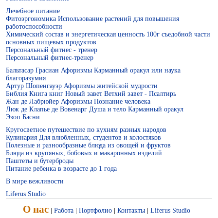
Лечебное питание
Фитоэргономика Использование растений для повышения
работоспособности
Химический состав и энергетическая ценность 100г съедобной части
основных пищевых продуктов
Персональный фитнес - тренер
Персональный фитнес-тренер
Бальтасар Грасиан Афоризмы Карманный оракул или наука
Справочник по лечебному питанию
благоразумия
Артур Шопенгауэр Афоризмы житейской мудрости
Библия Книга книг Новый завет Ветхий завет - Псалтирь
Жан де Лабрюйер Афоризмы Познание человека
Люк де Клапье де Вовенарг Душа и тело Карманный оракул
Эзоп Басни
Кругосветное путешествие по кухням разных народов
Кулинария Для влюбленных, студентов и холостяков
Полезные и разнообразные блюда из овощей и фруктов
Блюда из крупяных, бобовых и макаронных изделий
Паштеты и бутерброды
Питание ребенка в возрасте до 1 года
В мире вежливости
Фитоэргономика
Liferus Studio
О нас
|
Работа
|
Портфолио
|
Контакты
|
Liferus Studio