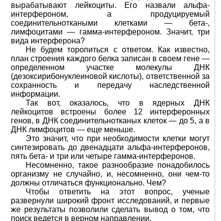
вырабатывают лейкоциты. Его назвали альфа-
интерфероном, а продуцируемый
соединительноткаными клетками — бета-,
лимфоцитами — гамма-интерфероном. Значит, три
вида интерферона?
Не будем торопиться с ответом. Как известно,
план строения каждого белка записан в своем гене —
определенном участке молекулы ДНК
(дезоксирибонуклеиновой кислоты), ответственной за
сохранность и передачу наследственной
информации.
Так вот, оказалось, что в ядерных ДНК
лейкоцитов встроены более 12 интерферонных
генов, в ДНК соединительнотканых клеток — до 5, а в
ДНК лимфоцитов — еще меньше.
Это значит, что при необходимости клетки могут
синтезировать до двенадцати альфа-интерферонов,
пять бета- и три или четыре гамма-интерферонов.
Несомненно, такое разнообразие понадобилось
организму не случайно, и, несомненно, они чем-то
должны отличаться функционально. Чем?
Чтобы ответить на этот вопрос, ученые
развернули широкий фронт исследований, и первые
же результаты позволили сделать вывод о том, что
поиск ведется в верном направлении.