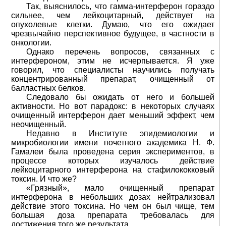
Так, выяснилось, что гамма-интерферон гораздо
сильнее, чем лейкоцитарный, действует на
опухолевые клетки. Думаю, что его ожидает
чрезвычайно перспективное будущее, в частности в
онкологии.
Однако перечень вопросов, связанных с
интерфероном, этим не исчерпывается. Я уже
говорил, что специалисты научились получать
концентрированный препарат, очищенный от
балластных белков.
Следовало бы ожидать от него и большей
активности. Но вот парадокс: в некоторых случаях
очищенный интерферон дает меньший эффект, чем
неочищенный.
Недавно в Институте эпидемиологии и
микробиологии имени почетного академика Н. Ф.
Гамалеи была проведена серия экспериментов, в
процессе которых изучалось действие
лейкоцитарного интерферона на стафилококковый
токсин. И что же?
«Грязный», мало очищенный препарат
интерферона в небольших дозах нейтрализовал
действие этого токсина. Но чем он был чище, тем
большая доза препарата требовалась для
достижения того же результата.