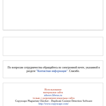
Целебные свойства пищевых растений
По вопросам сотрудничества обращайтесь по электронной почте, указанной в
разделе
"Контактная информация"
. Спасибо.
Цветущая косметика
Использование
материалов сайта
zdorov.liferus.ru
только с разрешения владельца сайта
Copyscape Plagiarism Checker - Duplicate Content Detection Software
http://www.copyscape.com/