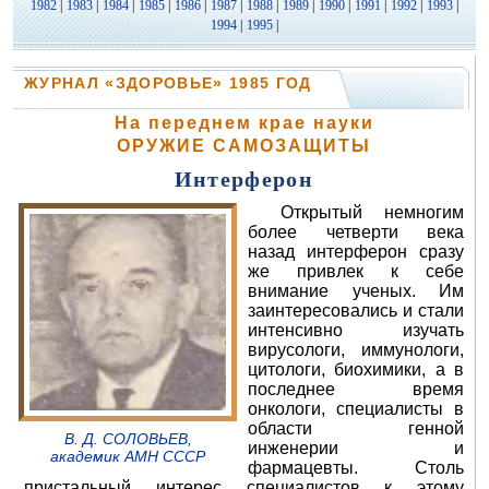
1982
|
1983
|
1984
|
1985
|
1986
|
1987
|
1988
|
1989
|
1990
|
1991
|
1992
|
1993
|
1994
|
1995
|
ЖУРНАЛ «ЗДОРОВЬЕ» 1985 ГОД
На переднем крае науки
ОРУЖИЕ САМОЗАЩИТЫ
Интерферон
Открытый немногим
более четверти века
назад интерферон сразу
же привлек к себе
внимание ученых. Им
заинтересовались и стали
интенсивно изучать
вирусологи, иммунологи,
цитологи, биохимики, а в
последнее время
онкологи, специалисты в
области генной
В. Д. СОЛОВЬЕВ,
инженерии и
академик AMH CCCP
фармацевты. Столь
пристальный интерес специалистов к этому