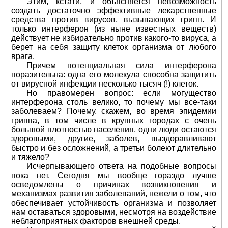
Этим, кстати, и объясняется невозможность
создать достаточно эффективные лекарственные
средства против вирусов, вызывающих грипп. И
только интерферон (из ныне известных веществ)
действует не избирательно против какого-то вируса, а
берет на себя защиту клеток организма от любого
врага.
Причем потенциальная сила интерферона
поразительна: одна его молекула способна защитить
от вирусной инфекции несколько тысяч (!) клеток.
Но правомерен вопрос: если могущество
интерферона столь велико, то почему мы все-таки
заболеваем? Почему, скажем, во время эпидемии
гриппа, в том числе в крупных городах с очень
большой плотностью населения, одни люди остаются
здоровыми, другие, заболев, выздоравливают
быстро и без осложнений, а третьи болеют длительно
и тяжело?
Исчерпывающего ответа на подобные вопросы
пока нет. Сегодня мы вообще гораздо лучше
осведомлены о причинах возникновения и
механизмах развития заболеваний, нежели о том, что
обеспечивает устойчивость организма и позволяет
нам оставаться здоровыми, несмотря на воздействие
неблагоприятных факторов внешней среды.