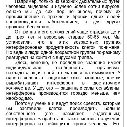
Например, только из верхних дыхательных путей
человека выделеео и изучено более сотни вирусов,
однако мы до сих пор не знаем, почему их
проникновение в трахею и бронхи одних людей
сопровождается заболеванием, а для других
проходит бесследно.
От гриппа и его осложнений чаще страдают дети
до трех лет и взрослые старше 60-65 лет. Мы
установили, что в этих возрастных группах
интерфероновая продуктивность клеток понижена.
Но ведь и люди одной возрастной группы по-разному
реагируют на контакт с вирусами гриппа.
Здесь, конечно, не последнее значение имеет
индивидуальная особенность организма,
накладывающая свой отпечаток и на иммунитет. У
одного человека защитные силы мощные, клетки
вырабатывают интерферон в достаточном
количестве. У другого — защитные силы ослаблены,
интерферона производится гораздо меньше, чем
необходимо.
Поэтому ученые и ведут поиск средств, которые
бы заставили клетки производить больше
собственного (его называют эндогенным)
интерферона. Разработаны также методы получения
интерферона из лейкоцитов крови человека. Его