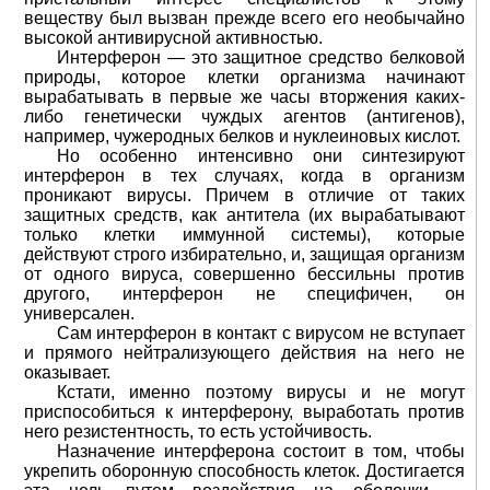
веществу был вызван прежде всего его необычайно
высокой антивирусной активностью.
Интерферон — это защитное средство белковой
природы, которое клетки организма начинают
вырабатывать в первые же часы вторжения каких-
либо генетически чуждых агентов (антигенов),
например, чужеродных белков и нуклеиновых кислот.
Но особенно интенсивно они синтезируют
интерферон в тех случаях, когда в организм
проникают вирусы. Причем в отличие от таких
защитных средств, как антитела (их вырабатывают
только клетки иммунной системы), которые
действуют строго избирательно, и, защищая организм
от одного вируса, совершенно бессильны против
другого, интерферон не специфичен, он
универсален.
Сам интерферон в контакт с вирусом не вступает
и прямого нейтрализующего действия на него не
оказывает.
Кстати, именно поэтому вирусы и не могут
приспособиться к интерферону, выработать против
нero резистентность, то есть устойчивость.
Назначение интерферона состоит в том, чтобы
укрепить оборонную способность клеток. Достигается