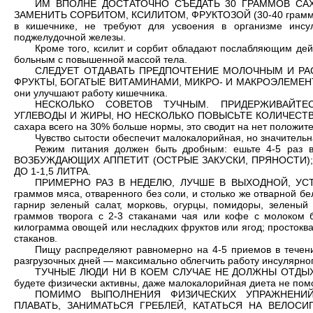
ИМ ВПОЛНЕ ДОСТАТОЧНО СЪЕДАТЬ 30 ГРАММОВ САХ
ЗАМЕНИТЬ СОРБИТОМ, КСИЛИТОМ, ФРУКТОЗОЙ (30-40 граммов 
в кишечнике, не требуют для усвоения в организме инс
поджелудочной железы.
Кроме того, ксилит и сорбит обладают послабляющим дей
больным с повышенной массой тела.
СЛЕДУЕТ ОТДАВАТЬ ПРЕДПОЧТЕНИЕ МОЛОЧНЫМ И РА
ФРУКТЫ, БОГАТЫЕ ВИТАМИНАМИ, МИКРО- И МАКРОЭЛЕМЕНТАМ
они улучшают работу кишечника.
НЕСКОЛЬКО СОВЕТОВ ТУЧНЫМ. ПРИДЕРЖИВАЙТЕ
УГЛЕВОДЫ И ЖИРЫ, НО НЕСКОЛЬКО ПОВЫСЬТЕ КОЛИЧЕСТВО Б
сахара всего на 30% больше нормы, это сводит на нет положит
Чувство сытости обеспечит малокалорийная, но значитель
Режим питания должен быть дробным: ешьте 4-5 ра
ВОЗБУЖДАЮЩИХ АППЕТИТ (ОСТРЫЕ ЗАКУСКИ, ПРЯНОСТИ)
ДО 1-1,5 ЛИТРА.
ПРИМЕРНО РАЗ В НЕДЕЛЮ, ЛУЧШЕ В ВЫХОДНОЙ, УСТ
граммов мяса, отваренного без соли, и столько же отварной бе
гарнир зеленый салат, морковь, огурцы, помидоры, зеленый
граммов творога с 2-3 стаканами чая или кофе с молоком 
килограмма овощей или несладких фруктов или ягод; просток
стаканов.
Пищу распределяют равномерно на 4-5 приемов в течение
разгрузочных дней — максимально облегчить работу инсулярно
ТУЧНЫЕ ЛЮДИ НИ В КОЕМ СЛУЧАЕ НЕ ДОЛЖНЫ ОТДЫХАТ
будете физически активны, даже малокалорийная диета не помо
ПОМИМО ВЫПОЛНЕНИЯ ФИЗИЧЕСКИХ УПРАЖНЕНИЙ
ПЛАВАТЬ, ЗАНИМАТЬСЯ ГРЕБЛЕЙ, КАТАТЬСЯ НА ВЕЛОСИ