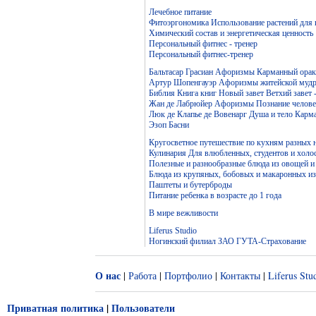
Лечебное питание
Фитоэргономика Использование растений для
Химический состав и энергетическая ценность
Персональный фитнес - тренер
Персональный фитнес-тренер
Бальтасар Грасиан Афоризмы Карманный ораку
Артур Шопенгауэр Афоризмы житейской мудр
Библия Книга книг Новый завет Ветхий завет 
Жан де Лабрюйер Афоризмы Познание челове
Люк де Клапье де Вовенарг Душа и тело Карм
Эзоп Басни
Кругосветное путешествие по кухням разных 
Кулинария Для влюбленных, студентов и холо
Полезные и разнообразные блюда из овощей и
Блюда из крупяных, бобовых и макаронных и
Паштеты и бутерброды
Питание ребенка в возрасте до 1 года
В мире вежливости
Liferus Studio
Ногинский филиал ЗАО ГУТА-Страхование
О нас
|
Работа
|
Портфолио
|
Контакты
|
Liferus Stu
Приватная политика
|
Пользователи