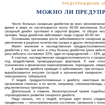
ПРЕДУПРЕЖДЕНИЕ З
МОЖНО ЛИ ПРЕДУПР
Число больных сахарным диабетом во всех экономически 
время в мире их насчитывается около 50-60 миллионов. Есл
сахарный диабет протекает в скрытой форме, то общее чис
человек. Чаще диабетом заболевают люди старше 40-50 лет.
Основными причинами роста заболеваемости сахарным ди
увеличение в рационе количества сахара и других легкоусвояе
Имеет значение и наследственная предрасположенно
диабетом у тех, чьи мать и отец больны диабетом (риск забо
риск заболеть составляет 22%, один из прародителей — 14%, 
К счастью, наследственная предрасположенность к сахарн
под воздействием провоцирующих факторов. К ним отно
психическое и физическое перенапряжение, переедание, ожир
К развитию диабета приводят и заболевания, при которых
вырабатывается инсулин (острый и хронический панкреатит,
гемохроматоз, туберкулез).
У людей, предрасположенных к диабету, некоторые ле
организмом глюкозы; в их числе, например, глюкокортикоиды, 
ряд мочегонных препаратов.
Длительный, а главное, бесконтрольный прием подобны
спровоцировать развитие сахарного диабета.
Надо сказать, что у людей, которые едят много сладко
предвестник — гипогликемическое состояние, связанное с пони