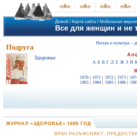
Домой
/
Карта сайта
/
Мобильная верси
Все для женщин и не т
Натура и культура – д
Подруга
Ал
Здоровье
А
Б
В
Г
Д
Е
Ж
З
И
1970
|
1971
|
1972
|
1973
|
197
1983
|
1984
|
1985
|
1986
|
198
ЖУРНАЛ «ЗДОРОВЬЕ» 1985 ГОД
ВРАЧ РАЗЪЯСНЯЕТ, ПРЕДОСТЕ