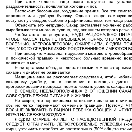
При этом человек чаще всего жалуется на усталость
раздражительность, появляется холодный пот.
Беспокоит бессонница, ухудшение зрения. Все эти симпто
пирожное или сдобную булочку. Однако вскоре самочувств
поступает углеводов, особенно рафинированных, тем чаще разв
Объяснить это нетрудно. Сахар заставляет усиленно раб
вырабатывается много инсулина, под влиянием которого резко с
Чтобы этого не допустить, НАДО РАЦИОНАЛЬНО ПИТ
ЧТОБЫ МАССА ТЕЛА НЕ ПРЕВЫШАЛА НОРМУ. ЭТО ОСОБ
БОЛЕЗНЬЮ, АТЕРОСКЛЕРОЗОМ, ОЖИРЕНИЕМ, ЛЮДЯМ ПОЖ
ТЕМ, У КОГО СРЕДИ БЛИЗКИХ РОДСТВЕННИКОВ ИМЕЮТСЯ 
При инфаркте миокарда, нарушении мозгового кровообращ
и психической травмах у некоторых больных временно возр
появиться в моче.
Если организм обладает достаточными компенсаторными
сахарный диабет не развивается.
Медицина еще не располагает средствами, чтобы избави
сахарному диабету, но в состоянии с помощью диеты пр
прогрессирование процесса, нормализовать уровень сахара в к
В СЕМЬЯХ, НЕБЛАГОПОЛУЧНЫХ В ОТНОШЕНИИ САХАР
СОБЛЮДАТЬ РЕЖИМ ПИТАНИЯ И ЖИЗНИ.
Не секрет, что нерациональное питание является причино
обычно легко перенимают семейные традиции. Поэтому,
БОЛЬШЕ ВКЛЮЧАТЬ В РАЦИОН РЕБЕНКА ОВОЩЕЙ И ФРУКТО
ИГРАЛ НА СВЕЖЕМ ВОЗДУХЕ.
ЛЮДЯМ СТАРШЕ 40 ЛЕТ С НАСЛЕДСТВЕННОЙ ПРЕД
СЛЕДУЕТ ОГРАНИЧИТЬ ЛЕГКОУСВОЯЕМЫЕ УГЛЕВОДЫ (конфеты
жиры, увеличить потребление растительных (50% общего количе