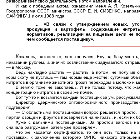
разворачивает свою деятельность в этом направлении.
И как с победным актом, ознакомил меня А. Я. Козельки
Госагропрома СССР, министра СССР Е. И. СИЗЕНКО, направл
САЙКИНУ 1 июля 1988 года.
... «В связи с утверждением новых, ут
продукция и картофель, содержащие нитра
нормативов, реализации на пищевые цели не по
чем сообщается поставщику».
К
азалось, наконец-то, лед тронулся. Еду на базу узнать
наказании рублем, а значит, хозяйственник задумается: отпра
— в Москву.
Ведь накладно растить — растить, а потом, не получив 
корм скоту не пустишь — там нормы еще жестче: суточный объе
нитратов в организме животного грозит переходом в молоко и м
В землю тоже не закопаешь. И не только потому, что жа
концентрацию нитратов в своей же почве.
Вот тут-то и возьмется каждый поставщик за ум, рассуждала
Директор Дзержинского оптово-розничного производст
подтвердил:
— С областными поставщиками вопрос решается просто. Н
партия овощей и фруктов проверяется на нитраты, и, если их 
Хуже с дальними поставщиками. За простой вагонов н
сначала разгружаем, затем уже проверяем.
Что же касается сертификатов, то они есть только на 
поставках, к заключению которого ОРПО никакого отношен