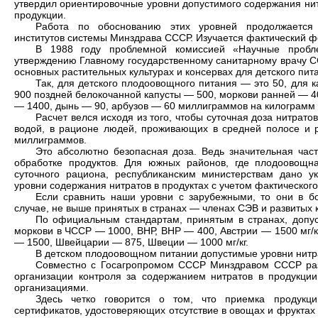
утвердил ориентировочные уровни допустимого содержания ни
продукции.
Работа по обоснованию этих уровней продолжается 
институтов системы Минздрава СССР. Изучается фактический ф
В 1988 году проблемной комиссией «Научные пробл
утверждению Главному государственному санитарному врачу С
основных растительных культурах и консервах для детского пит
Так, для детского плодоовощного питания — это 50, для
900 поздней белокочанной капусты — 500, моркови ранней — 40
— 1400, дынь — 90, арбузов — 60 миллиграммов на килограмм
Расчет велся исходя из того, чтобы суточная доза нитратов
водой, в рационе людей, проживающих в средней полосе и 
миллиграммов.
Это абсолютно безопасная доза. Ведь значительная част
обработке продуктов. Для южных районов, где плодоовощна
суточного рациона, республиканским министерствам дано у
уровни содержания нитратов в продуктах с учетом фактическог
Если сравнить наши уровни с зарубежными, то они в бо
случае, не выше принятых в странах — членах СЭВ и развитых 
По официальным стандартам, принятым в странах, допус
моркови в ЧССР — 1000, ВНР, ВНР — 400, Австрии — 1500 мг/к
— 1500, Швейцарии — 875, Швеции — 1000 мг/кг.
В детском плодоовощном питании допустимые уровни нитра
Совместно с Госагропромом СССР Минздравом СССР разр
организации контроля за содержанием нитратов в продукции
организациями.
Здесь четко говорится о том, что приемка продукц
сертификатов, удостоверяющих отсутствие в овощах и фруктах