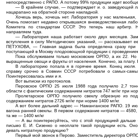
непосредственно с РАПО. А потому 99% продукции идет вообще
— В крайнем случае, — подтверждает и. о. заведующей 
нацарапано на обратной стороне накладной.
Хочешь верь, хочешь нет. Лаборатория у нас маленькая,
Очень помогает недавно открывшаяся вневедомственная лабо
Комитета по стандартам СССР. Это теперь наш арбитр. Н
направляем туда.
— Лаборатория наша работает около двух месяцев. Замет
вступления в силу Методических указаний, — рассказывает ее
ПЕТУХОВА, — Главная задача была определена сразу при 
поступающей в Москву плодоовощной продукции с проведение
Пока обслуживаем только московские ОРПО, а их 22. Но
выращенные овощи и фрукты от населения. Конечно, за плату. 
В лабораторию попала я в горячее время. Конец июля. 
справку срочно в Совмин СССР потребовали о самых-самы
Поинтересовалась ими и я.
Вот выписки из протоколов.
Перовское ОРПО 25 июля 1988 года получило 2,7 тонн
области с фактическим содержанием нитратов 747 мг/кг при норм
Пролетарское ОРПО получило свеклу обрезную из подм
содержанием нитратов 2726 мг/кг при норме 1400 мг/кг.
А вот более дальний адрес — Наманганское РАПО. 19 ию
вагона ранней свеклы. В первом содержание нитратов — 4580,
та же — 1400 мг/кг
— А вы поинтересуйтесь, что с этой продукцией дальше
письмо Е. И. Сизенко о неоплате такой продукции есть. Оно
девать нитратную продукцию?
Первый мой звонок в Перово. Заместитель директора ОРП