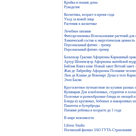
Кройка и пошив дома
Рукоделие
Косметика, возраст и время года
Уход за кожей лица
Растения в косметике
Лечебное питание
Фитоэргономика Использование растений для
Химический состав и энергетическая ценность
Персональный фитнес - тренер
Персональный фитнес-тренер
Бальтасар Грасиан Афоризмы Карманный ораку
Артур Шопенгауэр Афоризмы житейской мудр
Библия Книга книг Новый завет Ветхий завет 
Жан де Лабрюйер Афоризмы Познание челове
Люк де Клапье де Вовенарг Душа и тело Карм
Эзоп Басни
Кругосветное путешествие по кухням разных 
Кулинария Для влюбленных, студентов и холо
Полезные и разнообразные блюда из овощей и
Блюда из крупяных, бобовых и макаронных и
Паштеты и бутерброды
Питание ребенка в возрасте до 1 года
В мире вежливости
Liferus Studio
Ногинский филиал ЗАО ГУТА-Страхование