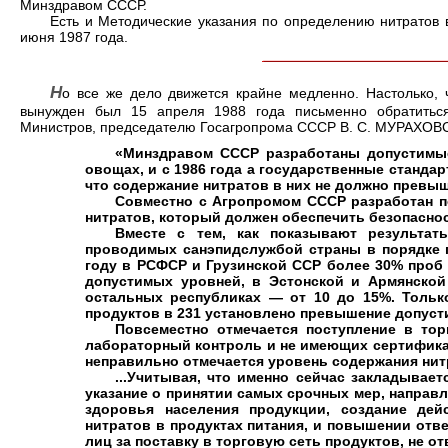
Минздравом СССР.
Есть и Методические указания по определению нитратов 
июня 1987 года.
Н
о все же дело движется крайне медленно. Настолько,
вынужден был 15 апреля 1988 года письменно обратитьс
Министров, председателю Госагропрома СССР В. С. МУРАХОВСКО
«Минздравом СССР разработаны допустимы
овощах, и с 1986 года а государственные станда
что содержание нитратов в них не должно превы
Совместно с Агропромом СССР разработан п
нитратов, который должен обеспечить безопасно
Вместе с тем, как показывают результа
проводимых санэпидслужбой страны в порядке г
году в РСФСР и Грузинской ССР более 30% про
допустимых уровней, в Эстонской и Армянской
остальных республиках — от 10 до 15%. Тольк
продуктов в 231 установлено превышение допуст
Повсеместно отмечается поступление в то
лабораторный контроль и не имеющих сертификат
неправильно отмечается уровень содержания нит
...Учитывая, что именно сейчас закладывает
указание о принятии самых срочных мер, направ
здоровья населения продукции, создание дей
нитратов в продуктах питания, и повышении отв
лиц за поставку в торговую сеть продуктов, не 