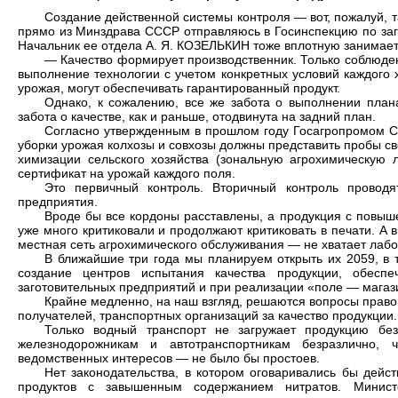
Создание действенной системы контроля — вот, пожалуй, та
прямо из Минздрава СССР отправляюсь в Госинспекцию по заг
Начальник ее отдела А. Я. КОЗЕЛЬКИН тоже вплотную занимаетс
— Качество формирует производственник. Только соблюден
выполнение технологии с учетом конкретных условий каждого 
урожая, могут обеспечивать гарантированный продукт.
Однако, к сожалению, все же забота о выполнении план
забота о качестве, как и раньше, отодвинута на задний план.
Согласно утвержденным в прошлом году Госагропромом С
уборки урожая колхозы и совхозы должны представить пробы с
химизации сельского хозяйства (зональную агрохимическую 
сертификат на урожай каждого поля.
Это первичный контроль. Вторичный контроль проводя
предприятия.
Вроде бы все кордоны расставлены, а продукция с повыш
уже много критиковали и продолжают критиковать в печати. А в
местная сеть агрохимического обслуживания — не хватает лабо
В ближайшие три года мы планируем открыть их 2059, в 
создание центров испытания качества продукции, обесп
заготовительных предприятий и при реализации «поле — магаз
Крайне медленно, на наш взгляд, решаются вопросы правов
получателей, транспортных организаций за качество продукции.
Только водный транспорт не загружает продукцию без
железнодорожникам и автотранспортникам безразлично,
ведомственных интересов — не было бы простоев.
Нет законодательства, в котором оговаривались бы дейс
продуктов с завышенным содержанием нитратов. Минис