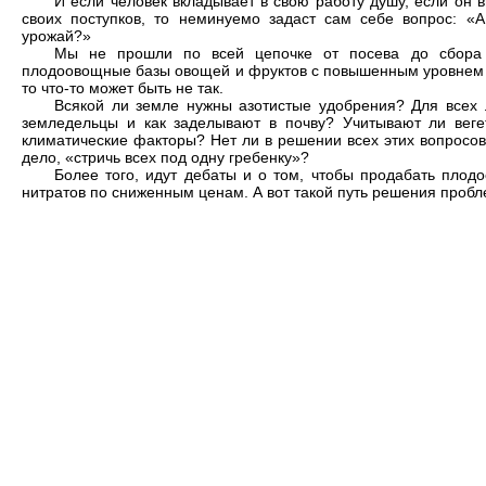
И если человек вкладывает в свою работу душу, если он в
своих поступков, то неминуемо задаст сам себе вопрос: «А
урожай?»
Мы не прошли по всей цепочке от посева до сбора 
плодоовощные базы овощей и фруктов с повышенным уровнем ни
то что-то может быть не так.
Всякой ли земле нужны азотистые удобрения? Для всех 
земледельцы и как заделывают в почву? Учитывают ли веге
климатические факторы? Нет ли в решении всех этих вопросов
дело, «стричь всех под одну гребенку»?
Более того, идут дебаты и о том, чтобы продабать пл
нитратов по сниженным ценам. А вот такой путь решения проб