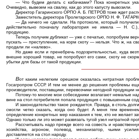
— Что будем делать с кабачками? Пока конкретных указ
Очевидно, вывезем на свалку, как до этого капусту вывозили.
Директор Гагаринского ОРПО А. Б. ПЕТРОВ тоже ждет рас
Заместитель директора Пролетарского ОРПО Н. Ф. ТАТАРКО
— Да ничего не сделали. На протоколе, который получили
действительно поначалу лаборатория не имела — Н. С.),
продукцию.
Теперь получим дубликат — уже с печатью, попробуем верну
пускать — преступление, на корм скоту — нельзя. Что ж, на св
продали ли «налево».
Но даже если и пренебречь подозрительностью, куда везти
внешне хороший товар, не попробуют его сами, скоту не ско
убытки для базы от такой продукции.
В
от каким нелегким орешком оказалась нитратная проб
Госагропром СССР. И тем не менее до решения проблемы еще о
производители, поставщики, перевозчики негодной продукции не
Потому-то многие мои собеседники возлагают немалые над
вине на стол потребителя попала продукция с повышенным сод
И законодательство такое рождается. Правда, в столь дол
смогли четко сказать, когда оно будет. А меня тем времене
определение конкретных мер наказания к тем, кто не желает за
Однако только ли это может развязать тугой узел нитратной пр
Рассчитывать надо прежде всего на совесть и нравственну
хозяйства, агроном, полевод, механизатор, чьими усил
доставляется на стол народу.