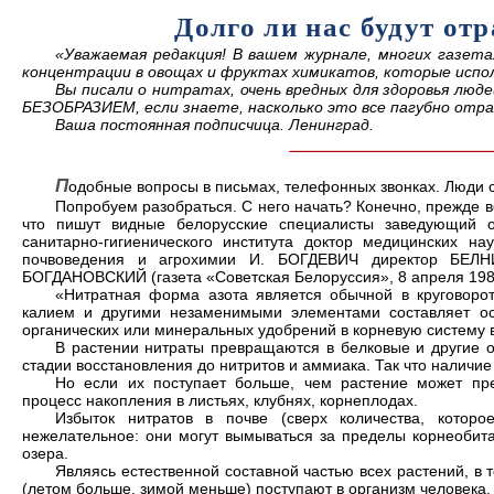
Долго ли нас будут от
«Уважаемая редакция! В вашем журнале, многих газета
концентрации в овощах и фруктах химикатов, которые испол
Вы писали о нитратах, очень вредных для здоровья люд
БЕЗОБРАЗИЕМ, если знаете, насколько это все пагубно отр
Ваша постоянная подписчица. Ленинград.
П
одобные вопросы в письмах, телефонных звонках. Люди с
Попробуем разобраться. С него начать? Конечно, прежде вс
что пишут видные белорусские специалисты заведующий от
санитарно-гигиенического института доктор медицинских 
почвоведения и агрохимии И. БОГДЕВИЧ директор БЕЛНИ
БОГДАНОВСКИЙ (газета «Советская Белоруссия», 8 апреля 1988
«Нитратная форма азота является обычной в круговоро
калием и другими незаменимыми элементами составляет осн
органических или минеральных удобрений в корневую систему в
В растении нитраты превращаются в белковые и другие 
стадии восстановления до нитритов и аммиака. Так что наличи
Но если их поступает больше, чем растение может пре
процесс накопления в листьях, клубнях, корнеплодах.
Избыток нитратов в почве (сверх количества, которо
нежелательное: они могут вымываться за пределы корнеобита
озера.
Являясь естественной составной частью всех растений, в
(летом больше, зимой меньше) поступают в организм человека,