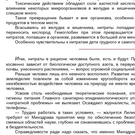
Токсическим действием обладают соли азотистой кислот
влиянием некоторых микроорганизмов в желудке и кишечник
слишком много.
Такое превращение бывает и вне организма, особенно
продуктов в теплом месте.
Всасываясь из желудка и кишечника, нитриты попадаю
переносить кислород. Гемоглобин при этом превращается 
нитратов, попавших в организм, развивается в большей или ме
Особенно чувствительны к нитратам дети грудного и самого
И
так, нитраты в рационе человека были, есть и будут. 
косвенно зависит от биологически доступного азота, в перву
почвы, унесенного растениями, — вопрос огромной социальной
Раньше человек лишь его немного восполнял. Развитие н
земледелие повлекли за собой изменение кругооборота а
неизбежностью воздействие человека на природу не имело вр
человека.
Усвоив столь необходимые теоретические познания, о
гигиены питания Главного санитарно-эпидемиологического у
«нитратной проблемы» не вылезает. Осаждают журналисты, ло
телефоны...
— Трудно работать в таких условиях, — жалуется Лили
требуют от Минздрава принятия мер по обеспечению безо
смежных областей науки, глубоко не ознакомившись с проблем
в бездеятельности.
Справедливости ради надо сказать, что именно Минздра