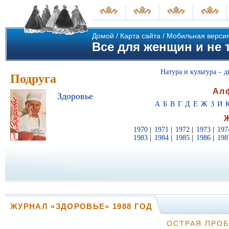
Домой
/
Карта сайта
/
Мобильная верси
Все для женщин и не т
Натура и культура – д
Подруга
Ал
Здоровье
А
Б
В
Г
Д
Е
Ж
З
И
1970
|
1971
|
1972
|
1973
|
197
1983
|
1984
|
1985
|
1986
|
198
ЖУРНАЛ «ЗДОРОВЬЕ» 1988 ГОД
ОСТРАЯ ПРО