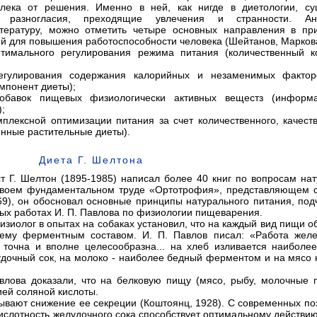
алека от решения. Именно в ней, как нигде в диетологии, су
е разногласия, преходящие увлечения и странности. Ан
тературу, можно отметить четыре основных направления в пр
й для повышения работоспособности человека (Шейтанов, Маркова
тимального регулирования режима питания (количественный к
гулирования содержания калорийных и незаменимых факто
мпонент диеты);
бавок пищевых физиологически активных вещестз (информ
;
плексной оптимизации питания за счет количественного, качест
нные растительные диеты).
Диета Г. Шелтона
т Г. Шелтон (1895-1985) написал более 40 книг по вопросам на
 своем фундаментальном труде «Ортотрофия», представляющем с
69), он обосновал основные принципы натурального питания, под
ых работах И. П. Павлова по физиологии пищеварения.
изиолог в опытах на собаках установил, что на каждый вид пищи о
ему ферментным составом. И. П. Павлов писал: «Работа желе
, точна и вполне целесообразна... на хлеб изливается наиболе
дочный сок, на молоко - наиболее бедный ферментом и на мясо
влова доказали, что на белковую пищу (мясо, рыбу, молочные 
ией соляной кислоты.
вают снижение ее секреции (Коштоянц, 1928). С современных по
кислотность желудочного сока способствует оптимальному действи