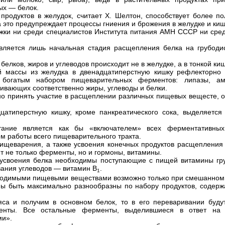
ых — белок.
продуктов в желудок, считает X. Шелтон, способствует более п
 это предупреждает процессы гниения и брожения в желудке и киш
ржки ни среди специалистов Института питания АМН СССР ни сре
твляется лишь начальная стадия расщепления белка на грубоди
елков, жиров и углеводов происходит не в желудке, а в тонкой киш
й массы из желудка в двенадцатиперстную кишку рефлекторно 
с богатым набором пищеварительных ферментов: липазы, а
ивающих соответственно жиры, углеводы и белки.
о принять участие в расщеплении различных пищевых вещесте, 
атиперстную кишку, кроме панкреатического сока, выделяется 
ание является как бы «включателем» всех ферментативных
м работы всего пищеварительного тракта.
пищеварения, а также усвоения конечных продуктов расщеплени
т не только ферменты, но и гормоны, витамины.
 усвоения белка необходимы поступающие с пищей витамины гру
вания углеводов — витамин B
.
1
ходимыми пищевыми веществами возможно только при смешанном 
жны быть максимально разнообразны по набору продуктов, содер
са и получим в основном белок, то в его переваривании будут
рменты. Все остальные ферменты, выделившиеся в ответ на
ми».