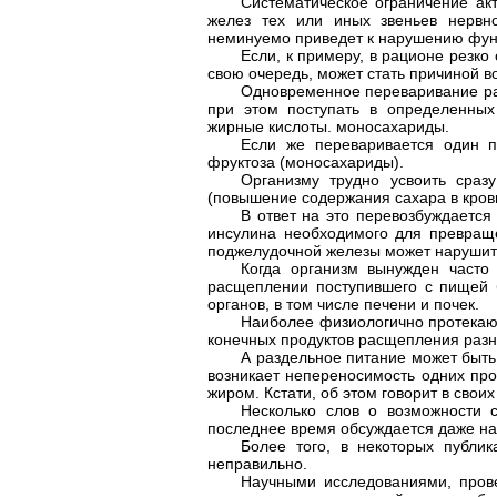
Систематическое ограничение ак
желез тех или иных звеньев нервн
неминуемо приведет к нарушению фун
Если, к примеру, в рационе резко
свою очередь, может стать причиной 
Одновременное переваривание ра
при этом поступать в определенных
жирные кислоты. моносахариды.
Если же переваривается один п
фруктоза (моносахариды).
Организму трудно усвоить сраз
(повышение содержания сахара в кров
В ответ на это перевозбуждается
инсулина необходимого для превраще
поджелудочной железы может нарушит
Когда организм вынужден часто 
расщеплении поступившего с пищей б
органов, в том числе печени и почек.
Наиболее физиологично протекают
конечных продуктов расщепления раз
А раздельное питание может быть
возникает непереносимость одних про
жиром. Кстати, об этом говорит в свои
Несколько слов о возможности 
последнее время обсуждается даже на
Более того, в некоторых публи
неправильно.
Научными исследованиями, пров