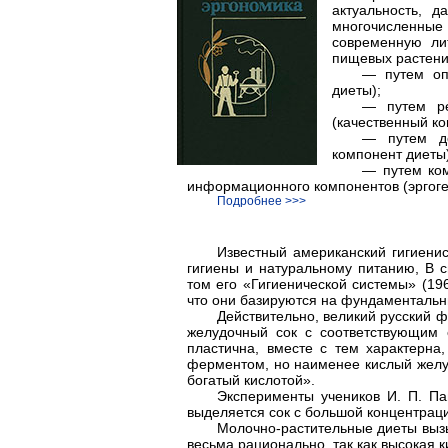
актуальность, д
многочисленны
современную ли
пищевых растени
— путем оп
диеты);
— путем ре
(качественный ко
— путем до
компонент диеты)
— путем ком
информационного компонентов (эргоге
Подробнее >>>
Известный американский гигиенис
гигиены и натуральному питанию, В
том его «Гигиенической системы» (19
что они базируются на фундаментальн
Действительно, великий русский ф
желудочный сок с соответствующим 
пластична, вместе с тем характерна
ферментом, но наименее кислый желу
богатый кислотой».
Эксперименты учеников И. П. Па
выделяется сок с большой концентрац
Молочно-растительные диеты вызы
весьма рационально, так как высокая 