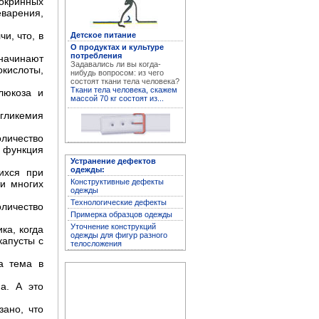
докринных
варения,
и, что, в
Детское питание
О продуктах и культуре
Устранение дефектов
потребления
 начинают
одежды
Задавались ли вы когда-
кислоты,
нибудь вопросом: из чего
состоят ткани тела человека?
Ткани тела человека, скажем
люкоза и
массой 70 кг состоят из...
гликемия
оличество
е функция
Устранение дефектов
одежды:
ихся при
Конструктивные дефекты
ти многих
одежды
Технологические дефекты
оличество
Примерка образцов одежды
Архив журнала
Уточнение конструкций
ка, когда
"Здоровье"
одежды для фигур разного
капусты с
телосложения
а тема в
а. А это
ано, что