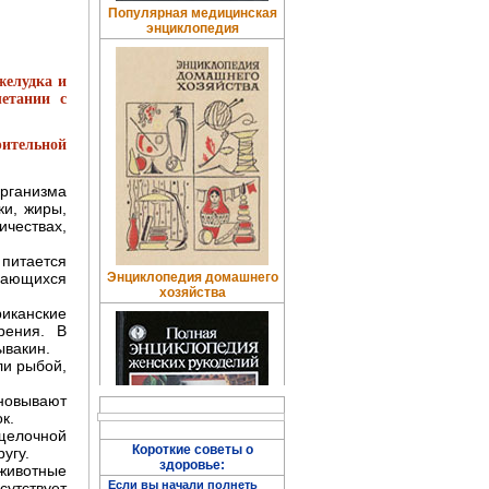
Популярная медицинская
энциклопедия
желудка и
четании с
ительной
рганизма
ки, жиры,
чествах,
питается
Энциклопедия домашнего
мающихся
хозяйства
риканские
рения. В
ывакин.
ли рыбой,
сновывают
к.
щелочной
Короткие советы о
угу.
здоровье:
 животные
Если вы начали полнеть
утствует