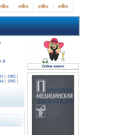
.
Ю
Я
Online книги:
81
|
1982
|
94
|
1995
|