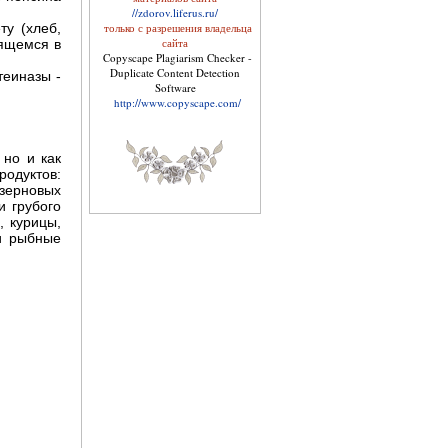
//zdorov.liferus.ru/
ту (хлеб,
только с разрешения владельца
сайта
дящемся в
Copyscape Plagiarism Checker -
Duplicate Content Detection
теиназы -
Software
http://www.copyscape.com/
 но и как
Уход за кожей лица
родуктов:
зерновых
и грубого
, курицы,
и рыбные
Справочник по лечебному
питанию