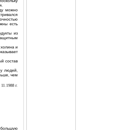
поскольку
я.
ду можно
атривался
точностью
жны есть
Архив журнала "Твоё
дукты из
здоровье"
 защитным
 холина и
казывает
ый состав
 у людей,
ньше, чем
11.1988 г.
Целебные свойства
пищевых растений
 большую