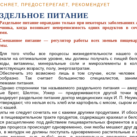
ЯСНЯЕТ, ПРЕДОСТЕРЕГАЕТ, РЕКОМЕНДУЕТ
АЗДЕЛЬНОЕ ПИТАНИЕ
Раздельное питание оправдано только при некоторых заболеваниях 
чника, когда возникает непереносимость одних продуктов в со
ими.
Смешанное питание — регулятор работы всех звеньев пищевар
емы.
Для того чтобы все процессы жизнедеятельности нашего о
екали на оптимальном уровне, мы должны получать с пищей бел
еводы, витамины, минеральные соли и микроэлементы в коли
ветствующих возрасту, полу, энергозатратам.
Обеспечить это возможно лишь в том случае, если человек 
нообразно. Так считает большинство специалистов, зани
лемами питания.
Однако сторонники так называемого раздельного питания — аме
ные Брегг, Шелтон, Уокер — придерживаются другой точки з
андирует раздельное питание доктор медицинских наук И. П. Неум
тверждают, что нельзя есть хлеб или картофель с мясом, сыром и
с кашей.
кты не следует сочетать ни с какими другими продуктами. И обо
 в пищеварительном тракте продуктов, содержащих крахмал и бело
ется расщеплению под действием пищеварительных ферментов в 
и два процесса происходят одновременно, они якобы мешают друг др
н, в желудок не должны поступать одновременно растительные и
ли молоко, сыр, рыба); ведь в растительных продуктах прис