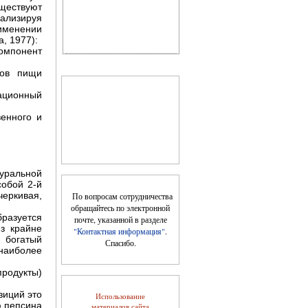
ществуют
ализируя
именении
, 1977):
омпонент
ров пищи
ационный
Цветущая косметика
венного и
туральной
обой 2-й
черкивая,
По вопросам сотрудничества
обращайтесь по электронной
бразуется
почте, указанной в разделе
з крайне
"Контактная информация"
.
е богатый
Спасибо.
 наиболее
Косметика, возраст и
время года
продукты)
зиций это
Использование
ю пепсина
материалов сайта