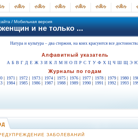
сайта
/
Мобильная версия
женщин и не только ...
Натура и культура – два стержня, на коих красуются все достоинства
Алфавитный указатель
А
Б
В
Г
Д
Е
Ж
З
И
К
Л
М
Н
О
П
Р
С
Т
У
Ф
Х
Ц
Ч
Ш
Щ
Э
Журналы по годам
70
|
1971
|
1972
|
1973
|
1974
|
1975
|
1976
|
1977
|
1978
|
1979
|
1980
|
19
83
|
1984
|
1985
|
1986
|
1987
|
1988
|
1989
|
1990
|
1991
|
1992
|
1993
|
19
ОД
РЕДУПРЕЖДЕНИЕ ЗАБОЛЕВАНИЙ