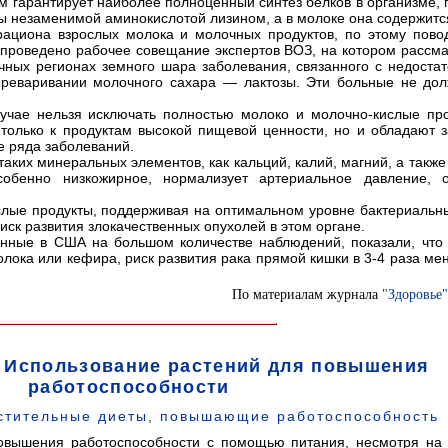
м гарантирует наиболее полноценный синтез белков в организме, 
ны незаменимой аминокислотой лизином, а в молоке она содержитс
рациона взрослых молока и молочных продуктов, по этому пово
 проведено рабочее совещание экспертов ВОЗ, на котором рассм
чных регионах земного шара заболевания, связанного с недоста
ереваривании молочного сахара — лактозы. Эти больные не дол
учае нельзя исключать полностью молоко и молочно-кислые про
е только к продуктам высокой пищевой ценности, но и обладают
е ряда заболеваний.
ких минеральных элементов, как кальций, калий, магний, а также
обенно низкожирное, нормализует артериальное давление, о
слые продукты, поддерживая на оптимальном уровне бактериальн
ск развития злокачественных опухолей в этом органе.
енные в США на большом количестве наблюдений, показали, что
лока или кефира, риск развития рака прямой кишки в 3-4 раза ме
По материалам журнала
"Здоровье"
 Использование растений для повышения
работоспособности
стительные диеты, повышающие работоспособность
овышения работоспособности с помощью питания, несмотря на