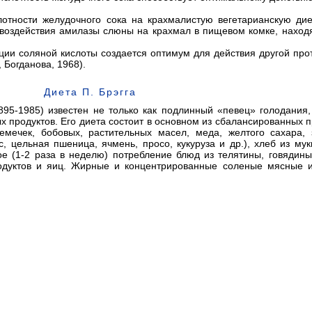
лотности желудочного сока на крахмалистую вегетарианскую дие
ю воздействия амилазы слюны на крахмал в пищевом комке, нахо
ации соляной кислоты создается оптимум для действия другой про
 Богданова, 1968).
Диета П. Брэгга
895-1985) известен не только как подлинный «певец» голодания,
 продуктов. Его диета состоит в основном из сбалансированных п
емечек, бобовых, растительных масел, меда, желтого сахара, 
, цельная пшеница, ячмень, просо, кукуруза и др.), хлеб из мук
ое (1-2 раза в неделю) потребление блюд из телятины, говядины
одуктов и яиц. Жирные и концентрированные соленые мясные 