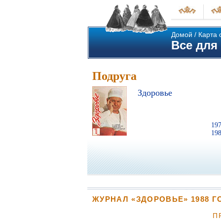
Домой
/
Карта 
Все для 
Подруга
Здоровье
19
19
ЖУРНАЛ «ЗДОРОВЬЕ» 1988 Г
П