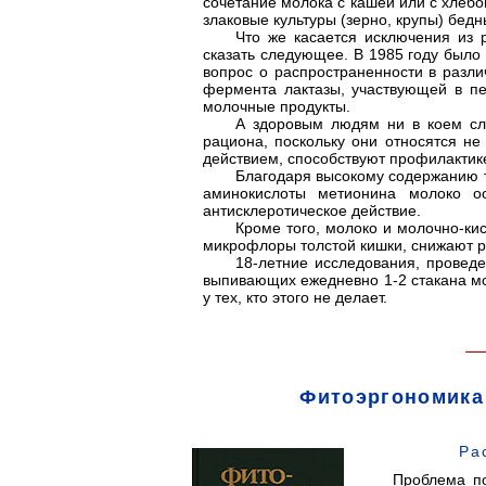
сочетание молока с кашей или с хлебо
злаковые культуры (зерно, крупы) бед
Что же касается исключения из 
сказать следующее. В 1985 году было
вопрос о распространенности в разли
фермента лактазы, участвующей в п
молочные продукты.
А здоровым людям ни в коем сл
рациона, поскольку они относятся н
действием, способствуют профилактик
Благодаря высокому содержанию та
аминокислоты метионина молоко ос
антисклеротическое действие.
Кроме того, молоко и молочно-ки
микрофлоры толстой кишки, снижают ри
18-летние исследования, провед
выпивающих ежедневно 1-2 стакана мо
у тех, кто этого не делает.
Фитоэргономика
Ра
Проблема п