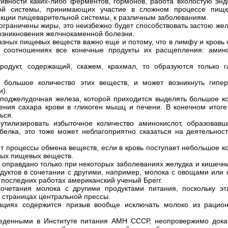
тивности каких-либо ферментов, гормонов, работа вхолостую эн
ой системы, принимающих участие в сложном процессе пище
кции пищеварительной системы, к различным заболеваниям.
 ограничены жиры, это неизбежно будет способствовать застою желч
возникновения желчнокаменной болезни.
зных пищевых веществ важно еще и потому, что в лимфу и кровь
 соотношениях все конечные продукты их расщепления: амино
родукт, содержащий, скажем, крахмал, то образуются только г
у большое количество этих веществ, и может возникнуть гипер
и).
 поджелудочная железа, которой приходится выделять большое к
ния сахара крови в гликоген мышц и печени. В конечном итог
ься.
утилизировать избыточное количество аминокислот, образовавш
елка, это тоже может неблагоприятно сказаться на деятельнос
 процессы обмена веществ, если в кровь поступает небольшое к
ных пищевых веществ.
 оправдано только при некоторых заболеваниях желудка и кишечни
дуктов в сочетании с другими, например, молока с овощами или 
х последних работах американский ученый Брегг.
сочетания молока с другими продуктами питания, поскольку эт
 страницах центральной прессы.
кациях содержится призыв вообще исключать молоко из рацион
еденными в Институте питания АМН СССР, неопровержимо доказ