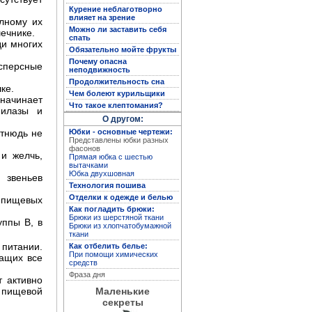
Курение неблаготворно
влияет на зрение
олному их
Можно ли заставить себя
ечнике.
Полная энциклопедия
спать
женских рукоделий
ди многих
Обязательно мойте фрукты
Почему опасна
сперсные
неподвижность
Продолжительность сна
ке.
Чем болеют курильщики
начинает
Что такое клептомания?
милазы и
О другом:
Юбки - основные чертежи:
отнюдь не
Представлены юбки разных
фасонов
и желчь,
Прямая юбка с шестью
вытачками
Юбка двухшовная
 звеньев
Технология пошива
Отделки к одежде и белью
я пищевых
Кройка и пошив дома
Как погладить брюки:
Брюки из шерстяной ткани
ппы В, в
Брюки из хлопчатобумажной
ткани
питании.
Как отбелить белье:
При помощи химических
жащих все
средств
Фраза дня
 активно
 пищевой
Маленькие
секреты