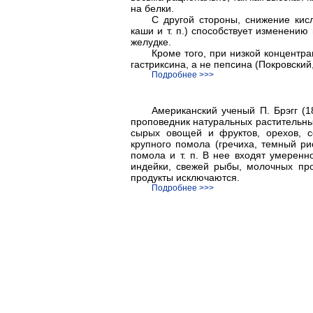
на белки.
С другой стороны, снижение кис
каши и т. п.) способствует изменени
желудке.
Кроме того, при низкой концентр
гастриксина, а не пепсина (Покровский,
Подробнее >>>
Американский ученый П. Брэгг (1
проповедник натуральных растительных
сырых овощей и фруктов, орехов, с
крупного помола (гречиха, темный рис
помола и т. п. В нее входят умеренн
индейки, свежей рыбы, молочных пр
продукты исключаются.
Подробнее >>>