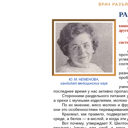
ВРАЧ РАЗЪ
Р
кише
друг
сист
прот
угл
соот
раз
проб
Ю. М. НЕМЕНОВА,
кандидат медицинских наук
уче
последнее время у нас активно пропаг
Сторонники раздельного питания у
а орехи с мучными изделиями, молоко 
По их мнению, мясо молоко и фру
они это особенностями переваривания
Крахмал, как правило, подверга
среде, а белок — в кислой, и когда эт
Вот почему, утверждает X. Шелто
продукты (крупы или хлеб и мясо и