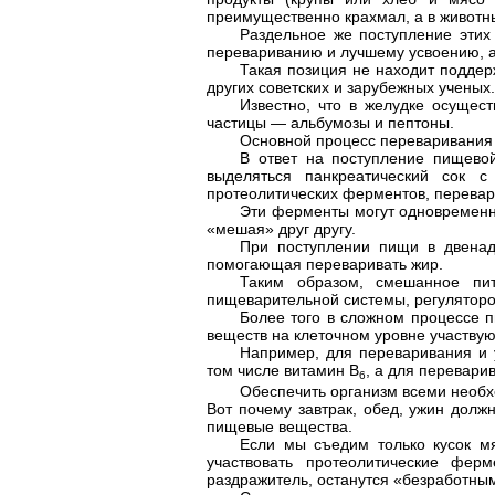
преимущественно крахмал, а в животн
Раздельное же поступление этих 
перевариванию и лучшему усвоению, а
Такая позиция не находит подде
других советских и зарубежных ученых.
Известно, что в желудке осущес
частицы — альбумозы и пептоны.
Основной процесс переваривания б
В ответ на поступление пищево
выделяться панкреатический сок 
протеолитических ферментов, перевар
Эти ферменты могут одновременн
«мешая» друг другу.
При поступлении пищи в двенадц
помогающая переваривать жир.
Таким образом, смешанное пит
пищеварительной системы, регуляторо
Более того в сложном процессе 
веществ на клеточном уровне участвую
Например, для переваривания и
том числе витамин В
, а для перевари
6
Обеспечить организм всеми необ
Вот почему завтрак, обед, ужин дол
пищевые вещества.
Если мы съедим только кусок мя
участвовать протеолитические фе
раздражитель, останутся «безработны