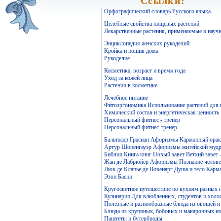
Ссылки:
Орфографический словарь Русского языка
Целебные свойства пищевых растений
Лекарственные растения, применяемые в науч
Энциклопедия женских рукоделий
Кройка и пошив дома
Рукоделие
Косметика, возраст и время года
Уход за кожей лица
Растения в косметике
Лечебное питание
Фитоэргономика Использование растений для
Химический состав и энергетическая ценность
Персональный фитнес - тренер
Персональный фитнес-тренер
Бальтасар Грасиан Афоризмы Карманный ораку
Артур Шопенгауэр Афоризмы житейской мудр
Библия Книга книг Новый завет Ветхий завет 
Жан де Лабрюйер Афоризмы Познание челове
Люк де Клапье де Вовенарг Душа и тело Карм
Эзоп Басни
Кругосветное путешествие по кухням разных 
Кулинария Для влюбленных, студентов и холо
Полезные и разнообразные блюда из овощей и
Блюда из крупяных, бобовых и макаронных и
Паштеты и бутерброды