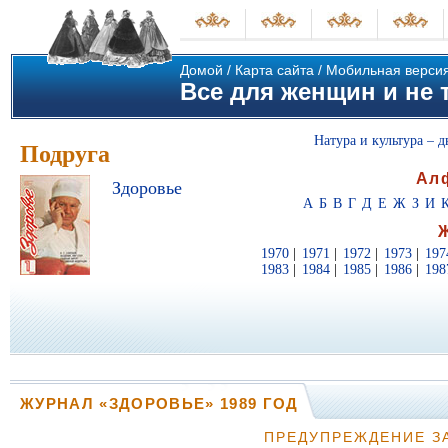
Домой
/
Карта сайта
/
Мобильная верси
Все для женщин и не т
Натура и культура – д
Подруга
Ал
Здоровье
А
Б
В
Г
Д
Е
Ж
З
И
1970
|
1971
|
1972
|
1973
|
197
1983
|
1984
|
1985
|
1986
|
198
ЖУРНАЛ «ЗДОРОВЬЕ» 1989 ГОД
ПРЕДУПРЕЖДЕНИЕ З