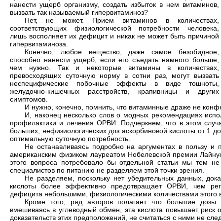
нанести ущерб организму, создать избыток в нем витаминов,
вызвать так называемый гипервитаминоз?
Нет, не может. Прием витаминов в количествах,
соответствующих физиологической потребности человека,
лишь восполняет их дефицит и никак не может быть причиной
гипервитаминоза.
Конечно, любое вещество, даже самое безобидное,
способно нанести ущерб, если его съедать намного больше,
чем нужно. Так и некоторые витамины в количествах,
превосходящих суточную норму в сотни раз, могут вызвать
неспецифические побочные эффекты в виде тошноты,
желудочно-кишечных расстройств, крапивницы и других
симптомов.
И нужно, конечно, помнить, что витаминные драже не конфе
И, наконец несколько слов о модных рекомендациях испо
профилактики и лечения ОРВИ. Подчеркнем, что в этом случ
больших, нефизиологических доз аскорбиновой кислоты от 1 до 
оптимальную суточную потребность.
Не останавливаясь подробно на аргументах в пользу и 
американским физиком лауреатом Нобелевской премии Лайнус
этого вопроса потребовало бы отдельной статьи мы тем не
специалистов по питанию не разделяем этой точки зрения.
Не разделяем, поскольку нет убедительных данных, док
кислоты более эффективно предотвращает ОРВИ, чем рег
дефицита небольшими, физиологическими количествами этого 
Кроме того, ряд авторов полагает что большие дозы 
вмешиваясь в углеводный обмен, эта кислота повышает риск о
доказательств этих предположений, не считаться с ними не след