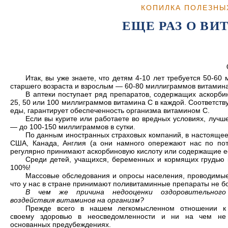
КОПИЛКА ПОЛЕЗНЫ
ЕЩЕ РАЗ О ВИ
Итак, вы уже знаете, что детям 4-10 лет требуется 50-6
старшего возраста и взрослым — 60-80 миллиграммов витамина 
В аптеки поступает ряд препаратов, содержащих аскорби
25, 50 или 100 миллиграммов витамина С в каждой. Соответст
еды, гарантирует обеспеченность организма витамином С.
Если вы курите или работаете во вредных условиях, лучш
— до 100-150 миллиграммов в сутки.
По данным иностранных страховых компаний, в настоящее 
США, Канада, Англия (а они намного опережают нас по по
регулярно принимают аскорбиновую кислоту или содержащие 
Среди детей, учащихся, беременных и кормящих грудью 
100%!
Массовые обследования и опросы населения, проводимые
что у нас в стране принимают поливитаминные препараты не б
В чем же причина недооценки оздоровительного
воздействия витаминов на организм?
Прежде всего в нашем легкомысленном отношении к
своему здоровью в неосведомленности и ни на чем не
основанных предубеждениях.