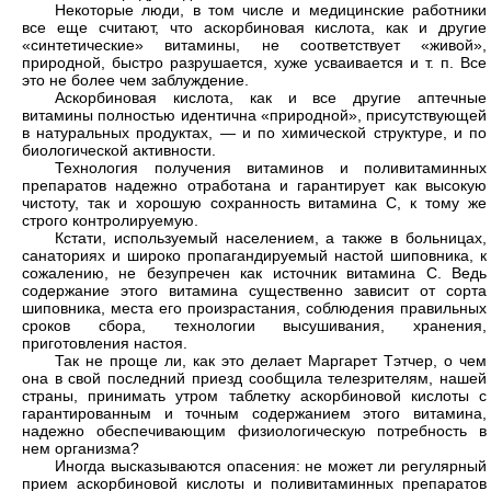
Некоторые люди, в том числе и медицинские работники
все еще считают, что аскорбиновая кислота, как и другие
«синтетические» витамины, не соответствует «живой»,
природной, быстро разрушается, хуже усваивается и т. п. Все
это не более чем заблуждение.
Аскорбиновая кислота, как и все другие аптечные
витамины полностью идентична «природной», присутствующей
в натуральных продуктах, — и по химической структуре, и по
биологической активности.
Технология получения витаминов и поливитаминных
препаратов надежно отработана и гарантирует как высокую
чистоту, так и хорошую сохранность витамина С, к тому же
строго контролируемую.
Кстати, используемый населением, а также в больницах,
санаториях и широко пропагандируемый настой шиповника, к
сожалению, не безупречен как источник витамина С. Ведь
содержание этого витамина существенно зависит от сорта
шиповника, места его произрастания, соблюдения правильных
сроков сбора, технологии высушивания, хранения,
приготовления настоя.
Так не проще ли, как это делает Маргарет Тэтчер, о чем
она в свой последний приезд сообщила телезрителям, нашей
страны, принимать утром таблетку аскорбиновой кислоты с
гарантированным и точным содержанием этого витамина,
надежно обеспечивающим физиологическую потребность в
нем организма?
Иногда высказываются опасения: не может ли регулярный
прием аскорбиновой кислоты и поливитаминных препаратов