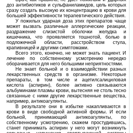
доз антибиотиков и сульфаниламидов, цель которых
сразу создать высокую их концентрацию в крови для
большей эффективности терапевтического действия.
У пожилых ударная доза этих препаратов чаще
может вызвать различные аллергические реакции,
раздражение слизистой оболочки желудка и
кишечника, что проявляется тошнотой, болью в
подложечной области, расстройством стула,
крапивницей и другими симптомами.
Всего этого, конечно, не может знать пациент. И
лечение по собственному усмотрению нередко
оборачивается для него большими неприятностями.
Не знает больной и о взаимодействии разных
лекарственных средств в организме. Некоторые
препараты, в том числе и ацетилсалициловая
кислота (аспирин), более активно связываются
альбуминами плазмы крови, вытесняя не столь тесно
связанные с ними другие лекарственные вещества,
например, антикоагулянты.
В результате они в избытке накапливаются в
крови в виде свободной активной формы. И если
больной, принимающий антикоагулянты, по
собственному усмотрению, скажем простудившись,
станет принимать аспирин у него могут возникнуть