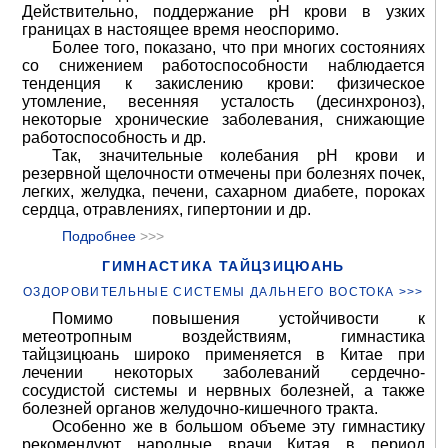
Действительно, поддержание pH крови в узких
границах в настоящее время неоспоримо.
Более того, показано, что при многих состояниях
со снижением работоспособности наблюдается
тенденция к закислению крови: физическое
утомление, весенняя усталость (десинхроноз),
некоторые хронические заболевания, снижающие
работоспособность и др.
Так, значительные колебания pH крови и
резервной щелочности отмечены при болезнях почек,
легких, желудка, печени, сахарном диабете, пороках
сердца, отравлениях, гипертонии и др.
Подробнее
>>>
ГИМНАСТИКА ТАЙЦЗИЦЮАНЬ
ОЗДОРОВИТЕЛЬНЫЕ СИСТЕМЫ ДАЛЬНЕГО ВОСТОКА >>>
Помимо повышения устойчивости к
метеотропным воздействиям, гимнастика
тайцзицюань широко применяется в Китае при
лечении некоторых заболеваний сердечно-
сосудистой системы и нервных болезней, а также
болезней органов желудочно-кишечного тракта.
Особенно же в большом объеме эту гимнастику
рекомендуют народные врачи Китая в период