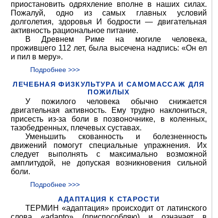
приостановить одряхление вполне в наших силах.
Пожалуй, одно из самых главных условий
долголетия, здоровья И бодрости — двигательная
активность рациональное питание.
В Древнем Риме на могиле человека,
прожившего 112 лет, была высечена надпись: «Он ел
и пил в меру».
Подробнее >>>
ЛЕЧЕБНАЯ ФИЗКУЛЬТУРА И САМОМАССАЖ ДЛЯ
ПОЖИЛЫХ
У пожилого человека обычно снижается
двигательная активность. Ему трудно наклониться,
присесть из-за боли в позвоночнике, в коленных,
тазобедренных, плечевых суставах.
Уменьшить скованность и болезненность
движений помогут специальные упражнения. Их
следует выполнять с максимально возможной
амплитудой, не допуская возникновения сильной
боли.
Подробнее >>>
АДАПТАЦИЯ К СТАРОСТИ
ТЕРМИН «адаптация» происходит от латинского
слова «adapto» (приспособляю) и означает в