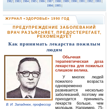
1982
|
1983
|
1984
|
1985
|
1986
|
1987
|
1988
|
1989
|
1990
|
1991
|
1992
|
1993
|
1994
|
1995
|
ЖУРНАЛ «ЗДОРОВЬЕ» 1990 ГОД
ПРЕДУПРЕЖДЕНИЕ ЗАБОЛЕВАНИЙ
ВРАЧ РАЗЪЯСНЯЕТ, ПРЕДОСТЕРЕГАЕТ,
РЕКОМЕНДУЕТ
Как принимать лекарства пожилым
людям
Обычная
терапевтическая доза
лекарства для пожилых
слишком велика.
У многих людей
пожилого возраста
одновременно
развивается несколько
заболеваний, поэтому им
приходится принимать
лекарств больше, чем
В. И. Западнюк, профессор
молодым. Например. 75-