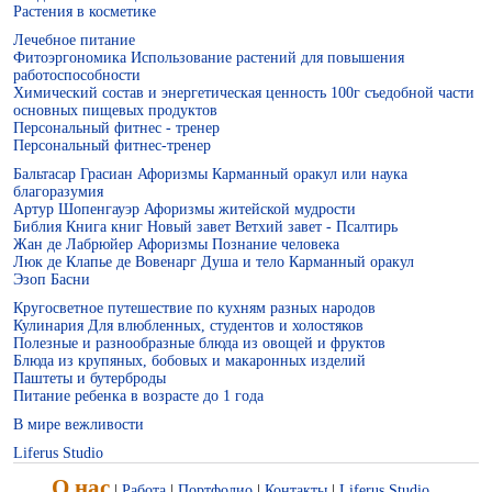
Растения в косметике
Лечебное питание
Фитоэргономика Использование растений для повышения
работоспособности
Химический состав и энергетическая ценность 100г съедобной части
основных пищевых продуктов
Персональный фитнес - тренер
Персональный фитнес-тренер
Справочник по лечебному питанию
Бальтасар Грасиан Афоризмы Карманный оракул или наука
благоразумия
Артур Шопенгауэр Афоризмы житейской мудрости
Библия Книга книг Новый завет Ветхий завет - Псалтирь
Жан де Лабрюйер Афоризмы Познание человека
Люк де Клапье де Вовенарг Душа и тело Карманный оракул
Эзоп Басни
Кругосветное путешествие по кухням разных народов
Кулинария Для влюбленных, студентов и холостяков
Полезные и разнообразные блюда из овощей и фруктов
Блюда из крупяных, бобовых и макаронных изделий
Паштеты и бутерброды
Питание ребенка в возрасте до 1 года
Фитоэргономика
В мире вежливости
Liferus Studio
О нас
|
Работа
|
Портфолио
|
Контакты
|
Liferus Studio