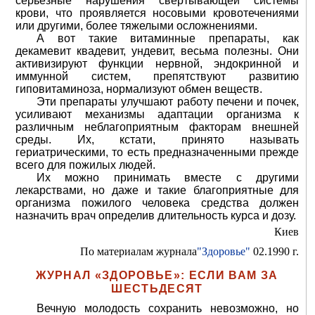
серьезные нарушения свертывающей системы
крови, что проявляется носовыми кровотечениями
или другими, более тяжелыми осложнениями.
А вот такие витаминные препараты, как
декамевит квадевит, ундевит, весьма полезны. Они
активизируют функции нервной, эндокринной и
иммунной систем, препятствуют развитию
гиповитаминоза, нормализуют обмен веществ.
Эти препараты улучшают работу печени и почек,
усиливают механизмы адаптации организма к
различным неблагоприятным факторам внешней
среды. Их, кстати, принято называть
гериатрическими, то есть предназначенными прежде
всего для пожилых людей.
Их можно принимать вместе с другими
лекарствами, но даже и такие благоприятные для
организма пожилого человека средства должен
назначить врач определив длительность курса и дозу.
Киев
По материалам журнала
"Здоровье"
02.1990 г.
ЖУРНАЛ «ЗДОРОВЬЕ»: ЕСЛИ ВАМ ЗА
ШЕСТЬДЕСЯТ
Вечную молодость сохранить невозможно, но