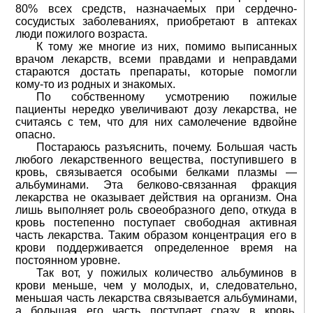
80% всех средств, назначаемых при сердечно-
сосудистых заболеваниях, приобретают в аптеках
люди пожилого возраста.
К тому же многие из них, помимо выписанных
врачом лекарств, всеми правдами и неправдами
стараются достать препараты, которые помогли
кому-то из родных и знакомых.
По собственному усмотрению пожилые
пациенты нередко увеличивают дозу лекарства, не
считаясь с тем, что для них самолечение вдвойне
опасно.
Постараюсь разъяснить, почему. Большая часть
любого лекарственного вещества, поступившего в
кровь, связывается особыми белками плазмы —
альбуминами. Эта белково-связанная фракция
лекарства не оказывает действия на организм. Она
лишь выполняет роль своеобразного депо, откуда в
кровь постепенно поступает свободная активная
часть лекарства. Таким образом концентрация его в
крови поддерживается определенное время на
постоянном уровне.
Так вот, у пожилых количество альбуминов в
крови меньше, чем у молодых, и, следовательно,
меньшая часть лекарства связывается альбуминами,
а большая его часть поступает сразу в кровь.