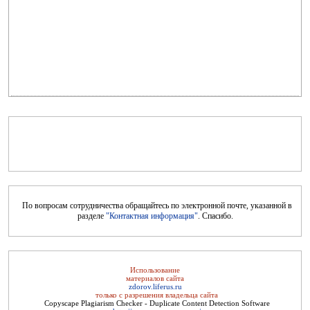
Целебные свойства пищевых растений
По вопросам сотрудничества обращайтесь по электронной почте, указанной в
разделе
"Контактная информация"
. Спасибо.
Цветущая косметика
Использование
материалов сайта
zdorov.liferus.ru
только с разрешения владельца сайта
Copyscape Plagiarism Checker - Duplicate Content Detection Software