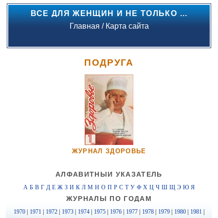
ВСЕ ДЛЯ ЖЕНЩИН И НЕ ТОЛЬКО ...
Главная
/
Карта сайта
ПОДРУГА
ЖУРНАЛ ЗДОРОВЬЕ
АЛФАВИТНЫЙ УКАЗАТЕЛЬ
А
Б
В
Г
Д
Е
Ж
З
И
К
Л
М
Н
О
П
Р
С
Т
У
Ф
Х
Ц
Ч
Ш
Щ
Э
Ю
Я
ЖУРНАЛЫ ПО ГОДАМ
1970
|
1971
|
1972
|
1973
|
1974
|
1975
|
1976
|
1977
|
1978
|
1979
|
1980
|
1981
|