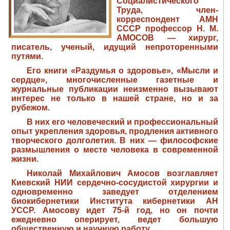
Социалистического
Труда, член-
корреспондент АМН
СССР профессор Н. М.
АМОСОВ — хирург,
писатель, ученый, идущий непроторенными
путями.
Его книги «Раздумья о здоровье», «Мысли и
сердце», многочисленные газетные и
журнальные публикации неизменно вызывают
интерес не только в нашей стране, но и за
рубежом.
В них его человеческий и профессиональный
опыт укрепления здоровья, продления активного
творческого долголетия. В них — философские
размышления о месте человека в современной
жизни.
Николай Михайлович Амосов возглавляет
Киевский НИИ сердечно-сосудистой хирургии и
одновременно заведует отделением
биокибернетики Института кибернетики АН
УССР. Амосову идет 75-й год, но он почти
ежедневно оперирует, ведет большую
общественную и научную работу.