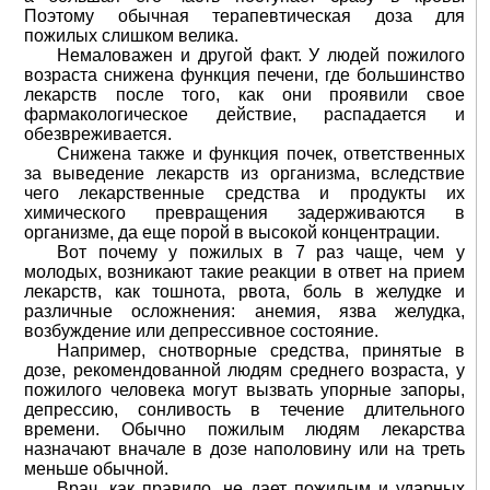
Поэтому обычная терапевтическая доза для
пожилых слишком велика.
Немаловажен и другой факт. У людей пожилого
возраста снижена функция печени, где большинство
лекарств после того, как они проявили свое
фармакологическое действие, распадается и
обезвреживается.
Снижена также и функция почек, ответственных
за выведение лекарств из организма, вследствие
чего лекарственные средства и продукты их
химического превращения задерживаются в
организме, да еще порой в высокой концентрации.
Вот почему у пожилых в 7 раз чаще, чем у
молодых, возникают такие реакции в ответ на прием
лекарств, как тошнота, рвота, боль в желудке и
различные осложнения: анемия, язва желудка,
возбуждение или депрессивное состояние.
Например, снотворные средства, принятые в
дозе, рекомендованной людям среднего возраста, у
пожилого человека могут вызвать упорные запоры,
депрессию, сонливость в течение длительного
времени. Обычно пожилым людям лекарства
назначают вначале в дозе наполовину или на треть
меньше обычной.
Врач, как правило, не дает пожилым и ударных