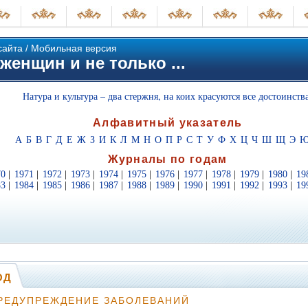
сайта
/
Мобильная версия
женщин и не только ...
Натура и культура – два стержня, на коих красуются все достоинства
Алфавитный указатель
А
Б
В
Г
Д
Е
Ж
З
И
К
Л
М
Н
О
П
Р
С
Т
У
Ф
Х
Ц
Ч
Ш
Щ
Э
Журналы по годам
70
|
1971
|
1972
|
1973
|
1974
|
1975
|
1976
|
1977
|
1978
|
1979
|
1980
|
19
83
|
1984
|
1985
|
1986
|
1987
|
1988
|
1989
|
1990
|
1991
|
1992
|
1993
|
19
ОД
РЕДУПРЕЖДЕНИЕ ЗАБОЛЕВАНИЙ