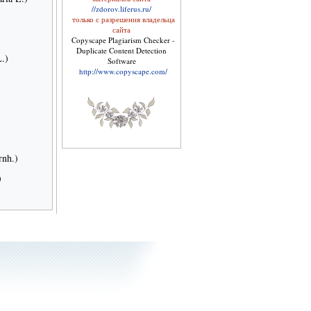
//zdorov.liferus.ru/
только с разрешения владельца
сайта
Copyscape Plagiarism Checker -
Duplicate Content Detection
L.)
Software
http://www.copyscape.com/
Уход за кожей лица
rnh.)
)
Справочник по лечебному
питанию