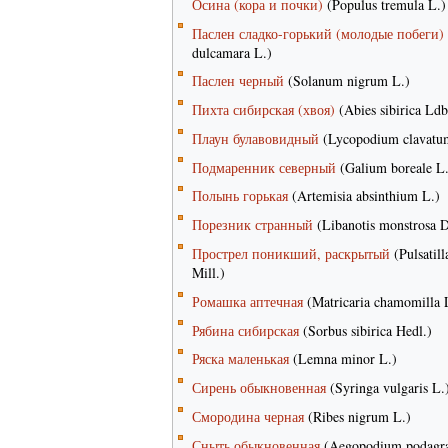
Осина (кора и почки)
(Populus tremula L.)
Паслен сладко-горький (молодые побеги)
dulcamara L.)
Паслен черный
(Solanum nigrum L.)
Пихта сибирская (хвоя)
(Abies sibirica Ldb
Плаун булавовидный
(Lycopodium clavatu
Подмаренник северный
(Galium boreale L.
Полынь горькая
(Artemisia absinthium L.)
Порезник странный
(Libanotis monstrosa 
Прострел поникший, раскрытый
(Pulsatill
Mill.)
Ромашка аптечная
(Matricaria chamomilla 
Рябина сибирская
(Sorbus sibirica Hedl.)
Ряска маленькая
(Lemna minor L.)
Сирень обыкновенная
(Syringa vulgaris L.
Смородина черная
(Ribes nigrum L.)
Сныть обыкновенная
(Aegopodium podagra