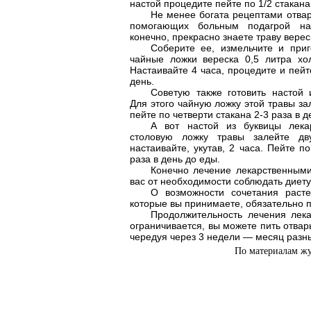
настой процедите пейте по 1/2 стакана
Не менее богата рецептами отвар
помогающих больным подагрой на
конечно, прекрасно знаете траву вере
Соберите ее, измельчите и приг
чайные ложки вереска 0,5 литра хо
Настаивайте 4 часа, процедите и пейте
день.
Советую также готовить настой
Для этого чайную ложку этой травы за
пейте по четверти стакана 2-3 раза в д
А вот настой из буквицы лекар
столовую ложку травы залейте дв
настаивайте, укутав, 2 часа. Пейте п
раза в день до еды.
Конечно лечение лекарственными
вас от необходимости соблюдать диету
О возможности сочетания расте
которые вы принимаете, обязательно п
Продолжительность лечения лек
ограничивается, вы можете пить отвар
чередуя через 3 недели — месяц разн
По материалам ж