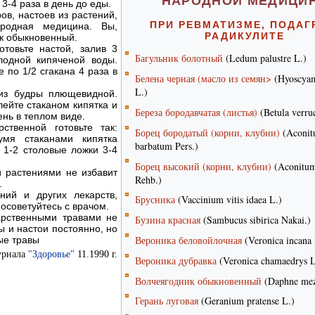
НАРОДНОЙ МЕДИЦИ
 3-4 раза в день до еды.
ов, настоев из растений,
ПРИ РЕВМАТИЗМЕ, ПОДАГ
родная медицина. Вы,
РАДИКУЛИТЕ
ск обыкновенный.
отовьте настой, залив 3
Багульник болотный
(Ledum palustre L.)
лодной кипяченой воды.
 по 1/2 сгакана 4 раза в
Белена черная (масло из семян>
(Hyoscyam
L.)
 из будры плющевидной.
лейте стаканом кипятка и
Береза бородавчатая (листья)
(Betula verru
ень в теплом виде.
ственной готовьте так:
Борец бородатый (корни, клубни)
(Aconi
умя стаканами кипятка
barbatum Pers.)
о 1-2 столовые ложки 3-4
Борец высокий (корни, клубни)
(Aconitum
 растениями не избавит
Rehb.)
.
ний и других лекарств,
Брусника
(Vaccinium vitis idaea L.)
осоветуйтесь с врачом.
арственными травами не
Бузина красная
(Sambucus sibirica Nakai.)
ы и настои постоянно, но
Вероника беловойлочная
(Veronica incana 
ые травы
урнала
"Здоровье"
11.1990 г.
Вероника дубравка
(Veronica chamaedrys L
Волчеягодник обыкновенный
(Daphne mez
Герань луговая
(Geranium pratense L.)