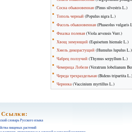
Сосна обыкновенная
(Pinus silvestris L.)
Тополь черный
(Populus nigra L.)
Фасоль обыкновенная
(Phaseolus vulgaris 
Фиалка полевая
(Viola arvensis Vurr.)
Хвощ зимующий
(Equisetum hiemale L.)
Хмель дикорастущий
(Humulus lupulus L.)
Чабрец ползучий
(Thymus serpyllum L.)
Чемерица Лобеля
(Veratrum lobelianum Be
Череда трехраздельная
(Bidens tripartita L.
Черника
(Vaccinium myrtillus L.)
Ссылки:
кий словарь Русского языка
йства пищевых растений
е растения, применяемые в научной и народной медицине