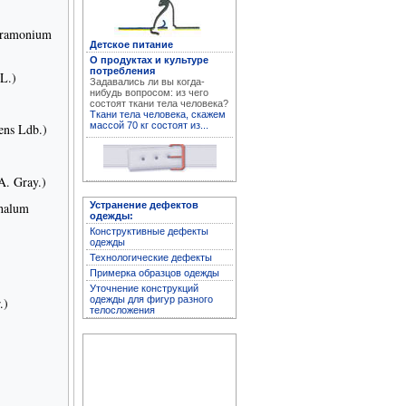
tramonium
Детское питание
О продуктах и культуре
Устранение дефектов
потребления
L.)
одежды
Задавались ли вы когда-
нибудь вопросом: из чего
состоят ткани тела человека?
Ткани тела человека, скажем
массой 70 кг состоят из...
ens Ldb.)
A. Gray.)
halum
Устранение дефектов
одежды:
Конструктивные дефекты
одежды
Технологические дефекты
Примерка образцов одежды
Архив журнала
Уточнение конструкций
"Здоровье"
одежды для фигур разного
.)
телосложения