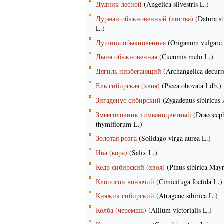
Дудник лесной
(Angelica silvestris L.)
Дурман обыкновенный (листья)
(Datura s
L.)
Душица обыкновенная
(Origanum vulgare 
Дыня обыкновенная
(Cucumis melo L.)
Дягиль низбегающий
(Archangelica decurr
Ель сибирская (хвоя)
(Picea obovata Ldb.)
Зигаденус сибирский
(Zygadenus sibiricus 
Змееголовник тимьяноцветный
(Dracocep
thymiflorum L.)
Золотая розга
(Solidago virga aurea L.)
Ива (кора)
(Salix L.)
Кедр сибирский (хвоя)
(Pinus sibirica Mayr
Клопогон вонючий
(Cimicifuga foetida L.)
Княжик сибирский
(Atragene sibirica L.)
Колба (черемша)
(Allium victorialis L.)