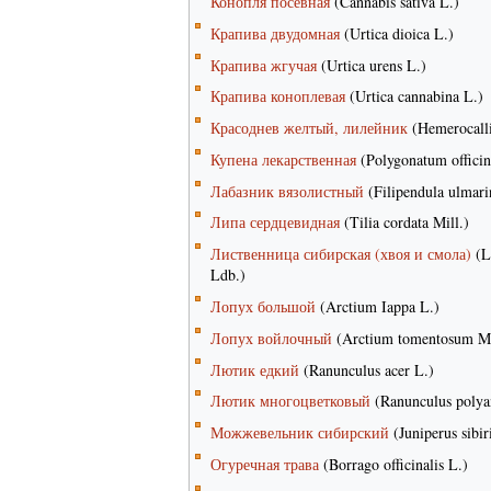
Конопля посевная
(Cannabis sativa L.)
Крапива двудомная
(Urtica dioica L.)
Крапива жгучая
(Urtica urens L.)
Крапива коноплевая
(Urtica cannabina L.)
Красоднев желтый, лилейник
(Hemerocalli
Купена лекарственная
(Polygonatum officin
Лабазник вязолистный
(Filipendula ulmar
Липа сердцевидная
(Tilia cordata Mill.)
Лиственница сибирская (хвоя и смола)
(La
Ldb.)
Лопух большой
(Arctium Iappa L.)
Лопух войлочный
(Arctium tomentosum Mi
Лютик едкий
(Ranunculus acer L.)
Лютик многоцветковый
(Ranunculus polya
Можжевельник сибирский
(Juniperus sibir
Огуречная трава
(Borrago officinalis L.)