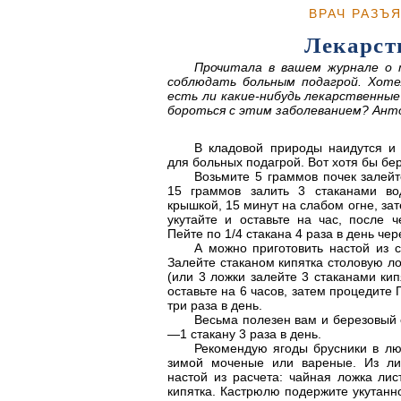
ВРАЧ РАЗЪ
Лекарст
Прочитала в вашем журнале о 
соблюдать больным подагрой. Хоте
есть ли какие-нибудь лекарственны
бороться с этим заболеванием? Анто
В кладовой природы наидутся и 
для больных подагрой. Вот хотя бы бе
Возьмите 5 граммов почек залей
15 граммов залить 3 стаканами во
крышкой, 15 минут на слабом огне, зат
укутайте и оставьте на час, после ч
Пейте по 1/4 стакана 4 раза в день чер
А можно приготовить настой из с
Залейте стаканом кипятка столовую л
(или 3 ложки залейте 3 стаканами кип
оставьте на 6 часов, затем процедите 
три раза в день.
Весьма полезен вам и березовый с
—1 стакану 3 раза в день.
Рекомендую ягоды брусники в лю
зимой моченые или вареные. Из лис
настой из расчета: чайная ложка лис
кипятка. Кастрюлю подержите укутанн