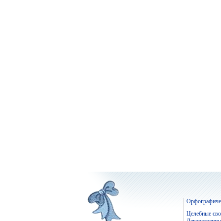
Орфографичес
Целебные сво
Лекарственны