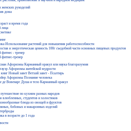
 женских рукоделий
ив дома
зраст и время года
й лица
осметике
ание
ка Использование растений для повышения работоспособности
остав и энергетическая ценность 100г съедобной части основных пищевых продуктов
 фитнес - тренер
 фитнес-тренер
асиан Афоризмы Карманный оракул или наука благоразумия
гауэр Афоризмы житейской мудрости
 книг Новый завет Ветхий завет - Псалтирь
юйер Афоризмы Познание человека
е де Вовенарг Душа и тело Карманный оракул
 путешествие по кухням разных народов
я влюбленных, студентов и холостяков
азнообразные блюда из овощей и фруктов
пяных, бобовых и макаронных изделий
утерброды
ка в возрасте до 1 года
вости