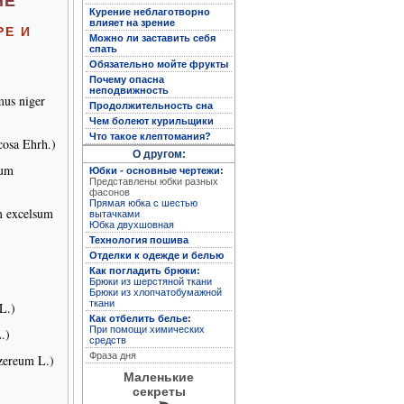
НЕ
Курение неблаготворно
влияет на зрение
РЕ И
Можно ли заставить себя
Полная энциклопедия
спать
женских рукоделий
Обязательно мойте фрукты
Почему опасна
неподвижность
us niger
Продолжительность сна
Чем болеют курильщики
Что такое клептомания?
cosa Ehrh.)
О другом:
tum
Юбки - основные чертежи:
Представлены юбки разных
фасонов
Прямая юбка с шестью
 excelsum
вытачками
Юбка двухшовная
Технология пошива
Отделки к одежде и белью
Кройка и пошив дома
Как погладить брюки:
Брюки из шерстяной ткани
Брюки из хлопчатобумажной
ткани
L.)
Как отбелить белье:
При помощи химических
.)
средств
Фраза дня
ereum L.)
Маленькие
секреты