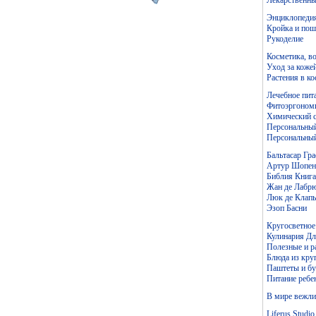
Энциклопедия
Кройка и пош
Рукоделие
Косметика, во
Уход за коже
Растения в к
Лечебное пит
Фитоэргономи
Химический с
Персональный
Персональный
Бальтасар Гр
Артур Шопен
Библия Книга
Жан де Лабр
Люк де Клапь
Эзоп Басни
Кругосветное
Кулинария Дл
Полезные и р
Блюда из кру
Паштеты и б
Питание ребен
В мире вежли
Liferus Studio