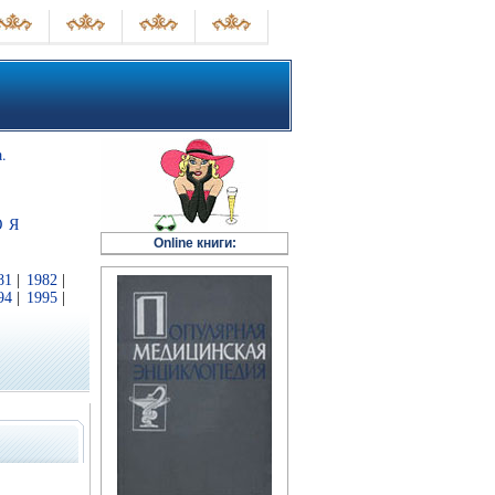
.
Ю
Я
Online книги:
81
|
1982
|
94
|
1995
|