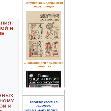
Популярная медицинская
энциклопедия
НИЯ,
НОЙ И
НЕ
Энциклопедия домашнего
хозяйства
ЕННЫХ
БНОМУ
Короткие советы о
ОЙ И
здоровье:
Если вы начали полнеть