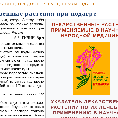
ЯСНЯЕТ, ПРЕДОСТЕРЕГАЕТ, РЕКОМЕНДУЕТ
венные растения при подагре
том, какую диету надо
лось бы также узнать,
ЛЕКАРСТВЕННЫЕ РАСТЕ
е растения, помогающие
ПРИМЕНЯЕМЫЕ В НАУЧ
нова. Рязань
НАРОДНОЙ МЕДИЦИ
А Б. ГИЛИН. Врач
растительные лекарства
резовые почки.
те стаканом воды (можно
ды) и кипятите, закрыв
ем сняв с огня, кастрюлю
его жидкость процедите.
ез час после еды.
ухих березовых листьев.
ожку растительного сырья
ятка) и, укутав кастрюлю
Пейте по 1/2 стакана два-
ок. Его надо пить по 1/2
УКАЗАТЕЛЬ ЛЕКАРСТВ
бом виде летом свежие,
тьев брусники готовьте
РАСТЕНИЙ ПО ИХ ЛЕЧЕ
тьев на полтора стакана
ПРИМЕНЕНИЮ В НАУЧН
ой в течение часа. Затем