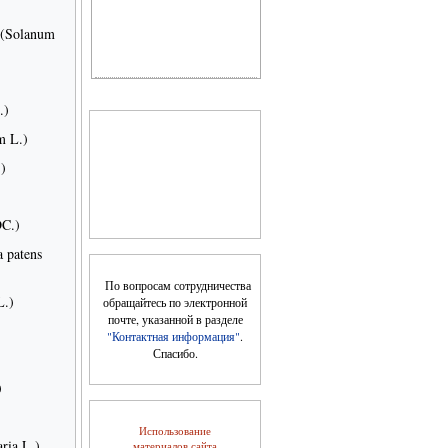
(Solanum
.)
m L.)
Цветущая косметика
)
DC.)
a patens
По вопросам сотрудничества
L.)
обращайтесь по электронной
почте, указанной в разделе
"Контактная информация"
.
Спасибо.
Косметика, возраст и
время года
)
Использование
ria L.)
материалов сайта