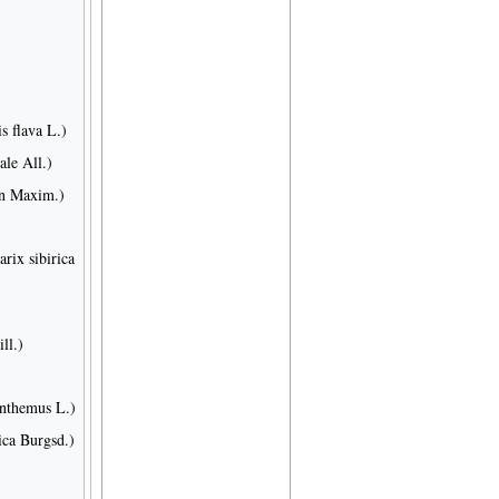
Архив журнала "Твоё
s flava L.)
здоровье"
ale All.)
in Maxim.)
rix sibirica
ll.)
Целебные свойства
пищевых растений
nthemus L.)
ica Burgsd.)