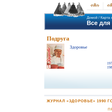
Домой
/
Карта 
Все для 
Подруга
Здоровье
19
19
ЖУРНАЛ «ЗДОРОВЬЕ» 1990 Г
П