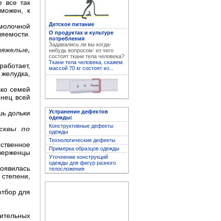
 все так
рможен, к
Детское питание
молочной
О продуктах и культуре
яемости.
Устранение дефектов
потребления
одежды
Задавались ли вы когда-
яжелые,
нибудь вопросом: из чего
состоят ткани тела человека?
Ткани тела человека, скажем
работает,
массой 70 кг состоят из...
 желудка,
ько семей
онец всей
Устранение дефектов
шь дольки
одежды:
Конструктивные дефекты
осквы по
одежды
Технологические дефекты
ственное
Примерка образцов одежды
верженцы
Архив журнала
Уточнение конструкций
"Здоровье"
одежды для фигур разного
появилась
телосложения
 степени,
отбор для
ительных