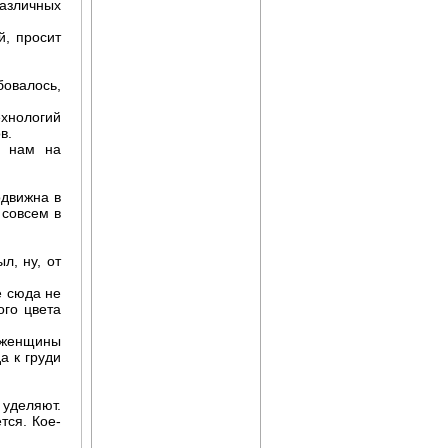
азличных
й, просит
бовалось,
Архив журнала "Твоё
хнологий
здоровье"
в.
к нам на
одвижна в
 совсем в
л, ну, от
е сюда не
ого цвета
 женщины
Целебные свойства
а к груди
пищевых растений
 уделяют.
тся. Кое-