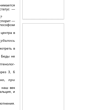
анимается
статус —
т?
 спорит —
илософски
 центра в
Цветущая косметика
 удалось
мотреть в
? Беды не
тгенолог-
ерез 3, 6
но, при
 наш век
Косметика, возраст и
альция, и
время года
лотнения.