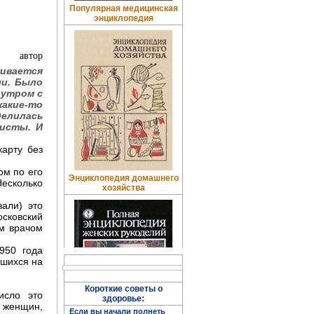
Популярная медицинская
энциклопедия
автор
живается
ли. Было
 утром с
какие-то
делилась
листы. И
арту без
ом по его
Энциклопедия домашнего
Несколько
хозяйства
али) это
осковский
ым врачом
950 года
вшихся на
Короткие советы о
исло это
здоровье:
х женщин,
Если вы начали полнеть