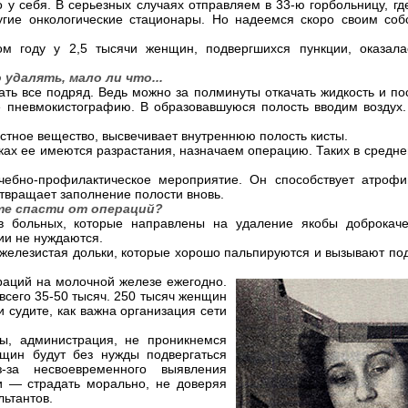
у себя. В серьезных случаях отправляем в 33-ю горбольницу, гд
угие онкологические стационары. Но надеемся скоро своим со
ом году у 2,5 тысячи женщин, подвергшихся пункции, оказалас
 удалять, мало ли что...
ть все подряд. Ведь можно за полминуты откачать жидкость и по
е пневмокистографию. В образовавшуюся полость вводим воздух.
астное вещество, высвечивает внутреннюю полость кисты.
енках ее имеются разрастания, назначаем операцию. Таких в средне
ебно-профилактическое мероприятие. Он способствует атрофии
твращает заполнение полости вновь.
те спасти от операций?
в больных, которые направлены на удаление якобы доброкаче
ии не нуждаются.
 железистая дольки, которые хорошо пальпируются и вызывают по
раций на молочной железе ежегодно.
всего 35-50 тысяч. 250 тысяч женщин
 судите, как важна организация сети
ты, администрация, не проникнемся
щин будут без нужды подвергаться
-за несвоевременного выявления
и — страдать морально, не доверяя
ьтантов.