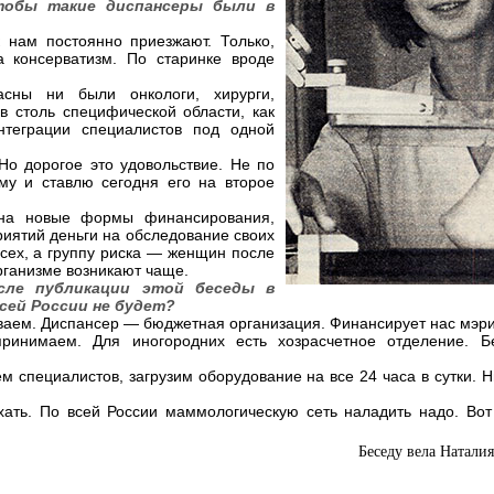
тобы такие диспансеры были в
 нам постоянно приезжают. Только,
а консерватизм. По старинке вроде
асны ни были онкологи, хирурги,
в столь специфической области, как
теграции специалистов под одной
о дорогое это удовольствие. Не по
му и ставлю сегодня его на второе
е на новые формы финансирования,
риятий деньги на обследование своих
всех, а группу риска — женщин после
организме возникают чаще.
сле публикации этой беседы в
сей России не будет?
ваем. Диспансер — бюджетная организация. Финансирует нас мэри
ринимаем. Для иногородних есть хозрасчетное отделение. Б
м специалистов, загрузим оборудование на все 24 часа в сутки. 
хать. По всей России маммологическую сеть наладить надо. Вот
Беседу вела Натал