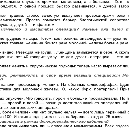
имальных опухолях дремлют метастазы, а в больших... Хотя не
орядится. У одной процесс быстро развивается, у другой зато
кая травма, стресс зачастую выступают провокаторами рака 
ависимости. Просто ломается барьер биологической сопротивл
пухоли, другой — инфарктом.
е изменило и масштабы операции? Раньше они были т
ю грудные мышцы. Потом, как правило, инвалидность — рука не 
ческая травма: женщина боится рака молочной железы больше рака
е видно. Резекция же груди... Женщина замыкается в себе. А скол
циентка лет 40 говорит: умру, не дам делать операцию — это к
оляет менять и хирургические подходы: теперь часто вырезают ли
вич, рентгенолог, в свое время главный специалист М
м?
е начали профосмотр женщин. На обычных флюорофафах. Един
ставка для молочной железы. О, какую бурю претерпели! При
ых опухолей. Что говорить, порой и большие просмафивали. Но 
з — правой и левой — разница достигала какой-то определенной
ьных рентгеновских аппаратах.
м, болен человек или нет, огульно нельзя — всего лишь первичный 
из 100. И таких «подозрительных» набиралось в год до 25 тысяч.
правиться в рамках флюорографического кабинета?
чале ограничивались лишь описанием маммограммы. Всех подозр