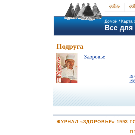
Домой
/
Карта 
Все для 
Подруга
Здоровье
19
19
ЖУРНАЛ «ЗДОРОВЬЕ» 1993 Г
П