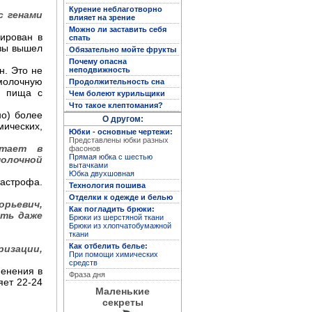
Курение неблаготворно
с генами
влияет на зрение
Можно ли заставить себя
Полная энциклопедия
ирован в
спать
женских рукоделий
езы вышел
Обязательно мойте фрукты
Почему опасна
н. Это не
неподвижность
 молочную
Продолжительность сна
, пища с
Чем болеют курильщики
Что такое клептомания?
но) более
О другом:
мических,
Юбки - основные чертежи:
Представлены юбки разных
стает в
фасонов
Прямая юбка с шестью
молочной
вытачками
Юбка двухшовная
тастрофа.
Технология пошива
Отделки к одежде и белью
Кройка и пошив дома
орьевич,
Как погладить брюки:
сть даже
Брюки из шерстяной ткани
Брюки из хлопчатобумажной
ткани
Как отбелить белье:
изации,
При помощи химических
средств
менения в
Фраза дня
яет 22-24
Маленькие
секреты