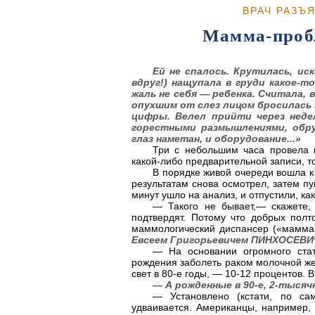
ВРАЧ РАЗЪ
Мамма-пробл
Ей не спалось. Крутилась, иск
вдруг!) нащупала в груди какое-т
жаль не себя — ребенка. Считала, 
опухшим от слез лицом бросилась 
цифры. Велел прийти через неде
горестными размышлениями, обру
глаз наметан, и оборудование...»
Три с небольшим часа провела 
какой-либо предварительной записи, т
В порядке живой очереди вошла к 
результатам снова осмотрел, затем п
минут ушло на анализ, и отпустили, как
— Такого не бывает,— скажете,
подтвердят. Потому что добрых полт
маммологический диспансер («мамма»
Евсеем Григорьевичем ПИНХОСЕВ
— На основании огромного стат
рождения заболеть раком молочной жел
свет в 80-е годы, — 10-12 процентов. 
— А рожденные в 90-е, 2-тыся
— Установлено (кстати, по са
удваивается. Американцы, например, 