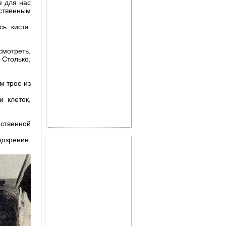
е для нас
бственным
ь киста.
смотреть,
 Столько,
Уход за кожей лица
м трое из
 клеток,
ственной
дозрение.
Справочник по лечебному
питанию