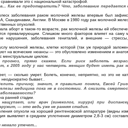
и сравнивали это с национальной катастрофой.
... Как ее предотвратить? Что, заболевание передается 
сплеск заболевания раком молочной железы впервые был зафикс
, Скандинавии, Англии. В Москве в 1980 году рак молочной жел
ственных опухолей.
ала аборт в таком-то возрасте, рак молочной железы ей обеспече
ается превалирующим. Слишком много факторов влияет на саму
ые нарушения, заболевания гениталий, и внешние — стрессы
услу молочной железы, клетки которой (так уж природой заложе
руют на всяческие нюансы — это обусловлено изменением и анато
 с менструальным циклом.
рогноз, прямо скажем. Если риск заболеть возра
ит, к 2005 году у нас четверть женщин будет иметь рак 
ет, — сколько умрет. Болеть, конечно, неприятно, но это не ка
и неоднократно бывает...
лить причину, значит, я правильно поняла, Евсей Григ
елезы медицина пока не в состоянии. А снизить смертно
заболеваемости?
на ранней стадии.
ащупает, или врач (гинеколог, хирург) при диспансер
ружит, — это ведь уже не ранняя стадия.
ления опухоли на хорошей рентгеновской аппаратуре (видны из
ия выявляет в среднем уплотнение диаметром 2,8-3 см) составл
 немало утечет...