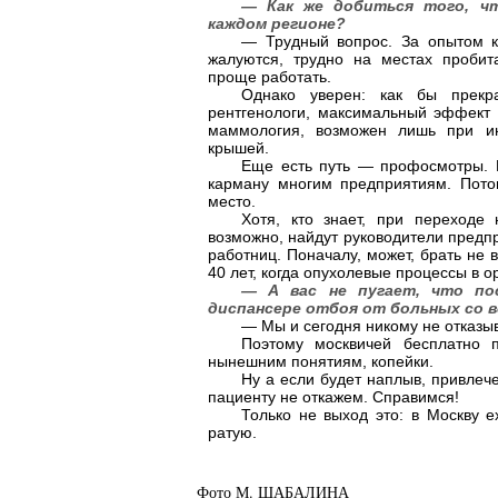
— Как же добиться того, ч
каждом регионе?
— Трудный вопрос. За опытом к
жалуются, трудно на местах пробит
проще работать.
Однако уверен: как бы прекр
рентгенологи, максимальный эффект 
маммология, возможен лишь при ин
крышей.
Еще есть путь — профосмотры. Н
карману многим предприятиям. Пото
место.
Хотя, кто знает, при переход
возможно, найдут руководители предп
работниц. Поначалу, может, брать не 
40 лет, когда опухолевые процессы в 
— А вас не пугает, что по
диспансере отбоя от больных со в
— Мы и сегодня никому не отказы
Поэтому москвичей бесплатно п
нынешним понятиям, копейки.
Ну а если будет наплыв, привлече
пациенту не откажем. Справимся!
Только не выход это: в Москву е
ратую.
Фото М. ШАБАЛИНА