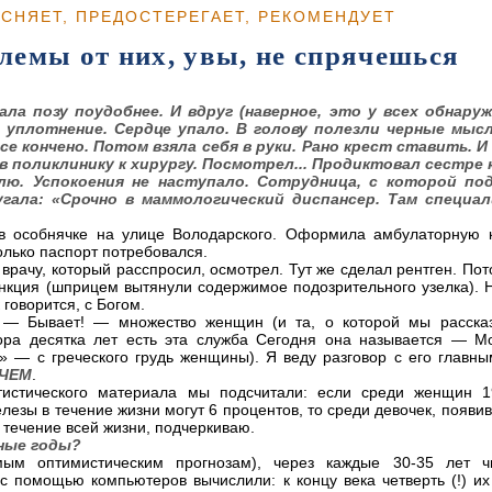
ЯСНЯЕТ, ПРЕДОСТЕРЕГАЕТ, РЕКОМЕНДУЕТ
емы от них, увы, не спрячешься
ала позу поудобнее. И вдруг (наверное, это у всех обнару
о уплотнение. Сердце упало. В голову полезли черные мыс
все кончено. Потом взяла себя в руки. Рано крест ставить. И
в поликлинику к хирургу. Посмотрел... Продиктовал сестре 
лю. Успокоения не наступало. Сотрудница, с которой по
гала: «Срочно в маммологический диспансер. Там специа
в особнячке на улице Володарского. Оформила амбулаторную к
олько паспорт потребовался.
врачу, который расспросил, осмотрел. Тут же сделал рентген. Пот
ункция (шприцем вытянули содержимое подозрительного узелка). 
 говорится, с Богом.
 — Бывает! — множество женщин (и та, о которой мы рассказ
ора десятка лет есть эта служба Сегодня она называется — М
 — с греческого грудь женщины). Я веду разговор с его главн
ИЧЕМ
.
истического материала мы подсчитали: если среди женщин 1
езы в течение жизни могут 6 процентов, то среди девочек, появи
В течение всей жизни, подчеркиваю.
чные годы?
мым оптимистическим прогнозам), через каждые 30-35 лет ч
с помощью компьютеров вычислили: к концу века четверть (!) и