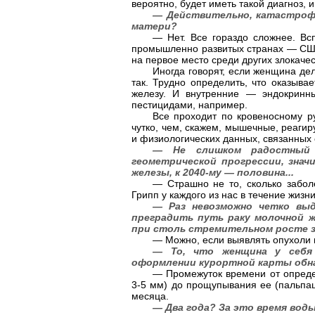
вероятно, будет иметь такой диагноз, 
— Действительно, катастрофа
матери?
— Нет. Все гораздо сложнее. В
промышленно развитых странах — США
на первое место среди других злокаче
Иногда говорят, если женщина дел
так. Трудно определить, что оказыв
железу. И внутренние — эндокринн
пестицидами, например.
Все проходит по кровеносному р
чутко, чем, скажем, мышечные, реаги
и физиологических данных, связанных
— Не слишком радостный п
геометрической прогрессии, знач
железы, к 2040-му — половина...
— Страшно не то, сколько заболе
Грипп у каждого из нас в течение жизн
— Раз невозможно четко выде
преградить путь раку молочной ж
при столь стремительном росте 
— Можно, если выявлять опухоли 
— То, что женщина у себя н
оформлении курортной карты обна
— Промежуток времени от опреде
3-5 мм) до прощупывания ее (пальпац
месяца.
— Два года? За это время воды