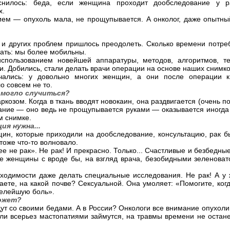
снилось: беда, если женщина проходит дообследование у р
х.
ем — опухоль мала, не прощупывается. А онколог, даже опытны
 и других проблем пришлось преодолеть. Сколько времени потре
ать: мы более мобильны.
использованием новейшей аппаратуры, методов, алгоритмов, те
. Добились, стали делать врачи операции на основе наших снимко
учались: у довольно многих женщин, а они после операции 
о совсем не то.
к могло случиться?
озом. Когда в ткань вводят новокаин, она раздвигается (очень п
ание — оно ведь не прощупывается руками — оказывается иногда
м снимке.
ия нужна...
ин, которые приходили на дообследование, консультацию, рак бы
 тоже что-то волновало.
ее не рак». Не рак! И прекрасно. Только... Счастливые и безбедны
е женщины с вроде бы, на взгляд врача, безобидными зеленоват
ходимости даже делать специальные исследования. Не рак! А у
аете, на какой почве? Сексуальной. Она умоляет: «Помогите, когд
елейшую боль».
ожет?
дут со своими бедами. А в России? Онкологи все внимание опухоли
сли всерьез мастопатиями займутся, на травмы времени не остане