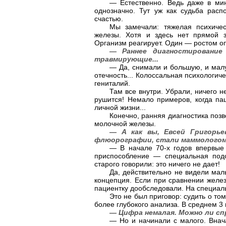
— Естественно. Ведь даже в мин
однозначно. Тут уж как судьба расп
счастью.
Мы замечали: тяжелая психичес
железы. Хотя и здесь нет прямой з
Организм реагирует. Один — ростом о
— Раннее диагностировани
травмирующие...
— Да, снимали и большую, и малу
отечность... Колоссальная психологи
гениталий.
Там все внутри. Убрали, ничего н
рушится! Немало примеров, когда па
личной жизни...
Конечно, ранняя диагностика позв
молочной железы.
— А как вы, Евсей Григорье
флюорографии, стали маммолого
— В начале 70-х годов впервы
приспособление — специальная под
старого говорили: это ничего не дает!
Да, действительно не видели мал
концепция. Если при сравнении желе
пациентку дообследовали. На специал
Это не был приговор: судить о то
более глубокого анализа. В среднем 3 
— Цифра немалая. Можно ли с
— Но и начинали с малого. Вна