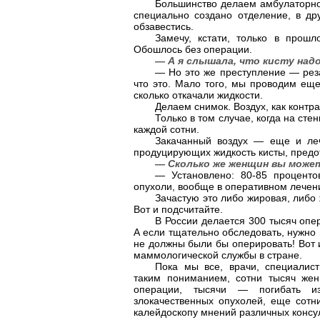
Большинство делаем амбулаторно 
специально создано отделение, в др
обзавестись.
Замечу, кстати, только в прошл
Обошлось без операции.
— А я слышала, что кисту надо
— Но это же преступление — реза
что это. Мало того, мы проводим ещ
сколько откачали жидкости.
Делаем снимок. Воздух, как контр
Только в том случае, когда на ст
каждой сотни.
Закачанный воздух — еще и леч
продуцирующих жидкость кисты, предо
— Сколько же женщин вы може
— Установлено: 80-85 проценто
опухоли, вообще в оперативном лечен
Зачастую это либо жировая, либо
Вот и подсчитайте.
В России делается 300 тысяч опе
А если тщательно обследовать, нужно 
не должны были бы оперировать! Вот и
маммологической службы в стране.
Пока мы все, врачи, специалис
таким пониманием, сотни тысяч жен
операции, тысячи — погибать из
злокачественных опухолей, еще сотн
калейдоскопу мнений различных консул