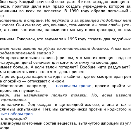
 без глазу. Каждый врач свой совет дает. В итоге страдает женщина.
ексе, практика дали нам право создать учреждение, которое з
енщины во всех ее аспектах. В 1990 году обрели легальный 
ер.
нственный в стране. Но неужели и за границей подобных не
коллег. Они считают, что, конечно, технически мы пока слабы (кто
, а наше, что имеем, напоминает мотыгу в век трактора), но ф
ением. Говорили, что задумали к 1995 году создать два подобных
ные часы иметь на руках окончательный диагноз. А как вам
предварительной записи?
Но предварительная запись (при том, что многих женщин надо с
струации, день) означает для кого-то оттяжку на месяц, два.
а имеет больше. А если талон потеряет? Вообще идти раздумает
ли принимать всех, кто в этот день пришел.
з регистратуры пациентка идет в кабинет, где ее смотрит врач рен
е спокойно — отпускают с миром.
? Мастопатия, например, —
назначаем травки
, просим прийти ч
проясняет пункция...
евич, вы назначаете только травки. Но, всем извест
 препараты.
ое калечить. Йод оседает в щитовидной железе, а она и так в
лимым испытаниям. Нет, мы категорически против и йодистого к
ные наборы трав
.
 и операция?
нализируем клеточный состав вещества, вытянутого шприцем из уп
когда.