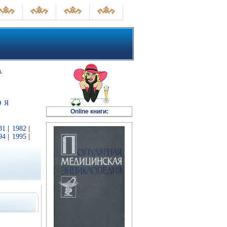
.
Ю
Я
Online книги:
81
|
1982
|
94
|
1995
|