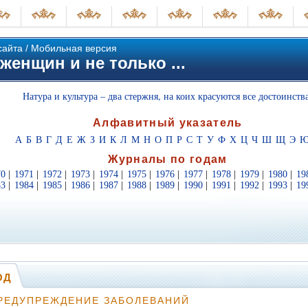
сайта
/
Мобильная версия
женщин и не только ...
Натура и культура – два стержня, на коих красуются все достоинства
Алфавитный указатель
А
Б
В
Г
Д
Е
Ж
З
И
К
Л
М
Н
О
П
Р
С
Т
У
Ф
Х
Ц
Ч
Ш
Щ
Э
Журналы по годам
70
|
1971
|
1972
|
1973
|
1974
|
1975
|
1976
|
1977
|
1978
|
1979
|
1980
|
19
83
|
1984
|
1985
|
1986
|
1987
|
1988
|
1989
|
1990
|
1991
|
1992
|
1993
|
19
ОД
РЕДУПРЕЖДЕНИЕ ЗАБОЛЕВАНИЙ