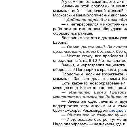
А у семи нянек, сами знаете, дитя
Изучение этой проблемы в компл
маммологией — молочной железой ж
Московский маммологический диспанс
— Добавлю: первый и пока еди
— Я интересовался у иностранных 
работаем на импортном оборудовании
оформились раньше.
Воспринимают это с должным уваж
Европе.
— Опыт уникальный. За считан
организовать прием больных без 
— Честно скажу, все пробовали. 
определенный, на 6-10-й от начала мен
Значит, и нервотрепки пациентк
оберешься! Поговорил с врачами, реши
Продолжим, если не возражаете. И
маммолог. Здесь же делают снимки. Вс
Есть какое-то новообразование
месяцев еще. Какие-то еще неясности 
— Извините, Евсей Григорь
мастопатиях помогают йодистые
— Зачем же одно лечить, а друг
подвергается всем мыслимым и немыс
бромкамфоры. Рекомендуем
специаль
— Однако все же кому-то нужна
— И это решаем быстро. Тут же а
Надо оперировать — назначаем, где и 