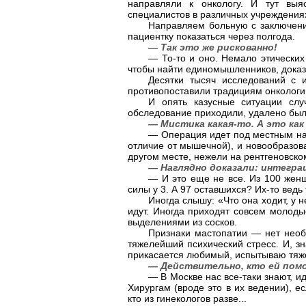
направляли к онкологу. И тут выя
специалистов в различных учреждения
Направляем больную с заключени
пациентку показаться через полгода.
— Так это же рискованно!
— То-то и оно. Немало этических
чтобы найти единомышленников, доказ
Десятки тысяч исследований с 
противопоставили традициям онкологии
И опять казусные ситуации сл
обследование приходили, удалено был
— Мистика какая-то. А это ка
— Операция идет под местным нарк
отличие от мышечной), и новообразов
другом месте, нежели на рентгеновско
— Наглядно доказали: интеграц
— И это еще не все. Из 100 женщ
силы у 3. А 97 оставшихся? Их-то ведь
Иногда слышу: «Что она ходит, у н
идут. Иногда приходят совсем молоды
выделениями из сосков.
Признаки мастопатии — нет необ
тяжелейший психический стресс. И, зн
прикасается любимый, испытываю тяж
— Действительно, кто ей пом
— В Москве нас все-таки знают, и
Хирургам (вроде это в их ведении), е
кто из гинекологов разве...