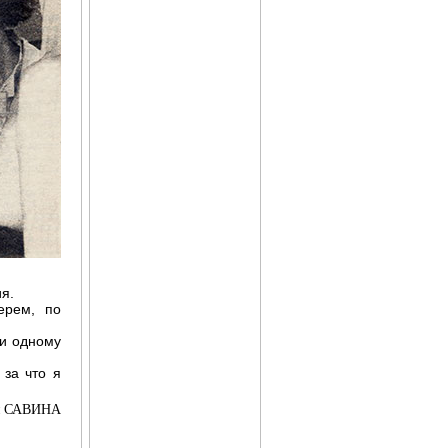
Фитоэргономика
я.
ерем, по
Ни одному
 за что я
ия САВИНА
Зеленая аптека Кузбасса