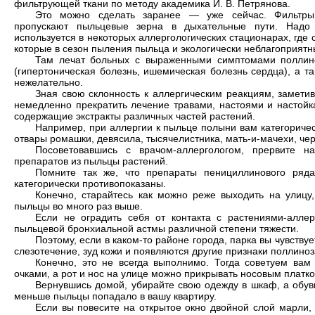
фильтрующей ткани по методу академика И. В. Петрянова.
Это можно сделать заранее — уже сейчас. Фильтры
пропускают пыльцевые зерна в дыхательные пути. Надо 
используется в некоторых аллергологических стационарах, где
которые в сезон пыления пыльца и экологически неблагоприятн
Там лечат больных с выраженными симптомами поллин
(гипертоническая болезнь, ишемическая болезнь сердца), а 
нежелательно.
Зная свою склонность к аллергическим реакциям, замети
немедленно прекратить лечение травами, настоями и настойк
содержащие экстракты различных частей растений.
Например, при аллергии к пыльце полыни вам категоричес
отвары ромашки, девясила, тысячелистника, мать-и-мачехи, че
Посоветовавшись с врачом-аллергологом, прервите н
препаратов из пыльцы растений.
Помните так же, что препараты пенициллинового ряда
категорически противопоказаны.
Конечно, старайтесь как можно реже выходить на улицу,
пыльцы во много раз выше.
Если не оградить себя от контакта с растениями-аллер
пыльцевой бронхиальной астмы различной степени тяжести.
Поэтому, если в каком-то районе города, парка вы чувствуе
слезотечение, зуд кожи и появляются другие признаки поллиноза
Конечно, это не всегда выполнимо. Тогда советуем ва
очками, а рот и нос на улице можно прикрывать носовым платк
Вернувшись домой, убирайте свою одежду в шкаф, а обув
меньше пыльцы попадало в вашу квартиру.
Если вы повесите на открытое окно двойной слой марли,