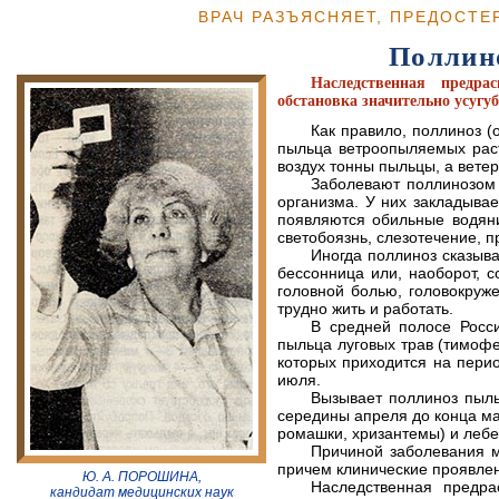
ВРАЧ РАЗЪЯСНЯЕТ, ПРЕДОСТЕ
Поллин
Наследственная предра
обстановка значительно усугу
Как правило, поллиноз (
пыльца ветроопыляемых рас
воздух тонны пыльцы, а ветер
Заболевают поллинозом 
организма. У них закладывае
появляются обильные водяни
светобоязнь, слезотечение, п
Иногда поллиноз сказыва
бессонница или, наоборот, 
головной болью, головокруж
трудно жить и работать.
В средней полосе Росс
пыльца луговых трав (тимофе
которых приходится на пери
июля.
Вызывает поллиноз пыль
середины апреля до конца ма
ромашки, хризантемы) и леб
Причиной заболевания мо
причем клинические проявлен
Ю. А. ПОРОШИНА,
Наследственная предра
кандидат медицинских наук