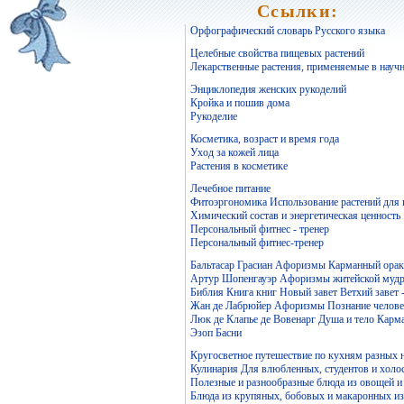
Ссылки:
Орфографический словарь Русского языка
Целебные свойства пищевых растений
Лекарственные растения, применяемые в науч
Энциклопедия женских рукоделий
Кройка и пошив дома
Рукоделие
Косметика, возраст и время года
Уход за кожей лица
Растения в косметике
Лечебное питание
Фитоэргономика Использование растений для
Химический состав и энергетическая ценность
Персональный фитнес - тренер
Персональный фитнес-тренер
Бальтасар Грасиан Афоризмы Карманный ораку
Артур Шопенгауэр Афоризмы житейской мудр
Библия Книга книг Новый завет Ветхий завет 
Жан де Лабрюйер Афоризмы Познание челове
Люк де Клапье де Вовенарг Душа и тело Карм
Эзоп Басни
Кругосветное путешествие по кухням разных 
Кулинария Для влюбленных, студентов и холо
Полезные и разнообразные блюда из овощей и
Блюда из крупяных, бобовых и макаронных и