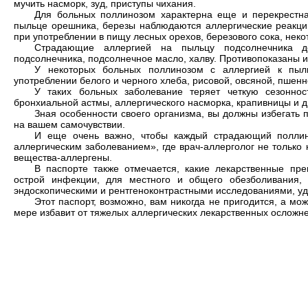
мучить насморк, зуд, приступы чихания.
Для больных поллинозом характерна еще и перекрестна
пыльце орешника, березы наблюдаются аллергические реакции
при употреблении в пищу лесных орехов, березового сока, некот
Страдающие аллергией на пыльцу подсолнечника д
подсолнечника, подсолнечное масло, халву. Противопоказаны и
У некоторых больных поллинозом с аллергией к пыл
употреблении белого и черного хлеба, рисовой, овсяной, пшенн
У таких больных заболевание теряет четкую сезоннос
бронхиальной астмы, аллергического насморка, крапивницы и д
Зная особенности своего организма, вы должны избегать п
на вашем самочувствии.
И еще очень важно, чтобы каждый страдающий поллин
аллергическим заболеванием», где врач-аллерголог не только 
вещества-аллергены.
В паспорте также отмечается, какие лекарственные пр
острой инфекции, для местного и общего обезболивания,
эндоскопическими и рентгеноконтрастными исследованиями, уд
Этот паспорт, возможно, вам никогда не пригодится, а може
мере избавит от тяжелых аллергических лекарственных осложн