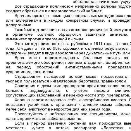
обстановка значительно усуг
Все страдающие поллинозом непременно должны подготов
следует обратиться в аллергологический кабинет.
Врач-аллерголог с помощью специальных методов исследо
или аллергенами в каждом конкретном случае, и проведе
аллергенами.
Такой метод лечения называется специфической иммунот
в организме больных образуются защитные антитела,
иммунитет против аллергенной пыльцы.
Этот метод применяется за рубежом с 1911 года, в наше
года. Он дает от 75 до 95% хороших и отличных результатов.
аллергены вводят в виде аэрозоля через дыхательные пути или к
Врач может порекомендовать больному начать за
предполагаемого обострения принимать задитен, астафен, кет
на период обострений антигистаминными препаратам
супрастином, тавегилом.
Страдающим пыльцевой астмой может посоветовать п
теопек и пользоваться ингаляторами беротеком, травентолом.
Сочетания и дозы этих препаратов врач-аллерголог опре
больного индивидуально, с учетом тяжести клиниче
сопутствующих заболеваний и переносимости этих препаратов.
Хорошо зарекомендовала себя и аскорбиновая кислота. О
повышает устойчивость организма к аллергическим заболе
легче себя чувствуют в непростое для них время года.
Посоветуйтесь с наблюдающим вас специалистом, может
начать принимать ее заблаговременно.
Если в период цветения растений вам приходится вые
местность, купите в аптеке респиратор «Лепесток», и