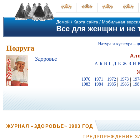
Домой
/
Карта сайта
/
Мобильная верси
Все для женщин и не т
Натура и культура – д
Подруга
Ал
Здоровье
А
Б
В
Г
Д
Е
Ж
З
И
1970
|
1971
|
1972
|
1973
|
197
1983
|
1984
|
1985
|
1986
|
198
ЖУРНАЛ «ЗДОРОВЬЕ» 1993 ГОД
ПРЕДУПРЕЖДЕНИЕ З