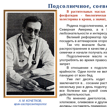
Подсолнечное, соево
В растительных маслах
фосфатидов - биологическ
холестерина в крови, а значи
Родина подсолнечника, и
Северная Америка, а в Р
любознательности и интересу
Великий реформатор при
посадить в аптекарском огоро
Так что вначале была
распространение в качестве 
семечки и начали получать из
Подсолнечное масло н
употреблять во время правос
запрет.
В отношении к подсолн
крайности. Одни почти не вкл
панацею от всех бед.
Уже лет десять ходит 
заключается в... сосании рас
нескольку раз в день подолгу
все болезни как рукой сни
действительностью.
По мнению диетологов, 
А. М. КОЧЕТКОВ,
хлопковое, оливковое и друг
врач-гастроэнтеролог
должны составлять примерно 