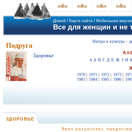
Домой
/
Карта сайта
/
Мобильная верси
Все для женщин и не т
Натура и культура – д
Подруга
Ал
Здоровье
А
Б
В
Г
Д
Е
Ж
З
И
1970
|
1971
|
1972
|
1973
|
197
1983
|
1984
|
1985
|
1986
|
198
ЗДОРОВЬЕ
Врач разъясняет, предостер