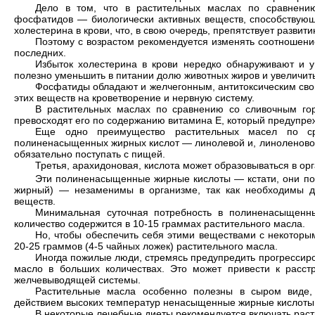
Дело в том, что в растительных маслах по сравнени
фосфатидов — биологически активных веществ, способствую
холестерина в крови, что, в свою очередь, препятствует развит
Поэтому с возрастом рекомендуется изменять соотношени
последних.
Избыток холестерина в крови нередко обнаруживают и у
полезно уменьшить в питании долю животных жиров и увеличит
Фосфатиды обладают и желчегонным, антитоксическим сво
этих веществ на кроветворение и нервную систему.
В растительных маслах по сравнению со сливочным гор
превосходят его по содержанию витамина Е, который предупр
Еще одно преимущество растительных масел по с
полиненасыщенных жирных кислот — линолевой и, линоленовой
обязательно поступать с пищей.
Третья, арахидоновая, кислота может образовываться в ор
Эти полиненасыщенные жирные кислоты — кстати, они пол
жирный) — незаменимы в организме, так как необходимы д
веществ.
Минимальная суточная потребность в полиненасыщенн
количество содержится в 10-15 граммах растительного масла.
Но, чтобы обеспечить себя этими веществами с некоторы
20-25 граммов (4-5 чайных ложек) растительного масла.
Иногда пожилые люди, стремясь предупредить прогрессиро
масло в больших количествах. Это может привести к расст
желчевыводящей системы.
Растительные масла особенно полезны в сыром виде, д
действием высоких температур ненасыщенные жирные кислоты 
В некоторые лечебные диеты рекомендуется включать раст