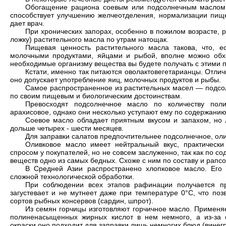
Обогащение рациона соевым или подсолнечным маслом 
способствует улучшению желчеотделения, нормализации пищ
дает врач.
При хронических запорах, особенно в пожилом возрасте, 
ложку) растительного масла по утрам натощак.
Пищевая ценность растительного масла такова, что, 
молочными продуктами, яйцами и рыбой, вполне можно обхо
необходимые организму вещества вы будете получать с этими 
Кстати, именно так питаются оволактовегетарианцы. Отличие
оно допускает употребление яиц, молочных продуктов и рыбы.
Самое распространенное из растительных масел — подсо
по своим пищевым и биологическим достоинствам.
Превосходят подсолнечное масло по количеству по
арахисовое, однако они несколько уступают ему по содержани
Соевое масло обладает приятным вкусом и запахом, но л
дольше четырех - шести месяцев.
Для заправки салатов предпочтительнее подсолнечное, оли
Оливковое масло имеет нейтральный вкус, практически
спросом у покупателей, но не совсем заслуженно, так как по с
веществ одно из самых бедных. Схоже с ним по составу и рапс
В Средней Азии распространено хлопковое масло. Его 
сложной технологической обработки.
При соблюдении всех этапов рафинации получается про
загустевает и не мутнеет даже при температуре 0°С, что поз
сортов рыбных консервов (сардин, шпрот).
Из семян горчицы изготовляют горчичное масло. Применя
полиненасыщенных жирных кислот в нем немного, а из-за с
окраски оно подходит для заправки лишь немногих блюд (винегре