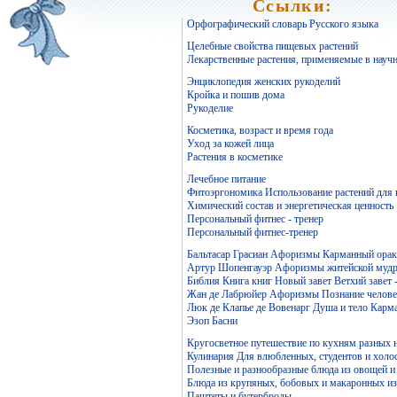
Ссылки:
Орфографический словарь Русского языка
Целебные свойства пищевых растений
Лекарственные растения, применяемые в науч
Энциклопедия женских рукоделий
Кройка и пошив дома
Рукоделие
Косметика, возраст и время года
Уход за кожей лица
Растения в косметике
Лечебное питание
Фитоэргономика Использование растений для
Химический состав и энергетическая ценность
Персональный фитнес - тренер
Персональный фитнес-тренер
Бальтасар Грасиан Афоризмы Карманный ораку
Артур Шопенгауэр Афоризмы житейской мудр
Библия Книга книг Новый завет Ветхий завет 
Жан де Лабрюйер Афоризмы Познание челове
Люк де Клапье де Вовенарг Душа и тело Карм
Эзоп Басни
Кругосветное путешествие по кухням разных 
Кулинария Для влюбленных, студентов и холо
Полезные и разнообразные блюда из овощей и
Блюда из крупяных, бобовых и макаронных и
Паштеты и бутерброды