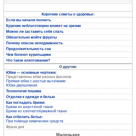
Короткие советы о здоровье:
Если вы начали полнеть
Курение неблаготворно влияет на зрение
Полная энциклопедия женских рукоделий
Можно ли заставить себя спать
Обязательно мойте фрукты
Почему опасна неподвижность
Продолжительность сна
Чем болеют курильщики
Что такое клептомания?
О другом:
Юбки — основные чертежи:
Представлены юбки разных фасонов
Прямая юбка с шестью вытачками
Юбка двухшовная
Технология пошива
Отделки к одежде и белью
Кройка и пошив дома
Как погладить брюки:
Брюки из шерстяной ткани
Брюки из хлопчатобумажной ткани
Как отбелить белье:
При помощи химических средств
Фраза дня
Маленькие