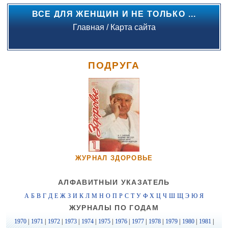
ВСЕ ДЛЯ ЖЕНЩИН И НЕ ТОЛЬКО ...
Главная
/
Карта сайта
ПОДРУГА
ЖУРНАЛ ЗДОРОВЬЕ
АЛФАВИТНЫЙ УКАЗАТЕЛЬ
А
Б
В
Г
Д
Е
Ж
З
И
К
Л
М
Н
О
П
Р
С
Т
У
Ф
Х
Ц
Ч
Ш
Щ
Э
Ю
Я
ЖУРНАЛЫ ПО ГОДАМ
1970
|
1971
|
1972
|
1973
|
1974
|
1975
|
1976
|
1977
|
1978
|
1979
|
1980
|
1981
|