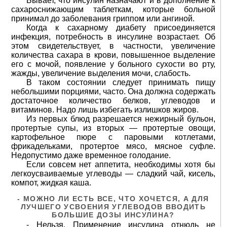
Бывает, что инсулин назначают и в дополнение к
сахароснижающим таблеткам, которые больной
принимал до заболевания гриппом или ангиной.
Когда к сахарному диабету присоединяется
инфекция, потребность в инсулине возрастает. Об
этом свидетельствует, в частности, увеличение
количества сахара в крови, повышенное выделение
его с мочой, появление у больного сухости во рту,
жажды, увеличение выделения мочи, слабость.
В таком состоянии следует принимать пищу
небольшими порциями, часто. Она должна содержать
достаточное количество белков, углеводов и
витаминов. Надо лишь избегать излишков жиров.
Из первых блюд разрешается нежирный бульон,
протертые супы, из вторых — протертые овощи,
картофельное пюре с паровыми котлетами,
фрикадельками, протертое мясо, мясное суфле.
Недопустимо даже временное голодание.
Если совсем нет аппетита, необходимы хотя бы
легкоусваиваемые углеводы — сладкий чай, кисель,
компот, жидкая каша.
- МОЖНО ЛИ ЕСТЬ ВСЕ, ЧТО ХОЧЕТСЯ, А ДЛЯ
ЛУЧШЕГО УСВОЕНИЯ УГЛЕВОДОВ ВВОДИТЬ
БОЛЬШИЕ ДОЗЫ ИНСУЛИНА?
- Нельзя. Применение инсулина отнюдь не