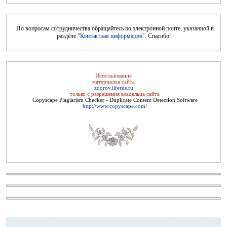
По вопросам сотрудничества обращайтесь по электронной почте, указанной в
разделе
"Контактная информация"
. Спасибо.
Архив журнала "Твоё здоровье"
Использование
материалов сайта
zdorov.liferus.ru
только с разрешения владельца сайта
Copyscape Plagiarism Checker - Duplicate Content Detection Software
http://www.copyscape.com/
Целебные свойства пищевых растений