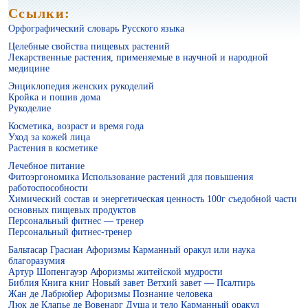
Ссылки:
Орфографический словарь Русского языка
Целебные свойства пищевых растений
Лекарственные растения, применяемые в научной и народной
медицине
Энциклопедия женских рукоделий
Цветущая косметика
Кройка и пошив дома
Рукоделие
Косметика, возраст и время года
Уход за кожей лица
Растения в косметике
Лечебное питание
Фитоэргономика Использование растений для повышения
работоспособности
Химический состав и энергетическая ценность 100г съедобной части
основных пищевых продуктов
Персональный фитнес — тренер
Персональный фитнес-тренер
Косметика, возраст и время года
Бальтасар Грасиан Афоризмы Карманный оракул или наука
благоразумия
Артур Шопенгауэр Афоризмы житейской мудрости
Библия Книга книг Новый завет Ветхий завет — Псалтирь
Жан де Лабрюйер Афоризмы Познание человека
Люк де Клапье де Вовенарг Душа и тело Карманный оракул