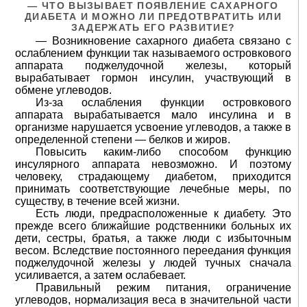
— ЧТО ВЫЗЫВАЕТ ПОЯВЛЕНИЕ САХАРНОГО
ДИАБЕТА И МОЖНО ЛИ ПРЕДОТВРАТИТЬ ИЛИ
ЗАДЕРЖАТЬ ЕГО РАЗВИТИЕ?
— Возникновение сахарного диабета связано с
ослаблением функции так называемого островкового
аппарата поджелудочной железы, который
вырабатывает гормон инсулин, участвующий в
обмене углеводов.
Из-за ослабления функции островкового
аппарата вырабатывается мало инсулина и в
организме нарушается усвоение углеводов, а также в
определенной степени — белков и жиров.
Повысить каким-либо способом функцию
инсулярного аппарата невозможно. И поэтому
человеку, страдающему диабетом, приходится
принимать соответствующие лечебные меры, по
существу, в течение всей жизни.
Есть люди, предрасположенные к диабету. Это
прежде всего ближайшие родственники больных их
дети, сестры, братья, а также люди с избыточным
весом. Вследствие постоянного переедания функция
поджелудочной железы у людей тучных сначала
усиливается, а затем ослабевает.
Правильный режим питания, ограничение
углеводов, нормализация веса в значительной части