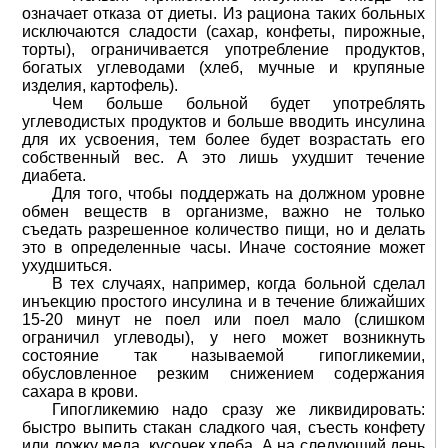
означает отказа от диеты. Из рациона таких больных
исключаются сладости (сахар, конфеты, пирожные,
торты), ограничивается употребление продуктов,
богатых углеводами (хлеб, мучные и крупяные
изделия, картофель).
Чем больше больной будет употреблять
углеводистых продуктов и больше вводить инсулина
для их усвоения, тем более будет возрастать его
собственный вес. А это лишь ухудшит течение
диабета.
Для того, чтобы поддержать на должном уровне
обмен веществ в организме, важно не только
съедать разрешенное количество пищи, но и делать
это в определенные часы. Иначе состояние может
ухудшиться.
В тех случаях, например, когда больной сделал
инъекцию простого инсулина и в течение ближайших
15-20 минут не поел или поел мало (слишком
ограничил углеводы), у него может возникнуть
состояние так называемой гипогликемии,
обусловленное резким снижением содержания
сахара в крови.
Гипогликемию надо сразу же ликвидировать:
быстро выпить стакан сладкого чая, съесть конфету
или ложку меда, кусочек хлеба. А на следующий день