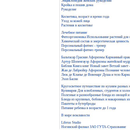
Энциклопедия женских рукоделий
Кройка и пошив дома
Рукоделие
Косметика, возраст и время года
Уход за кожей лица
Растения в косметике
Лечебное питание
Фитоэргономика Использование растений для
Химический состав и энергетическая ценность
Персональный фитнес - тренер
Персональный фитнес-тренер
Бальтасар Грасиан Афоризмы Карманный ораку
Артур Шопенгауэр Афоризмы житейской мудр
Библия Книга книг Новый завет Ветхий завет 
Жан де Лабрюйер Афоризмы Познание челове
Люк де Клапье де Вовенарг Душа и тело Карм
Эзоп Басни
Кругосветное путешествие по кухням разных 
Кулинария Для влюбленных, студентов и холо
Полезные и разнообразные блюда из овощей и
Блюда из крупяных, бобовых и макаронных и
Паштеты и бутерброды
Питание ребенка в возрасте до 1 года
В мире вежливости
Liferus Studio
Ногинский филиал ЗАО ГУТА-Страхование