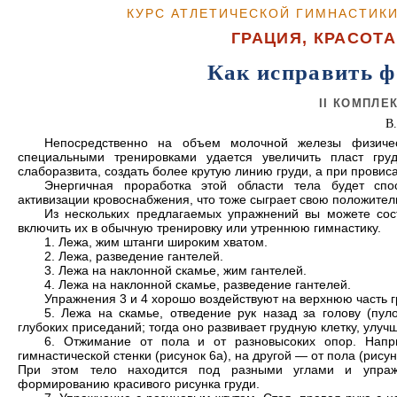
КУРС АТЛЕТИЧЕСКОЙ ГИМНАСТИК
ГРАЦИЯ, КРАСОТА
Как исправить ф
II КОМПЛЕ
В
Непосредственно на объем молочной железы физичес
специальными тренировками удается увеличить пласт гр
слаборазвита, создать более крутую линию груди, а при провиса
Энергичная проработка этой области тела будет сп
активизации кровоснабжения, что тоже сыграет свою положител
Из нескольких предлагаемых упражнений вы можете сос
включить их в обычную тренировку или утреннюю гимнастику.
1. Лежа, жим штанги широким хватом.
2. Лежа, разведение гантелей.
3. Лежа на наклонной скамье, жим гантелей.
4. Лежа на наклонной скамье, разведение гантелей.
Упражнения 3 и 4 хорошо воздействуют на верхнюю часть г
5. Лежа на скамье, отведение рук назад за голову (пул
глубоких приседаний; тогда оно развивает грудную клетку, улучш
6. Отжимание от пола и от разновысоких опор. Напр
гимнастической стенки (рисунок 6а), на другой — от пола (рисун
При этом тело находится под разными углами и упражн
формированию красивого рисунка груди.