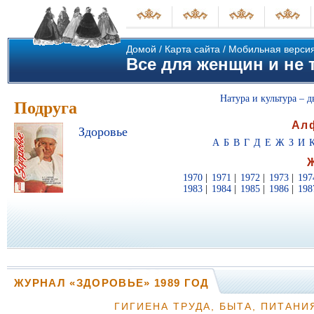
Домой
/
Карта сайта
/
Мобильная верси
Все для женщин и не т
Натура и культура – д
Подруга
Ал
Здоровье
А
Б
В
Г
Д
Е
Ж
З
И
1970
|
1971
|
1972
|
1973
|
197
1983
|
1984
|
1985
|
1986
|
198
ЖУРНАЛ «ЗДОРОВЬЕ» 1989 ГОД
ГИГИЕНА ТРУДА, БЫТА, ПИТАНИ