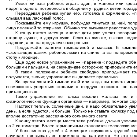
Умеет ли ваш ребенок играть один, в манеже или крова
надолго одного: потребность в общении у грудных детей горазд
Переодевая ребенка купая его, готовясь к кормлению, «п
слышал ваш ласковый голос.
Показывайте ему игрушку, побуждая тянуться за ней, попр
лицо пеленкой то открывая. Обычно это вызывает радостное уд
К концу пятого месяца многие дети уже умеют поворачи
сторону лучше, в другую хуже. Лежа на животе, высоко подн
ладошки, а не на предплечья как раньше.
Продолжайте занятия гимнастикой и массаж. В компле
«скользящие шаги»: ребенок лежит на спине, а вы попеременн
стопу к ягодице.
Еще одно новое упражнение — «парение»: подведите обе л
большими пальцами, на секунду-две осторожно приподымите ег
В таком положении ребенок свободно приподымает гол
получается, значит, упражнение вы делаете правильно.
Во время занятий гимнастикой или когда вы просто игра
возможность упереться стопами о твердую плоскость: он нач
пританцовывая.
Такое упражнение не только веселит малыша, но и п
физиологические функции организма — например, помогая спр
Настают теплые, солнечные дни, и надо обязательно увел
день, а если удастся, и больше. Только не ставьте коляску по
вполне достаточно рассеянного солнечного света.
К концу пятого месяца масса тела ребенка должна увелич
на 2 сантиметра. Более гармоничным становится телосложение
У большинства детей к 4 месяцам окружность грудной кл
начинает превышать ее примерно на сантиметр. Но эти соот