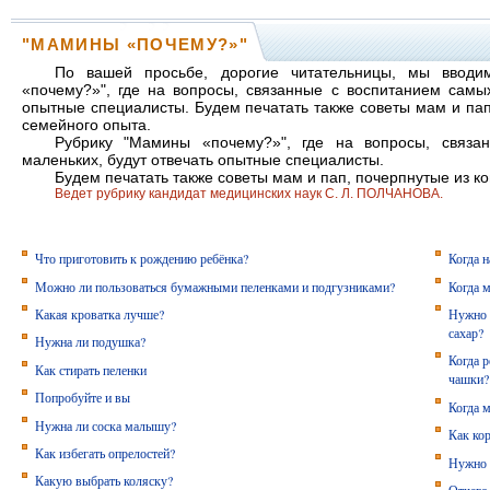
"МАМИНЫ «ПОЧЕМУ?»"
По вашей просьбе, дорогие читательницы, мы ввод
«почему?»", где на вопросы, связанные с воспитанием самых
опытные специалисты. Будем печатать также советы мам и пап
семейного опыта.
Рубрику "Мамины «почему?»", где на вопросы, связа
маленьких, будут отвечать опытные специалисты.
Будем печатать также советы мам и пап, почерпнутые из к
Ведет рубрику кандидат медицинских наук С. Л. ПОЛЧАНОВА.
Что приготовить к рождению ребёнка?
Когда 
Можно ли пользоваться бумажными пеленками и подгузниками?
Когда 
Какая кроватка лучше?
Нужно 
сахар?
Нужна ли подушка?
Когда р
Как стирать пеленки
чашки?
Попробуйте и вы
Когда 
Нужна ли соска малышу?
Как ко
Как избегать опрелостей?
Нужно 
Какую выбрать коляску?
Отчего 