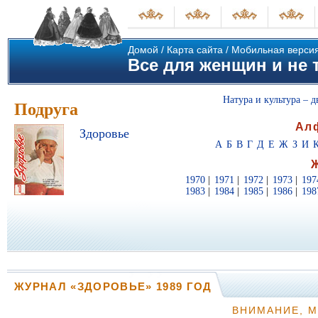
Домой
/
Карта сайта
/
Мобильная верси
Все для женщин и не т
Натура и культура – д
Подруга
Ал
Здоровье
А
Б
В
Г
Д
Е
Ж
З
И
1970
|
1971
|
1972
|
1973
|
197
1983
|
1984
|
1985
|
1986
|
198
ЖУРНАЛ «ЗДОРОВЬЕ» 1989 ГОД
ВНИМАНИЕ, 