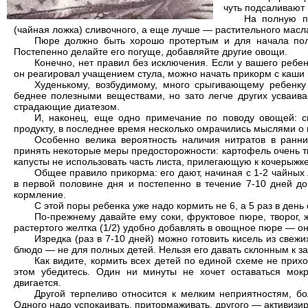
чуть подсаливают 
На полную п
(чайная ложка) сливочного, а еще лучше — растительного масл
Пюре должно быть хорошо протертым и для начала полу
Постепенно делайте его погуще, добавляйте другие овощи.
Конечно, нет правил без исключения. Если у вашего ребе
он реагировал учащением стула, можно начать прикорм с каши 
Худенькому, возбудимому, много срыгивающему ребенку
беднее полезными веществами, но зато легче других усваива
страдающие диатезом.
И, наконец, еще одно примечание по поводу овощей: с
продукту, в последнее время несколько омрачились мыслями о 
Особенно велика вероятность наличия нитратов в ранн
принять некоторые меры предосторожности: картофель очень тща
капусты не использовать часть листа, прилегающую к кочерыжк
Общее правило прикорма: его дают, начиная с 1-2 чайных
в первой половине дня и постепенно в течение 7-10 дней д
кормление.
С этой поры ребенка уже надо кормить не 6, а 5 раз в день
По-прежнему давайте ему соки, фруктовое пюре, творог,
растертого желтка (1/2) удобно добавлять в овощное пюре — он
Изредка (раз в 7-10 дней) можно готовить кисель из свежи
блюдо — не для полных детей. Нельзя его давать склонным к 
Как видите, кормить всех детей по единой схеме не прихо
этом убедитесь. Один ни минуты не хочет оставаться мокры
двигается.
Другой терпеливо относится к мелким неприятностям, бо
Одного надо успокаивать, притормаживать, другого — активизир