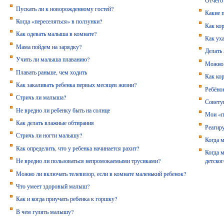
Пускать ли к новорожденному гостей?
Какие 
Когда «переселяться» в ползунки?
Как кор
Как одевать малыша в комнате?
Как уха
Мама пойдем на зарядку?
Делать
Учить ли малыша плаванию?
Можно 
Плавать раньше, чем ходить
Как ко
Как закаливать ребенка первых месяцев жизни?
Ребёнок
Стричь ли малыша?
Совету
Не вредно ли ребенку быть на солнце
Мои «п
Как делать влажные обтирания
Реагир
Стричь ли ногти малышу?
Когда 
Как определить, что у ребенка начинается рахит?
Когда м
Не вредно ли пользоваться непромокаемыми трусиками?
детског
Можно ли включать телевизор, если в комнате маленький ребенок?
Что умеет здоровый малыш?
Как и когда приучать ребенка к горшку?
В чем гулять малышу?