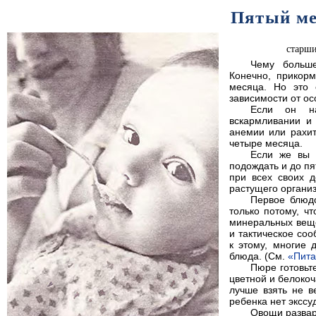
Пятый ме
старш
Чему больш
Конечно, прикор
месяца. Но это 
зависимости от ос
Если он на
вскармливании и
анемии или рахит
четыре месяца.
Если же вы 
подождать и до пя
при всех своих д
растущего органи
Первое блюд
только потому, ч
минеральных веще
и тактическое соо
к этому, многие 
блюда. (См.
«Пита
Пюре готовьт
цветной и белокоч
лучше взять не в
ребенка нет экссуд
Овощи развар