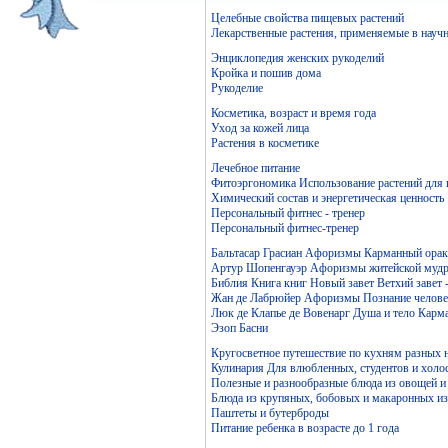
Целебные свойства пищевых растений
Лекарственные растения, применяемые в науч
Энциклопедия женских рукоделий
Кройка и пошив дома
Рукоделие
Косметика, возраст и время года
Уход за кожей лица
Растения в косметике
Лечебное питание
Фитоэргономика Использование растений для
Химический состав и энергетическая ценность
Персональный фитнес - тренер
Персональный фитнес-тренер
Бальтасар Грасиан Афоризмы Карманный ораку
Артур Шопенгауэр Афоризмы житейской мудр
Библия Книга книг Новый завет Ветхий завет 
Жан де Лабрюйер Афоризмы Познание челове
Люк де Клапье де Вовенарг Душа и тело Карм
Эзоп Басни
Кругосветное путешествие по кухням разных 
Кулинария Для влюбленных, студентов и холо
Полезные и разнообразные блюда из овощей и
Блюда из крупяных, бобовых и макаронных и
Паштеты и бутерброды
Питание ребенка в возрасте до 1 года