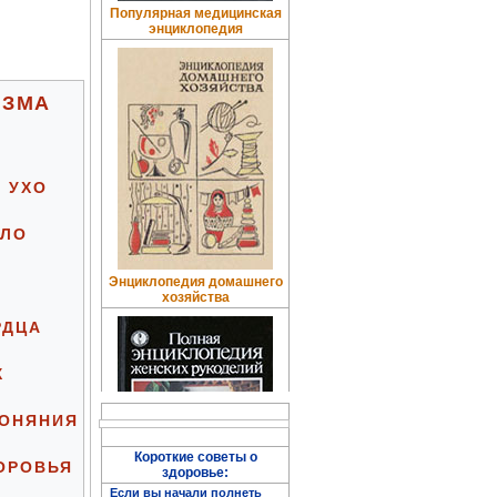
Популярная медицинская
энциклопедия
ИЗМА
 УХО
АЛО
Энциклопедия домашнего
хозяйства
РДЦА
Х
БОНЯНИЯ
Короткие советы о
ОРОВЬЯ
здоровье:
Если вы начали полнеть