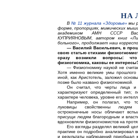
НА 
В
№ 11 журнала «Здоровье»
мы р
форме, пропорциях, мимических мышца
академиком АМН СССР Васил
КУПРИЯНОВЫМ, автором книг «Ли
больного», продолжает наш корресп
— Василий Васильевич, в про
свою статью стихами физиогномист
сразу возникли вопросы: ч
физиогномика, каковы ее интересы
— Физиогномику наукой не считаю
Хотя именно великие умы прошлого 
иной, как Аристотель, заложил основ
позже было названо физиогномикой.
Он считал, что черты лица и
характеризуют определенный тип; 
характере человека, уровне его интелл
Например, он полагал, что 
луковицы свойственны людям г
остроконечные носы обличают вспы
присущи людям благородным и власт
вдохновляли физиогномистов на протяж
Его взгляды разделял великий це
практике он подробно анализировал 
и результаты наблюдений приобщал к