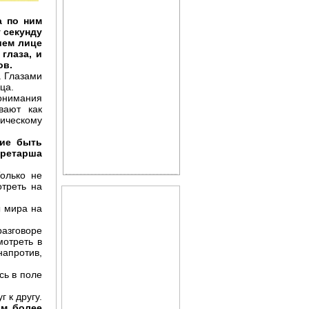
а по ним
 секунду
ашем лице
глаза, и
ов.
. Глазами
ца.
онимания
вают как
Уход за кожей лица
ическому
ние быть
ретарша
олько не
отреть на
ы мира на
разговоре
мотреть в
напротив,
Справочник по лечебному
сь в поле
питанию
 к другу.
ам более