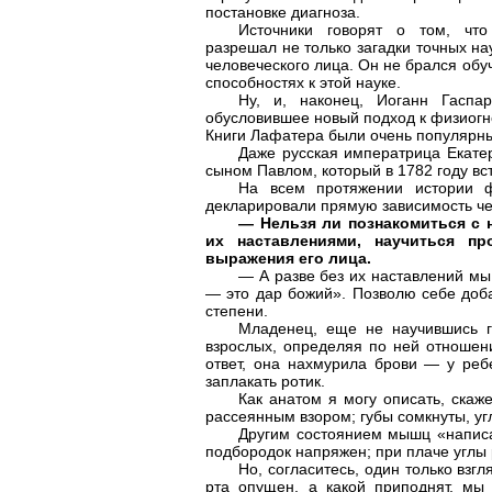
постановке диагноза.
Источники говорят о том, чт
разрешал не только загадки точных на
человеческого лица. Он не брался обуч
способностях к этой науке.
Ну, и, наконец, Иоганн Гаспа
обусловившее новый подход к физиогн
Книги Лафатера были очень популярны
Даже русская императрица Екате
сыном Павлом, который в 1782 году вс
На всем протяжении истории ф
декларировали прямую зависимость чер
— Нельзя ли познакомиться с 
их наставлениями, научиться п
выражения его лица.
— А разве без их наставлений мы
— это дар божий». Позволю себе доба
степени.
Младенец, еще не научившись г
взрослых, определяя по ней отношени
ответ, она нахмурила брови — у реб
заплакать ротик.
Как анатом я могу описать, скаж
рассеянным взором; губы сомкнуты, у
Другим состоянием мышц «написа
подбородок напряжен; при плаче углы
Но, согласитесь, один только взг
рта опущен, а какой приподнят, мы