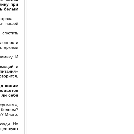
мину при
шь белым
 страха —
еся нашей
сгустить
сленности
и, яркими
Фитоэргономика
мимику. И
эмоций и
спитания»
оворится,
од своим
зовьется
 ли себя
 «рычим»,
е болеем?
ы? Много,
озади. Но
Зеленая аптека Кузбасса
ществуют