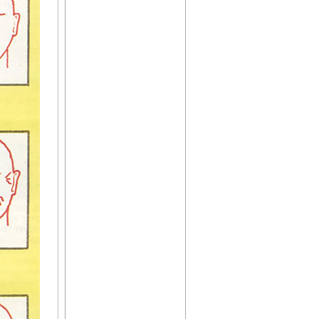
Архив журнала "Твоё
здоровье"
Целебные свойства
пищевых растений