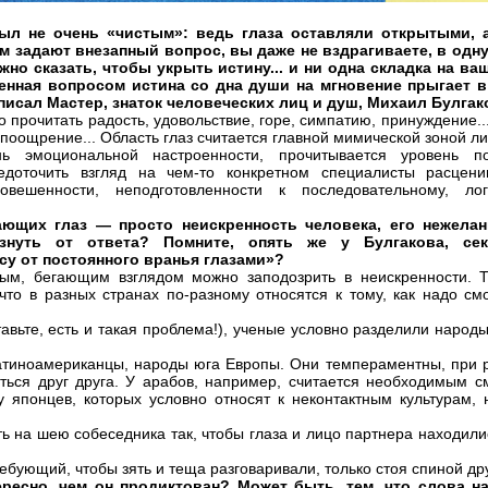
ыл не очень «чистым»: ведь глаза оставляли открытыми, 
м задают внезапный вопрос, вы даже не вздрагиваете, в одну
жно сказать, чтобы укрыть истину... и ни одна складка на в
енная вопросом истина со дна души на мгновение прыгает в 
к писал Мастер, знаток человеческих лиц и душ, Михаил Булгак
 прочитать радость, удовольствие, горе, симпатию, принуждение..
 поощрение... Область глаз считается главной мимической зоной ли
ь эмоциональной настроенности, прочитывается уровень п
едоточить взгляд на чем-то конкретном специалисты расцени
овешенности, неподготовленности к последовательному, лог
ющих глаз — просто неискренность человека, его нежела
ьзнуть от ответа? Помните, опять же у Булгакова, сек
у от постоянного вранья глазами»?
вым, бегающим взглядом можно заподозрить в неискренности. Т
что в разных странах по-разному относятся к тому, как надо см
авьте, есть и такая проблема!), ученые условно разделили народ
латиноамериканцы, народы юга Европы. Они темпераментны, при 
уться друг друга. У арабов, например, считается необходимым с
 у японцев, которых условно относят к неконтактным культурам, 
ь на шею собеседника так, чтобы глаза и лицо партнера находили
бующий, чтобы зять и теща разговаривали, только стоя спиной друг
есно, чем он продиктован? Может быть, тем, что слова н