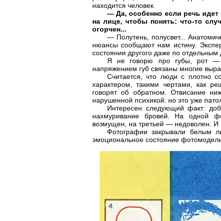
находится человек.
— Да, особенно если речь идет 
на лице, чтобы понять: что-то слу
огорчен...
— Полутень, полусвет... Анатоми
нюансы сообщают нам истину. Экспер
состоянии другого даже по отдельным 
Я не говорю про губы, рот — 
напряжением губ связаны многие выраж
Считается, что люди с плотно с
характером, такими чертами, как ре
говорят об обратном. Отвисание ни
нарушенной психикой: но это уже пато
Интересен следующий факт: доб
нахмуривание бровей. На одной фо
возмущен, на третьей — недоволен. И 
Фотографии закрывали белым ли
эмоциональное состояние фотомодели.