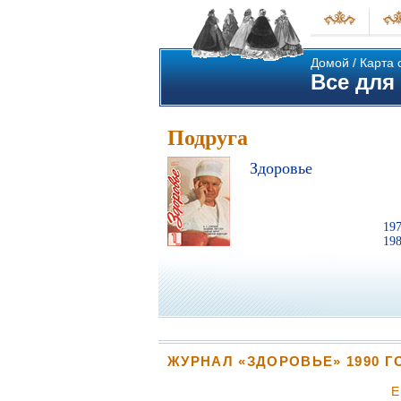
Домой
/
Карта 
Все для 
Подруга
Здоровье
19
19
ЖУРНАЛ «ЗДОРОВЬЕ» 1990 Г
Е