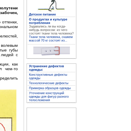
полутени
забочен,
Детское питание
О продуктах и культуре
Устранение дефектов
 оттенки,
потребления
одежды
иональном
Задавались ли вы когда-
нибудь вопросом: из чего
состоят ткани тела человека?
елюстей,
Ткани тела человека, скажем
массой 70 кг состоят из...
 волевым
утые губы
 людей с
ции, как
Устранение дефектов
л чем-то
одежды:
Конструктивные дефекты
ределить
одежды
Технологические дефекты
Примерка образцов одежды
Архив журнала
Уточнение конструкций
"Здоровье"
одежды для фигур разного
телосложения