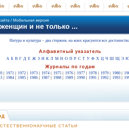
сайта
/
Мобильная версия
женщин и не только ...
Натура и культура – два стержня, на коих красуются все достоинства
Алфавитный указатель
А
Б
В
Г
Д
Е
Ж
З
И
К
Л
М
Н
О
П
Р
С
Т
У
Ф
Х
Ц
Ч
Ш
Щ
Э
Журналы по годам
70
|
1971
|
1972
|
1973
|
1974
|
1975
|
1976
|
1977
|
1978
|
1979
|
1980
|
19
83
|
1984
|
1985
|
1986
|
1987
|
1988
|
1989
|
1990
|
1991
|
1992
|
1993
|
19
ОД
СТЕСТВЕННОНАУЧНЫЕ СТАТЬИ