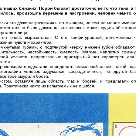
о наших близких. Порой бывает достаточно не то что тени, а 
чилось, произошла перемена в настроении, человек чем-то о
чески это даже не разложишь по мышцам, но тем не менее именно
иментально было доказано, что человек может судить об эмоц
деталям лица.
он очень выразителен. С его конфигурацией, положением ч
ения чувств и характера.
омкнутыми губами, с подтянутой кверху нижней губой обладают
шительность, настойчивость, смелость. Мягкие, неплотно сомкн
жней челюсти, непроизвольно приоткрытый рот характерен для
логия.
ровольцам предлагали определить смысловой аспект такой реак
тографии человек задумался, сосредоточился, на другой бы
все трое хмурили брови.
стом, оставляя лишь область глаз и бровей, и предлагали оп
 Практически никто из испытуемых не ошибся.