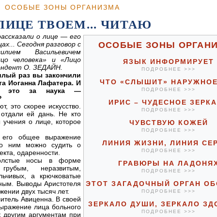
ОСОБЫЕ ЗОНЫ ОРГАНИЗМА
ЛИЦЕ ТВОЕМ... ЧИТАЮ
ассказали о лице — его
х... Сегодня разговор с
ОСОБЫЕ ЗОНЫ ОРГАН
ием Васильевичем
цо человека» и «Лицо
ЯЗЫК ИНФОРМИРУЕТ
ондент О. ЗЕДАЙН.
ПОДРОБНЕЕ >>>
шлый раз вы закончили
ЧТО «СЛЫШИТ» НАРУЖНОЕ
а Иоганна Лафатера. И
то это за наука —
ПОДРОБНЕЕ >>>
?
ИРИС – ЧУДЕСНОЕ ЗЕРК
т, это скорее искусство.
ПОДРОБНЕЕ >>>
отдали ей дань. Не кто
ы учения о лице, которое
ЧУВСТВУЮ КОЖЕЙ
ПОДРОБНЕЕ >>>
 его общее выражение
ЛИНИЯ ЖИЗНИ, ЛИНИЯ СЕ
по ним можно судить о
ПОДРОБНЕЕ >>>
екта, одаренности.
толстые носы в форме
ГРАВЮРЫ НА ЛАДОНЯ
рубым, неразвитым,
ПОДРОБНЕЕ >>>
льчивых, а крючковатые
ным. Выводы Аристотеля
ЭТОТ ЗАГАДОЧНЫЙ ОРГАН О
ении двух тысяч лет.
ПОДРОБНЕЕ >>>
литель Авиценна. В своей
ЗЕРКАЛО ДУШИ, ЗЕРКАЛО ЗД
выражение лица больного
ПОДРОБНЕЕ >>>
 другим аргументам при