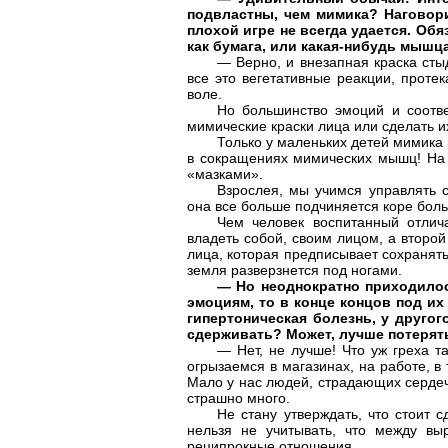
подвластны, чем мимика? Наговор
плохой игре не всегда удается. Об
как бумага, или какая-нибудь мышца
— Верно, и внезапная краска сты
все это вегетативные реакции, прот
воле.
Но большинство эмоций и соотв
мимические краски лица или сделать и
Только у маленьких детей мимика
в сокращениях мимических мышц! На 
«мазками».
Взрослея, мы учимся управлять 
она все больше подчиняется коре бол
Чем человек воспитанный отлич
владеть собой, своим лицом, а второй
лица, которая предписывает сохранять
земля разверзнется под ногами.
— Но неоднократно приходилос
эмоциям, то в конце концов под и
гипертоническая болезнь, у другог
сдерживать? Может, лучше потерят
— Нет, не лучше! Что уж греха т
огрызаемся в магазинах, на работе, в
Мало у нас людей, страдающих серде
страшно много.
Не стану утверждать, что стоит 
нельзя не учитывать, что между в
реципрокные отношения.