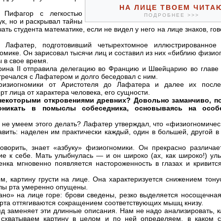
НА ЛИЦЕ ТВОЕМ ЧИТА
о Пифагор с легкостью
ПОДРОБНЕЕ >>>
ук, но и раскрывал тайны
ать студента математике, если не видел у него на лице знаков, го
р Лафатер, подготовивший четырехтомное иллюстрированное 
омике. Он зарисовал тысячи лиц и составил из них «библию физио
 в свое время.
рина II отправила делегацию во Францию и Швейцарию во главе
тречался с Лафатером и долго беседовал с ним.
изиогномики от Аристотеля до Лафатера и далее их после
т лица от характера человека, его сущности.
некоторыми откровениями древних? Довольно заманчиво, п
роникать в помыслы собеседника, основываясь на особе
 не умеем этого делать? Лафатер утверждал, что «физиогномичес
вить: наделен им практически каждый, один в большей, другой 
оворить, знает «азбуку» физиогномики. Он прекрасно различае
е к себе. Мать улыбнулась — и он широко (ах, как широко!) ул
енка мгновенно появляется настороженность в глазах и кривитс
ем, картину грусти на лице. Она характеризуется снижением тон
глы рта умеренно опущены.
но» на лице горе: брови сведены, резко выделяется носощечная
 рта оттягиваются сокращением соответствующих мышц книзу.
ляд заменяет эти длинные описания. Нам не надо анализировать, к
 схватываем картину в целом и по ней определяем, в каком с