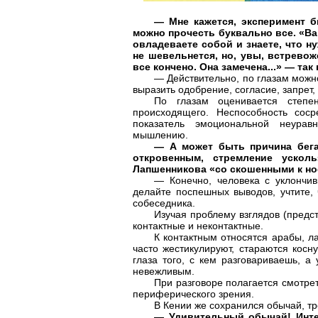
— Мне кажется, эксперимент б
можно прочесть буквально все. «Ва
овладеваете собой и знаете, что ну
не шевельнется, но, увы, встревож
все кончено. Она замечена...» — та
— Действительно, по глазам можно
выразить одобрение, согласие, запрет,
По глазам оценивается степен
происходящего. Неспособность соср
показатель эмоциональной неуравн
мышлению.
— А может быть причина бега
откровенным, стремление ускол
Лапшенникова «со скошенными к нос
— Конечно, человека с уклончи
делайте поспешных выводов, учтите, 
собеседника.
Изучая проблему взглядов (предст
контактные и неконтактные.
К контактным относятся арабы, 
часто жестикулируют, стараются косн
глаза того, с кем разговариваешь, а
невежливым.
При разговоре полагается смотрет
периферического зрения.
В Кении же сохранился обычай, тре
— Удивительный обычай! Интер