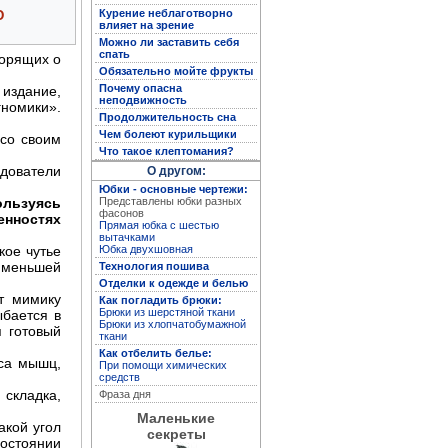
Курение неблаготворно
Ю
влияет на зрение
Можно ли заставить себя
Полная энциклопедия
спать
ворящих о
женских рукоделий
Обязательно мойте фрукты
Почему опасна
издание,
неподвижность
гномики».
Продолжительность сна
Чем болеют курильщики
 со своим
Что такое клептомания?
дователи
О другом:
Юбки - основные чертежи:
Представлены юбки разных
ользуясь
фасонов
нностях
Прямая юбка с шестью
вытачками
Юбка двухшовная
кое чутье
в меньшей
Технология пошива
Отделки к одежде и белью
Кройка и пошив дома
т мимику
Как погладить брюки:
Брюки из шерстяной ткани
ыбается в
Брюки из хлопчатобумажной
я готовый
ткани
Как отбелить белье:
уса мышц,
При помощи химических
средств
 складка,
Фраза дня
Маленькие
акой угол
секреты
остоянии