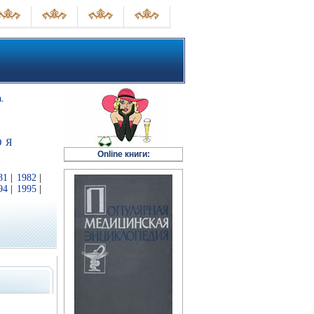
.
Ю
Я
Online книги:
81
|
1982
|
94
|
1995
|