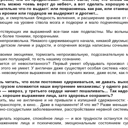
ить можно «семь верст до небес», а вот сделать хорошую 
язательно что-то выдаст: или покраснеешь как рак, или стане
 иронии или гордецов не выдержит и дрогнет...
да, и смертельная бледность волнения, и расширение зрачков от
екающие на уровне ствола мозга и подкорки и мало подчиняющи
етствующих им выражений все-таки нам подвластны. Мы вольны 
х более тонкими, прозрачными.
 непроизвольна. Никакого сдерживающего начала, никакой двусмы
детском личике и радости, и огорчения всегда написаны сочным
своими эмоциями, тормозить непроизвольную, подсознательную 
ьших полушарий, то есть нашему сознанию.
ается от невоспитанного? Первый умеет обуздывать произвол 
 этого не умеет. У англичан даже существует особая система «во
 невозмутимое выражение во всех случаях жизни, даже если, как г
ь читать, что если постоянно сдерживаться, не давать вых
х грузом сломаются наши внутренние механизмы: у одного ра
о — невроз, у третьего сердце начнет пошаливать... Так надо
ь хорошее выражение лица, зато здоровье сохранить?
аить, мы не англичане и не привыкли к излишней сдержанности:
 транспорте, в кино... Даже в парламенте! И что же? Разве меньш
чно-сосудистыми заболеваниями, расстройствами нервной систем
сделать хорошее, спокойное лицо — и все трудности останутся п
ыражением лица и психическим, эмоциональным состоянием су