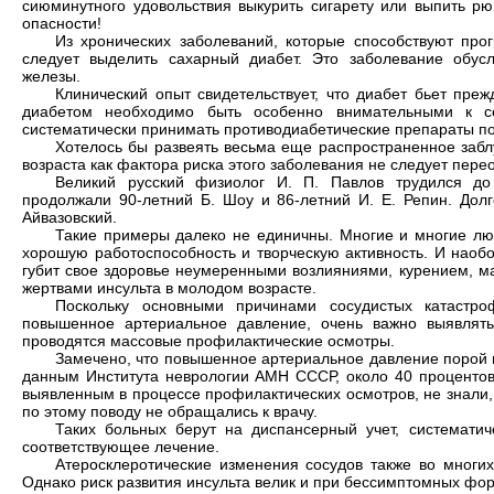
сиюминутного удовольствия выкурить сигарету или выпить рю
опасности!
Из хронических заболеваний, которые способствуют прог
следует выделить сахарный диабет. Это заболевание обус
железы.
Клинический опыт свидетельствует, что диабет бьет пре
диабетом необходимо быть особенно внимательными к се
систематически принимать противодиабетические препараты п
Хотелось бы развеять весьма еще распространенное забл
возраста как фактора риска этого заболевания не следует пере
Великий русский физиолог И. П. Павлов трудился до 
продолжали 90-летний Б. Шоу и 86-летний И. Е. Репин. Долг
Айвазовский.
Такие примеры далеко не единичны. Многие и многие лю
хорошую работоспособность и творческую активность. И наоб
губит свое здоровье неумеренными возлияниями, курением, м
жертвами инсульта в молодом возрасте.
Поскольку основными причинами сосудистых катастр
повышенное артериальное давление, очень важно выявлять 
проводятся массовые профилактические осмотры.
Замечено, что повышенное артериальное давление порой 
данным Института неврологии АМН СССР, около 40 проценто
выявленным в процессе профилактических осмотров, не знали, 
по этому поводу не обращались к врачу.
Таких больных берут на диспансерный учет, системати
соответствующее лечение.
Атеросклеротические изменения сосудов также во многих
Однако риск развития инсульта велик и при бессимптомных фо