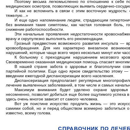
Поэтому весьма легкомысленно по отношению к себе пос
медицинских осмотров, позволяющих выявить сердечно-сосудис
И как не вспомнить в связи с этим восточную мудрость:
тяжелую...»
И еще одно напоминание людям, страдающим гипертониче
без внимания такие симптомы, как частая головная боль, г
снижение работоспособности.
Эти начальные проявления недостаточности кровоснабжен
врачу и скрупулезно выполнять его рекомендации.
Грозный предвестник возможного развития инсульта — в
кровообращения. Для них характерно внезапное возникнов
нарушений, которые чаще всего через несколько минут или час
К больному с преходящим нарушением мозгового кров
Своевременно оказанная медицинская помощь спасает многим 
В нашей стране забота о здоровье и благополучии сове
партийной политики. Еще одно яркое свидетельство этому —
введении ежегодной диспансеризации всего населения.
Диспансеризация предполагает регулярные многопрофил
лечение выявленных заболеваний, в том числе и самых начал
Максимум внимания будет уделено охране здоровья 
несомненно, позволит добиться еще более ощутимого успеха в
здесь очень многое зависит от самого человека.
Вот уж поистине искусство продлить жизнь — это искус
самими собой, но и перед обществом всемерно заботиться о 
известно, всему голова.
СПРАВОЧНИК ПО ЛЕЧЕ