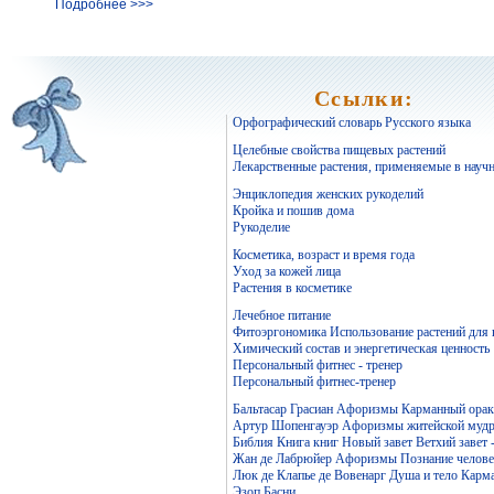
Подробнее >>>
Ссылки:
Орфографический словарь Русского языка
Целебные свойства пищевых растений
Лекарственные растения, применяемые в науч
Энциклопедия женских рукоделий
Кройка и пошив дома
Рукоделие
Косметика, возраст и время года
Уход за кожей лица
Растения в косметике
Лечебное питание
Фитоэргономика Использование растений для
Химический состав и энергетическая ценность
Персональный фитнес - тренер
Персональный фитнес-тренер
Бальтасар Грасиан Афоризмы Карманный ораку
Артур Шопенгауэр Афоризмы житейской мудр
Библия Книга книг Новый завет Ветхий завет 
Жан де Лабрюйер Афоризмы Познание челове
Люк де Клапье де Вовенарг Душа и тело Карм
Эзоп Басни