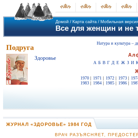
Домой
/
Карта сайта
/
Мобильная верси
Все для женщин и не т
Натура и культура – д
Подруга
Ал
Здоровье
А
Б
В
Г
Д
Е
Ж
З
И
1970
|
1971
|
1972
|
1973
|
197
1983
|
1984
|
1985
|
1986
|
198
ЖУРНАЛ «ЗДОРОВЬЕ» 1984 ГОД
ВРАЧ РАЗЪЯСНЯЕТ, ПРЕДОСТЕ