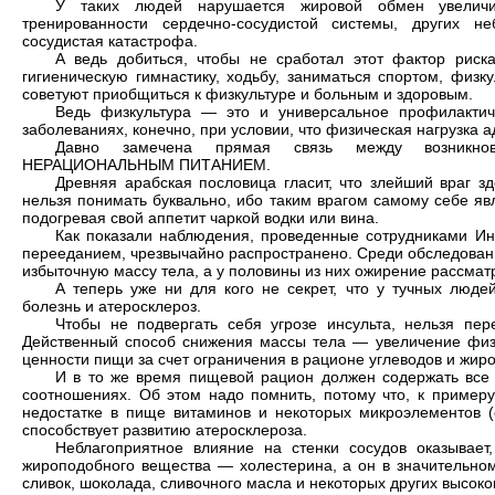
У таких людей нарушается жировой обмен увеличи
тренированности сердечно-сосудистой системы, других н
сосудистая катастрофа.
А ведь добиться, чтобы не сработал этот фактор риска
гигиеническую гимнастику, ходьбу, заниматься спортом, физк
советуют приобщиться к физкультуре и больным и здоровым.
Ведь физкультура — это и универсальное профилактич
заболеваниях, конечно, при условии, что физическая нагрузка а
Давно замечена прямая связь между возникнове
НЕРАЦИОНАЛЬНЫМ ПИТАНИЕМ.
Древняя арабская пословица гласит, что злейший враг з
нельзя понимать буквально, ибо таким врагом самому себе явл
подогревая свой аппетит чаркой водки или вина.
Как показали наблюдения, проведенные сотрудниками Ин
перееданием, чрезвычайно распространено. Среди обследованн
избыточную массу тела, а у половины из них ожирение рассматр
А теперь уже ни для кого не секрет, что у тучных люде
болезнь и атеросклероз.
Чтобы не подвергать себя угрозе инсульта, нельзя пер
Действенный способ снижения массы тела — увеличение физи
ценности пищи за счет ограничения в рационе углеводов и жиро
И в то же время пищевой рацион должен содержать все
соотношениях. Об этом надо помнить, потому что, к примеру
недостатке в пище витаминов и некоторых микроэлементов (
способствует развитию атеросклероза.
Неблагоприятное влияние на стенки сосудов оказывает
жироподобного вещества — холестерина, а он в значительном
сливок, шоколада, сливочного масла и некоторых других высок