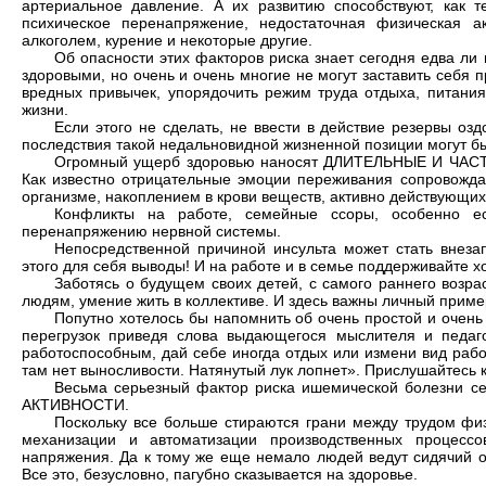
артериальное давление. А их развитию способствуют, как т
психическое перенапряжение, недостаточная физическая ак
алкоголем, курение и некоторые другие.
Об опасности этих факторов риска знает сегодня едва ли 
здоровыми, но очень и очень многие не могут заставить себя п
вредных привычек, упорядочить режим труда отдыха, питани
жизни.
Если этого не сделать, не ввести в действие резервы о
последствия такой недальновидной жизненной позиции могут 
Огромный ущерб здоровью наносят ДЛИТЕЛЬНЫЕ И Ч
Как известно отрицательные эмоции переживания сопровожд
организме, накоплением в крови веществ, активно действующих
Конфликты на работе, семейные ссоры, особенно ес
перенапряжению нервной системы.
Непосредственной причиной инсульта может стать внеза
этого для себя выводы! И на работе и в семье поддерживайте
Заботясь о будущем своих детей, с самого раннего возра
людям, умение жить в коллективе. И здесь важны личный приме
Попутно хотелось бы напомнить об очень простой и очен
перегрузок приведя слова выдающегося мыслителя и педаг
работоспособным, дай себе иногда отдых или измени вид рабо
там нет выносливости. Натянутый лук лопнет». Прислушайтесь к
Весьма серьезный фактор риска ишемической болезни
АКТИВНОСТИ.
Поскольку все больше стираются грани между трудом физ
механизации и автоматизации производственных процесс
напряжения. Да к тому же еще немало людей ведут сидячий о
Все это, безусловно, пагубно сказывается на здоровье.