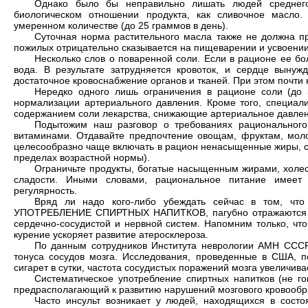
Однако было бы неправильно лишать людей среднего
биологическом отношении продукта, как сливочное масло
умеренном количестве (до 25 граммов в день).
Суточная норма растительного масла также не должна пр
пожилых отрицательно сказывается на пищеварении и усвоении
Несколько слов о поваренной соли. Если в рационе ее б
вода. В результате затрудняется кровоток, и сердце вынуж
достаточное кровоснабжение органов и тканей. При этом почт
Нередко одного лишь ограничения в рационе соли (до 
нормализации артериального давления. Кроме того, специал
содержанием соли лекарства, снижающие артериальное давлен
Подытожим наш разговор о требованиях рационального
витаминами. Отдавайте предпочтение овощам, фруктам, мол
целесообразно чаще включать в рацион ненасыщенные жиры, с
пределах возрастной нормы).
Ограничьте продукты, богатые насыщенным жирами, холес
сладости. Иными словами, рациональное питание имеет 
регулярность.
Вряд ли надо кого-либо убеждать сейчас в том, 
УПОТРЕБЛЕНИЕ СПИРТНЫХ НАПИТКОВ, пагубно отражаются на
сердечно-сосудистой и нервной систем. Напомним только, чт
курение ускоряет развитие атеросклероза.
По данным сотрудников Института неврологии АМН ССС
тонуса сосудов мозга. Исследования, проведенные в США, п
сигарет в сутки, частота сосудистых поражений мозга увеличив
Систематическое употребление спиртных напитков (не го
предрасполагающий к развитию нарушений мозгового кровооб
Часто инсульт возникает у людей, находящихся в состо