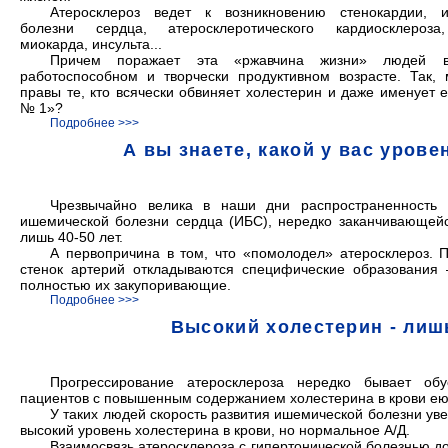
Атеросклероз ведет к возникновению стенокардии, 
болезни сердца, атеросклеротического кардиосклероза
миокарда, инсульта...
Причем поражает эта «ржавчина жизни» людей 
работоспособном и творчески продуктивном возрасте. Так, 
правы те, кто всячески обвиняет холестерин и даже именует 
№ 1»?
Подробнее >>>
А вы знаете, какой у вас урове
Чрезвычайно велика в наши дни распространенность с
ишемической болезни сердца (ИБС), нередко заканчивающейс
лишь 40-50 лет.
А первопричина в том, что «помолодел» атеросклероз. 
стенок артерий откладываются специфические образования
полностью их закупоривающие.
Подробнее >>>
Высокий холестерин - лиш
Прогрессирование атеросклероза нередко бывает об
пациентов с повышенным содержанием холестерина в крови ею
У таких людей скорость развития ишемической болезни уве
высокий уровень холестерина в крови, но нормальное А/Д.
Взаимосвязь атеросклероза с гипертонической болезнью до