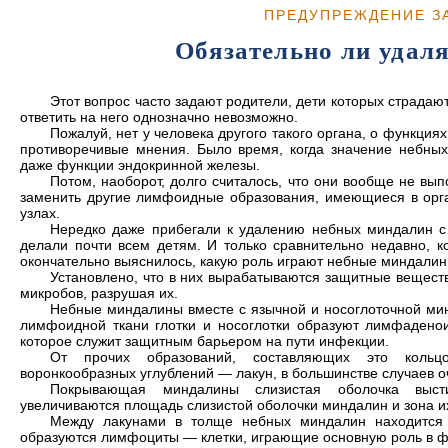
ПРЕДУПРЕЖДЕНИЕ З
Обязательно ли удал
Этот вопрос часто задают родители, дети которых страда
ответить на него однозначно невозможно.
Пожалуй, нет у человека другого такого органа, о функция
противоречивые мнения. Было время, когда значение небны
даже функции эндокринной железы.
Потом, наоборот, долго считалось, что они вообще не вып
заменить другие лимфоидные образования, имеющиеся в орга
узлах.
Нередко даже прибегали к удалению небных миндалин с
делали почти всем детям. И только сравнительно недавно, к
окончательно выяснилось, какую роль играют небные миндалин
Установлено, что в них вырабатываются защитные веществ
микробов, разрушая их.
Небные миндалины вместе с язычной и носоглоточной ми
лимфоидной ткани глотки и носоглотки образуют лимфаденои
которое служит защитным барьером на пути инфекции.
От прочих образований, составляющих это кольц
воронкообразных углублений — лакун, в большинстве случаев оч
Покрывающая миндалины слизистая оболочка высти
увеличиваются площадь слизистой оболочки миндалин и зона и
Между лакунами в толще небных миндалин находится
образуются лимфоциты — клетки, играющие основную роль в 