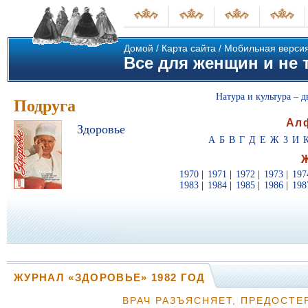
Домой
/
Карта сайта
/
Мобильная верси
Все для женщин и не т
Натура и культура – д
Подруга
Ал
Здоровье
А
Б
В
Г
Д
Е
Ж
З
И
1970
|
1971
|
1972
|
1973
|
197
1983
|
1984
|
1985
|
1986
|
198
ЖУРНАЛ «ЗДОРОВЬЕ» 1982 ГОД
ВРАЧ РАЗЪЯСНЯЕТ, ПРЕДОСТЕ