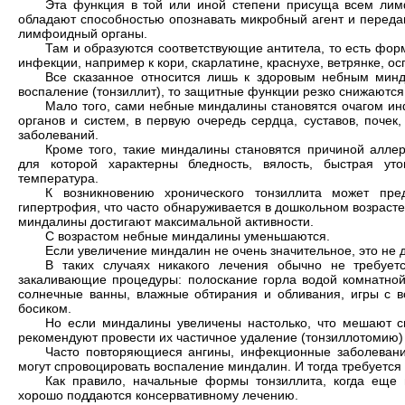
Эта функция в той или иной степени присуща всем ли
обладают способностью опознавать микробный агент и перед
лимфоидный органы.
Там и образуются соответствующие антитела, то есть фор
инфекции, например к кори, скарлатине, краснухе, ветрянке, ос
Все сказанное относится лишь к здоровым небным минд
воспаление (тонзиллит), то защитные функции резко снижаются
Мало того, сами небные миндалины становятся очагом ин
органов и систем, в первую очередь сердца, суставов, почек
заболеваний.
Кроме того, такие миндалины становятся причиной аллер
для которой характерны бледность, вялость, быстрая ут
температура.
К возникновению хронического тонзиллита может пре
гипертрофия, что часто обнаруживается в дошкольном возрасте,
миндалины достигают максимальной активности.
С возрастом небные миндалины уменьшаются.
Если увеличение миндалин не очень значительное, это не 
В таких случаях никакого лечения обычно не требует
закаливающие процедуры: полоскание горла водой комнатной
солнечные ванны, влажные обтирания и обливания, игры с в
босиком.
Но если миндалины увеличены настолько, что мешают св
рекомендуют провести их частичное удаление (тонзиллотомию) 
Часто повторяющиеся ангины, инфекционные заболевани
могут спровоцировать воспаление миндалин. И тогда требуется
Как правило, начальные формы тонзиллита, когда еще 
хорошо поддаются консервативному лечению.