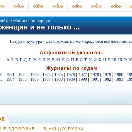
сайта
/
Мобильная версия
женщин и не только ...
Натура и культура – два стержня, на коих красуются все достоинства
Алфавитный указатель
А
Б
В
Г
Д
Е
Ж
З
И
К
Л
М
Н
О
П
Р
С
Т
У
Ф
Х
Ц
Ч
Ш
Щ
Э
Журналы по годам
70
|
1971
|
1972
|
1973
|
1974
|
1975
|
1976
|
1977
|
1978
|
1979
|
1980
|
19
83
|
1984
|
1985
|
1986
|
1987
|
1988
|
1989
|
1990
|
1991
|
1992
|
1993
|
19
ОД
ШЕ ЗДОРОВЬЕ — В НАШИХ РУКАХ