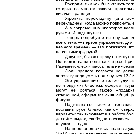
Распрямить и как бы вытянуть тело
которых во многом зависит правильн
висячая трапеция.
Укрепить перекладину (она мо
перекладины, когда можно повиснуть, 
А в современных квартирах косяк
руками. И подтянуться.
Теперь попробуйте вытянуться, к
всего тела — первое упражнение. Для 
немного времени — вам покажется, что
на сантиметр-другой...
Девушки, бывает, сразу не могут 
Повторите ваши попытки 4-6 раз. При
Разумеется, если масса тела не чрезм
Люди зрелого возраста не долж
человеку надо уметь подтянуться 12-1
Это упражнение не только улучши
но и округлит бицепсы, оформит гр
могут не бояться такого «подарка
сглаженной, оформится лишь общий ре
фигуре.
Подтягиваться можно, взявшис
поставив руки близко, хватом сверх
варианты: так включается в работу бо
делайте выдох, свободно опускаясь 
опуская — вдох.
Не перенапрягайтесь. Если вы уж
10-12 раз, то ежедневно подтягивай