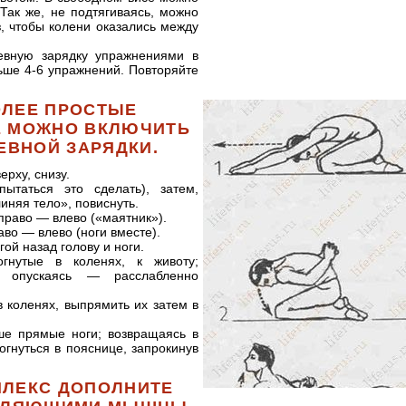
 Так же, не подтягиваясь, можно
з, чтобы колени оказались между
евную зарядку упражнениями в
льше 4-6 упражнений. Повторяйте
ЛЕЕ ПРОСТЫЕ
Е МОЖНО ВКЛЮЧИТЬ
ЕВНОЙ ЗАРЯДКИ.
рху, снизу.
ытаться это сделать), затем,
иняя тело», повиснуть.
вправо — влево («маятник»).
аво — влево (ноги вместе).
гой назад голову и ноги.
гнутые в коленях, к животу;
; опускаясь — расслабленно
 в коленях, выпрямить их затем в
ше прямые ноги; возвращаясь в
гнуться в пояснице, запрокинув
ЛЕКС ДОПОЛНИТЕ