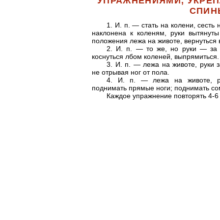
УПРАЖНЕНИЯМИ, УКР
СПИН
1. И. п. — стать на колени, сесть 
наклонена к коленям, руки вытянуты
положения лежа на животе, вернуться в
2. И. п. — то же, но руки — за
коснуться лбом коленей, выпрямиться.
3. И. п. — лежа на животе, руки 
не отрывая ног от пола.
4. И. п. — лежа на животе, р
поднимать прямые ноги; поднимать со
Каждое упражнение повторять 4-6 