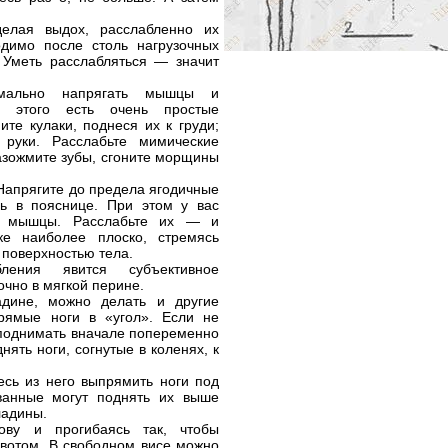
делая выдох, расслабленно их
одимо после столь нагрузочных
 Уметь расслабляться — значит
мально напрягать мышцы и
я этого есть очень простые
те кулаки, поднеся их к груди;
 руки. Расслабьте мимические
разожмите зубы, сгоните морщины
 Напрягите до предела ягодичные
ь в пояснице. При этом у вас
ие мышцы. Расслабьте их — и
ке наиболее плоско, стремясь
 поверхностью тела.
ления явится субъективное
чно в мягкой перине.
адине, можно делать и другие
рямые ноги в «угол». Если не
 поднимать вначале попеременно
нять ноги, согнутые в коленях, к
есь из него выпрямить ноги под
анные могут поднять их выше
ладины.
лову и прогибаясь так, чтобы
ивотом. В свободном висе можно