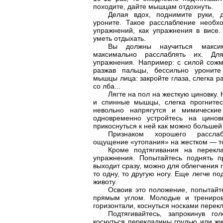
походите, дайте мышцам отдохнуть.
Делая вдох, поднимите руки, 
уроните. Такое расслабление необх
упражнений, как упражнения в висе.
уметь отдыхать.
Вы должны научиться макси
максимально расслаблять их. Дл
упражнения. Например: с силой сожми
разжав пальцы, бессильно уроните
мышцы лица: закройте глаза, слегка 
со лба...
Лягте на пол на жесткую циновку.
и спинные мышцы, слегка прогнитес
невольно напрягутся и мимическ
одновременно устройтесь на цинов
прикоснуться к ней как можно большей
Признаком хорошего расслаб
ощущение «утопания» на жестком — то
Кроме подтягивания на перекл
упражнения. Попытайтесь поднять п
выходит сразу, можно для облегчения
то одну, то другую ногу. Еще легче под
животу.
Освоив это положение, попытайт
прямым углом. Молодые и трениров
горизонтали, коснуться носками перек
Подтягивайтесь, запрокинув го
коснуться перекладины грудью или ж