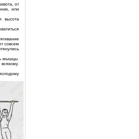
ивота, от
рник, или
Полная энциклопедия
я высота
женских рукоделий
хватиться
тягивание
ет совсем
ытянулись
ть мышцы.
 всякому.
молодому
Кройка и пошив дома