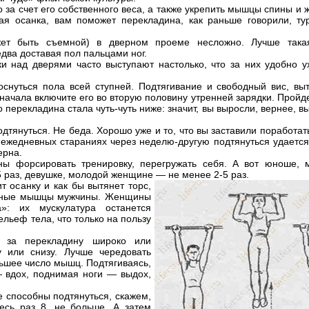
 за счет его собственного веса, а также укрепить мышцы спины и ж
ая осанка, вам поможет перекладина, как раньше говорили, ту
жет быть съемной) в дверном проеме несложно. Лучше така
едва доставая пол пальцами ног.
и над дверями часто выступают настолько, что за них удобно у
оснуться пола всей ступней. Подтягивание и свободный вис, вы
начала включите его во вторую половину утренней зарядки. Пройд
 перекладина стала чуть-чуть ниже: значит, вы выросли, вернее, в
подтянуться. Не беда. Хорошо уже и то, что вы заставили поработа
 ежедневных стараниях через неделю-другую подтянуться удается
ерна.
ны форсировать тренировку, перегружать себя. А вот юноше, 
5 раз, девушке, молодой женщине — не менее 2-5 раз.
т осанку и как бы вытянет торс,
удные мышцы мужчины. Женщины
»: их мускулатура останется
льеф тела, что только на пользу
ь за перекладину широко или
у или снизу. Лучше чередовать
льшее число мышц. Подтягиваясь,
— вдох, поднимая ноги — выдох,
е способны подтянуться, скажем,
тесь раз 8, не больше. А затем