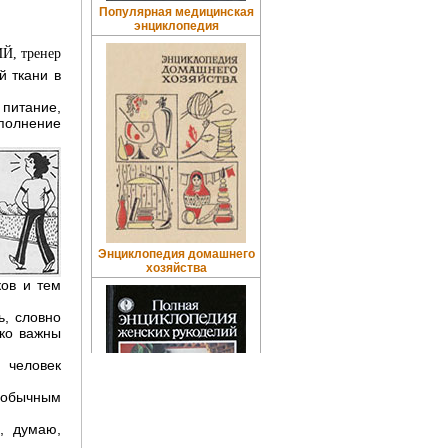
Популярная медицинская
энциклопедия
Й, тренер
й ткани в
питание,
полнение
Энциклопедия домашнего
хозяйства
ов и тем
ь, словно
ько важны
й человек
необычным
, думаю,