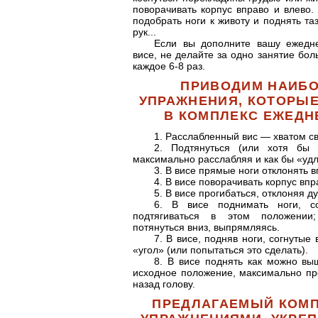
поворачивать корпус вправо и влево.
подобрать ноги к животу и поднять та
рук...
Если вы дополните вашу ежедн
висе, не делайте за одно занятие бо
каждое 6-8 раз.
ПРИВОДИМ НАИБО
УПРАЖНЕНИЯ, КОТОРЫ
В КОМПЛЕКС ЕЖЕДН
1. Расслабленный вис — хватом све
2. Подтянуться (или хотя бы п
максимально расслабляя и как бы «удл
3. В висе прямые ноги отклонять 
4. В висе поворачивать корпус впр
5. В висе прогибаться, отклоняя ду
6. В висе поднимать ноги, со
подтягиваться в этом положении
потянуться вниз, выпрямляясь.
7. В висе, подняв ноги, согнутые
«угол» (или попытаться это сделать).
8. В висе поднять как можно вы
исходное положение, максимально про
назад голову.
ПРЕДЛАГАЕМЫЙ КОМП