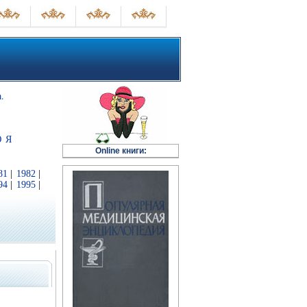
.
Ю
Я
Online книги:
81
|
1982
|
94
|
1995
|