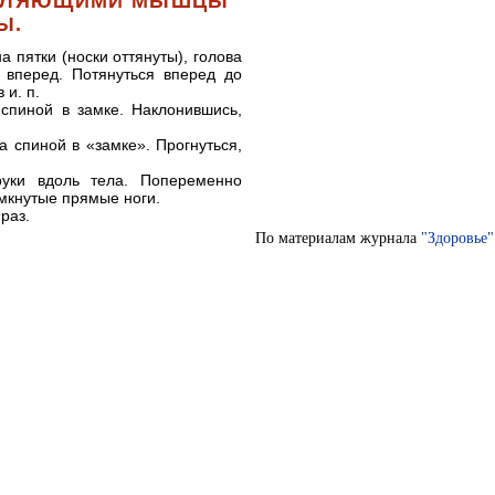
ЕПЛЯЮЩИМИ МЫШЦЫ
Ы.
на пятки (носки оттянуты), голова
 вперед. Потянуться вперед до
 и. п.
 спиной в замке. Наклонившись,
за спиной в «замке». Прогнуться,
уки вдоль тела. Попеременно
мкнутые прямые ноги.
раз.
По материалам журнала
"Здоровье"