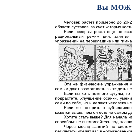
Вы МОЖ
Человек растет примерно до 20-2
области суставов, за счет которых кост
Если резервы роста еще не исче
рациональный режим дня, занятия 
упражнений на перекладине или гимнас
Эти же физические упражнения у
самым дают возможность выглядеть нес
Если вы хоть немного сутулы, то 
подрастете. Улучшение осанки, умени
сами по себе, но и делают человека н
Если же говорить о субъективно
кажется выше, чем он есть на самом д
Хотите стать выше? Для начала и
способом: не вытягивайтесь под планко
Через месяц занятий по систем
результаты убедят вас в «обыкновенно