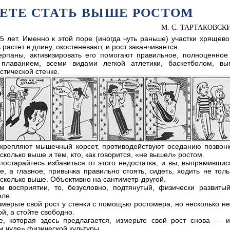
ЕТЕ СТАТЬ ВЫШЕ РОСТОМ
М. С. ТАРТАКОВСКИ
5 лет. Именно к этой поре (иногда чуть раньше) участки хрящево
ь растет в длину, окостеневают, и рост заканчивается.
рпаны, активизировать его помогают правильное, полноценное 
плаванием, всеми видами легкой атлетики, баскетболом, вы
тической стенке.
крепляют мышечный корсет, противодействуют оседанию позвонк
колько выше и тем, кто, как говорится, «не вышел» ростом.
постарайтесь избавиться от этого недостатка, и вы, выпрямившис
е, а главное, привычка правильно стоять, сидеть, ходить не тол
есколько выше. Объективно на сантиметр-другой.
м восприятии, то, безусловно, подтянутый, физически развиты
еле.
змерьте свой рост у стенки с помощью ростомера, но несколько 
й, а стойте свободно.
е, которая здесь предлагается, измерьте свой рост снова — и
м чуде» физической культуры.