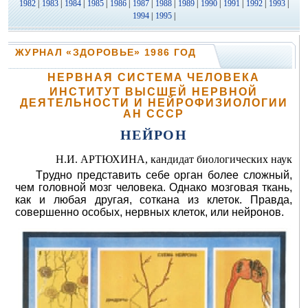
1982
|
1983
|
1984
|
1985
|
1986
|
1987
|
1988
|
1989
|
1990
|
1991
|
1992
|
1993
|
1994
|
1995
|
ЖУРНАЛ «ЗДОРОВЬЕ» 1986 ГОД
НЕРВНАЯ CИCTEMA ЧЕЛОВЕКА
ИНСТИТУТ ВЫСШЕЙ НЕРВНОЙ
ДЕЯТЕЛЬНОСТИ И НЕЙРОФИЗИОЛОГИИ
АН СССР
НЕЙРОН
Н.И. АРТЮХИНА, кандидат биологических наук
Tрудно представить себе орган более сложный,
чем головной мозг человека. Однако мозговая ткань,
как и любая другая, соткана из клеток. Правда,
совершенно особых, нервных клеток, или нейронов.