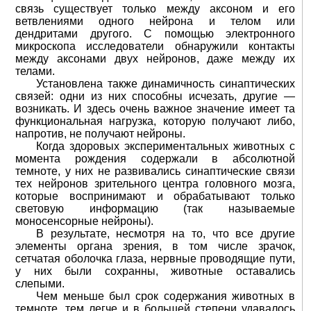
связь существует только между аксоном и его
ветвлениями одного нейрона и телом или
дендритами другого. С помощью электронного
микроскопа исследователи обнаружили контакты
между аксонами двух нейронов, даже между их
телами.
Установлена также динамичность синаптических
связей: одни из них способны исчезать, другие —
возникать. И здесь очень важное значение имеет та
функциональная нагрузка, которую получают либо,
напротив, не получают нейроны.
Когда здоровых экспериментальных животных с
момента рождения содержали в абсолютной
темноте, у них не развивались синаптические связи
тex нейронов зрительного центра головного мозга,
которые воспринимают и обрабатывают только
световую информацию (так называемые
моносенсорные нейроны).
В результате, несмотря на то, что все другие
элементы органа зрения, в том числе зрачок,
сетчатая оболочка глаза, нервные проводящие пути,
у них были сохранны, животные оставались
слепыми.
Чем меньше был срок содержания животных в
темноте, тем легче и в большей степени удавалось