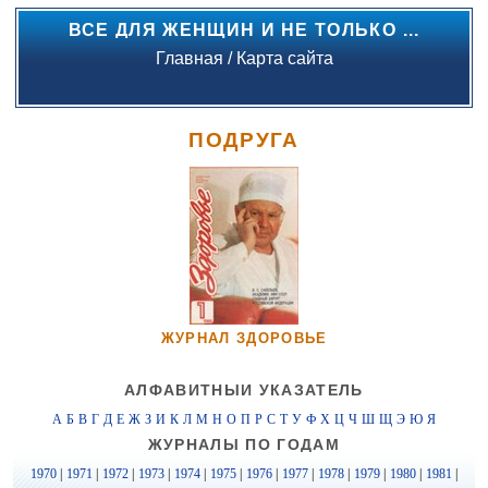
ВСЕ ДЛЯ ЖЕНЩИН И НЕ ТОЛЬКО ...
Главная
/
Карта сайта
ПОДРУГА
ЖУРНАЛ ЗДОРОВЬЕ
АЛФАВИТНЫЙ УКАЗАТЕЛЬ
А
Б
В
Г
Д
Е
Ж
З
И
К
Л
М
Н
О
П
Р
С
Т
У
Ф
Х
Ц
Ч
Ш
Щ
Э
Ю
Я
ЖУРНАЛЫ ПО ГОДАМ
1970
|
1971
|
1972
|
1973
|
1974
|
1975
|
1976
|
1977
|
1978
|
1979
|
1980
|
1981
|