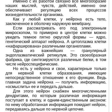
Именно с их работой связано все многообразие
наших мыслей, чувств, действий, именно они
обеспечивают регуляцию всех процессов
жизнедеятельности организма.
Как у любой клетки, у нейрона есть тело,
заключенное в оболочку наружную мембрану.
Если рассматривать его под электронным
микроскопом, то примерно в центре клетки можно
увидеть темное пятно округлой формы — ядро,
генетический аппарат нейрона. А цитоплазма клетки
«нафарширована» различными органеллами.
Одна из важнейших — гранулярный
эндоплазматический ретикулум. Это своеобразная
фабрика, где синтезируются различные белки, в том
числе нейроспецифические.
Но есть у нейрона и свои, характерные только
для нервной клетки образования, имеющие
непосредственное отношение к его функции. Ведь
главная задача нейрона — получить информацию,
«осмыслить» ее и передать дальше.
Для этого нейрон снабжен многочисленными
дендритами, по которым различная информация
поступает в клетку, и одним-единственным аксоном:
по нему обработанная информация покидает нейрон,
передаваясь дальше по нервной цепочке.