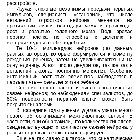
расстройств.
Изучая сложные механизмы передачи нервных
импульсов, специалисты установили, что число
ветвлений отростков нейрона меняется на
протяжении жизни, благодаря чему и происходят
рост и развитие головного мозга. Ведь зрелая
нервная клетка не способна к делению и
воспроизведению себе подобных.
Те 10-14 миллиардов нейронов (по данным
разных авторов), которые формируются к моменту
рождения ребенка, затем не увеличиваются ни на
одну единицу. А вот число дендритов, так же как и
ветвлений аксона, постоянно меняется. Особенно
интенсивный рост этих элементов наблюдается в
первые пять — семь лет жизни ребенка.
Соответственно растет и число синаптических
связей нейронов; по наблюдениям специалистов, до
80% поверхности нервной клетки может быть
покрыто синапсами.
В последние годы ученым удалось узнать много
нового об организации межнейронных связей. В
частности, они обнаружили, что количество синапсов,
свидетельствующих о количестве связей нейрона, у
разных нервных клеток сильно варьирует.
Еще не так давно считалось, что синаптическая