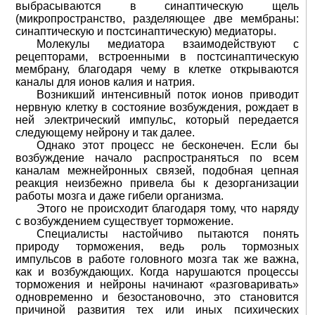
выбрасываются в синаптическую щель
(микропространство, разделяющее две мембраны:
синаптическую и постсинаптическую) медиаторы.
Молекулы медиатора взаимодействуют с
рецепторами, встроенными в постсинаптическую
мембрану, благодаря чему в клетке открываются
каналы для ионов калия и натрия.
Возникший интенсивный поток ионов приводит
нервную клетку в состояние возбуждения, рождает в
ней электрический импульс, который передается
следующему нейрону и так далее.
Однако этот процесс не бесконечен. Если бы
возбуждение начало распространяться по всем
каналам межнейронных связей, подобная цепная
реакция неизбежно привела бы к дезорганизации
работы мозга и даже гибели организма.
Этого не происходит благодаря тому, что наряду
с возбуждением существует торможение.
Специалисты настойчиво пытаются понять
природу торможения, ведь роль тормозных
импульсов в работе головного мозга так же важна,
как и возбуждающих. Когда нарушаются процессы
торможения и нейроны начинают «разговаривать»
одновременно и безостановочно, это становится
причиной развития тех или иных психических