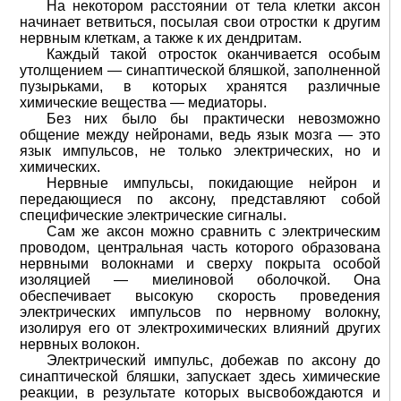
На некотором расстоянии от тела клетки аксон
начинает ветвиться, посылая свои отростки к другим
нервным клеткам, а также к их дендритам.
Каждый такой отросток оканчивается особым
утолщением — синаптической бляшкой, заполненной
пузырьками, в которых хранятся различные
химические вещества — медиаторы.
Без них было бы практически невозможно
общение между нейронами, ведь язык мозга — это
язык импульсов, не только электрических, но и
химических.
Нервные импульсы, покидающие нейрон и
передающиеся по аксону, представляют собой
специфические электрические сигналы.
Сам же аксон можно сравнить с электрическим
проводом, центральная часть которого образована
нервными волокнами и сверху покрыта особой
изоляцией — миелиновой оболочкой. Она
обеспечивает высокую скорость проведения
электрических импульсов по нервному волокну,
изолируя его от электрохимических влияний других
нервных волокон.
Электрический импульс, добежав по аксону до
синаптической бляшки, запускает здесь химические
реакции, в результате которых высвобождаются и