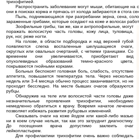
трихофитией.
Распространить заболевание могут мыши, обитающие на с
они в поисках корма и прячась от холода забираются в стога сен
Пыль, поднимающаяся при разгребании зерна, сена, соло
зараженные грибами, которые оседают на коже и волосах раб
Зоофильные грибы, так же, как и антропофильные, могут
поражать волосистую часть головы, кожу лица, туловища,
рук, ног, реже ногти.
На голове, в области подбородка и над верхней губой
появляются слегка воспаленные шелушащиеся очаги,
округлых или овальных очертаний, с четкими границами. Со
временем они увеличиваются, приобретают вид
опухолевидных образований темно-красного цвета,
покрываются гнойными корками.
Больных беспокоят головная боль, слабость, отсутствие
аппетита, повышается температура тела. Через несколько
недель или 3-4 месяца обычно процесс заканчивается, но не
проходит бесследно. На месте бывших очагов образуются
рубцы.
Обнаружив на теле или волосистой части головы даже
незначительные проявления трихофитии, необходимо
немедленно обратиться к врачу. Вовремя начатое лечение
позволяет избежать развития рубцовых изменений.
Смазывать очаги на коже йодом или какой-либо мазью
ни в коем случае нельзя, так как это затруднит диагностику.
До посещения врача допустимо заклеить очаг
лейкопластырем.
Для профилактики трихофитии очень важно соблюдать