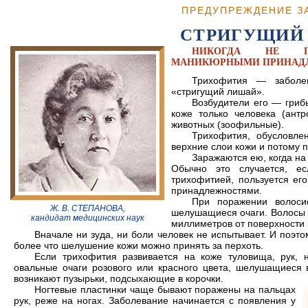
ПРЕДУПРЕЖДЕНИЕ З
СТРИГУЩИЙ
НИКОГДА НЕ ПО
МАНИКЮРНЫМИ ПРИНАДЛ
Трихофития — заболев
«стригущий лишай».
Возбудители его — гриб
коже только человека (ант
животных (зоофильные).
Трихофития, обусловле
верхние слои кожи и потому п
Заражаются ею, когда на
Обычно это случается, ес
трихофитией, пользуется ег
принадлежностями.
При поражении волоси
Ж. В. СТЕПАНОВА,
шелушащиеся очаги. Волосы н
кандидат медицинских наук
миллиметров от поверхности 
Вначале ни зуда, ни боли человек не испытывает. И поэто
более что шелушение кожи можно принять за перхоть.
Если трихофития развивается на коже туловища, рук, 
овальные очаги розового или красного цвета, шелушащиеся 
возникают пузырьки, подсыхающие в корочки.
Ногтевые пластинки чаще бывают поражены на пальцах
рук, реже на ногах. Заболевание начинается с появления у