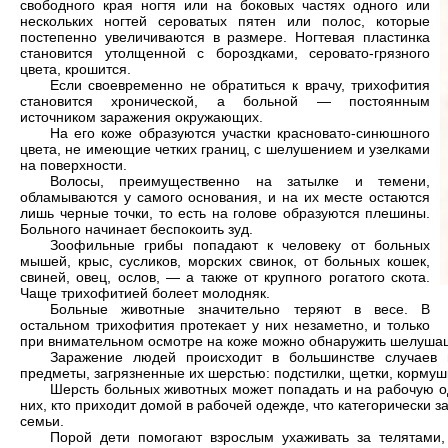
свободного края ногтя или на боковых частях одного или
нескольких ногтей сероватых пятен или полос, которые
постепенно увеличиваются в размере. Ногтевая пластинка
становится утолщенной с бороздками, серовато-грязного
цвета, крошится.
Если своевременно не обратиться к врачу, трихофития
становится хронической, а больной — постоянным
источником заражения окружающих.
На его коже образуются участки красновато-синюшного
цвета, не имеющие четких границ, с шелушением и узелками
на поверхности.
Волосы, преимущественно на затылке и темени,
обламываются у самого основания, и на их месте остаются
лишь черные точки, то есть на голове образуются плешины.
Больного начинает беспокоить зуд.
Зоофильные грибы попадают к человеку от больных
мышей, крыс, сусликов, морских свинок, от больных кошек,
свиней, овец, ослов, — а также от крупного рогатого скота.
Чаще трихофитией болеет молодняк.
Больные животные значительно теряют в весе. В
остальном трихофития протекает у них незаметно, и только
при внимательном осмотре на коже можно обнаружить шелушащ
Заражение людей происходит в большинстве случаев 
предметы, загрязненные их шерстью: подстилки, щетки, кормуш
Шерсть больных животных может попадать и на рабочую о
них, кто приходит домой в рабочей одежде, что категорически 
семьи.
Порой дети помогают взрослым ухаживать за телятами,