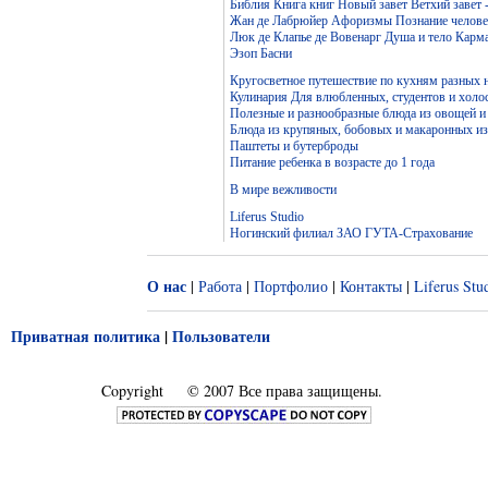
Библия Книга книг Новый завет Ветхий завет 
Жан де Лабрюйер Афоризмы Познание челове
Люк де Клапье де Вовенарг Душа и тело Карм
Эзоп Басни
Кругосветное путешествие по кухням разных 
Кулинария Для влюбленных, студентов и холо
Полезные и разнообразные блюда из овощей и
Блюда из крупяных, бобовых и макаронных и
Паштеты и бутерброды
Питание ребенка в возрасте до 1 года
В мире вежливости
Liferus Studio
Ногинский филиал ЗАО ГУТА-Страхование
О нас
|
Работа
|
Портфолио
|
Контакты
|
Liferus Stu
Приватная политика
|
Пользователи
Copyright
© 2007 Все права защищены.