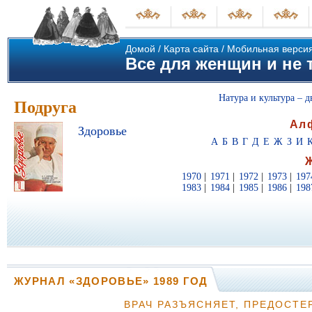
Домой
/
Карта сайта
/
Мобильная верси
Все для женщин и не т
Натура и культура – д
Подруга
Ал
Здоровье
А
Б
В
Г
Д
Е
Ж
З
И
1970
|
1971
|
1972
|
1973
|
197
1983
|
1984
|
1985
|
1986
|
198
ЖУРНАЛ «ЗДОРОВЬЕ» 1989 ГОД
ВРАЧ РАЗЪЯСНЯЕТ, ПРЕДОСТЕ