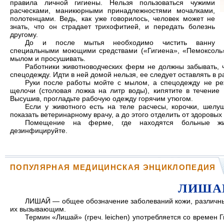
правила личной гигиены. Нельзя пользоваться чужими
расческами, маникюрными принадлежностями мочалками,
полотенцами. Ведь, как уже говорилось, человек может не
знать, что он страдает трихофитией, и передать болезнь
другому.
До и после мытья необходимо чистить ванну
специальными моющими средствами («Гигиена», «Пемоксоль»)
мылом и просушивать.
Работники животноводческих ферм не должны забывать, ч
спецодежду. Идти в ней домой нельзя, ее следует оставлять в
Руки после работы мойте с мылом, а спецодежду не ре
щелочи (столовая ложка на литр воды), кипятите в течение 
Высушив, прогладьте рабочую одежду горячим утюгом.
Если у животного есть на теле расчесы, корочки, шелу
показать ветеринарному врачу, а до этого отделить от здоровых
Помещение на ферме, где находятся больные жив
дезинфицируйте.
ПОПУЛЯРНАЯ МЕДИЦИНСКАЯ ЭНЦИКЛОПЕДИЯ
ЛИША
ЛИШАЙ — общее обозначение заболеваний кожи, различный
их вызывающим.
Термин «Лишай» (греч. leichen) употребляется со времен Ги