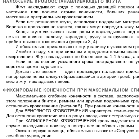
НАЛОЖЕНИЕ КРОВООСТАНАВЛИВАЮЩЕГО ЖГУТА
Жгут накладывают, когда с помощью давящей повязки не
частичном или полном отрыве конечности, больших рана
массивным артериальным кровотечением.
Если нет резинового жгута, используют подручные матер
Веревка и проволока не годятся, так как могут повредить кожу,
Концы жгута связывают выше раны и подкладывают под н
петлю вставляют палочку, карандаш, ручку и закручивают ж
прибинтовывают к конечности (рисунки 3, 4).
И обязательно прикалывают к жгуту записку с указанием вр
Имейте в виду, что при сильном и продолжительном сдавл
омвртвления. Жгут накладывают не более чем на 1-1,5 часа, а 
Если по истечении указанного срока пострадавшего не у
короткое время надо снять.
Делают это вдвоем — один производит пальцевое прижат
напор крови не вытолкнул образовавшийся в артерии тромб, рас
места жгут накладывают вновь.
ФИКСИРОВАНИЕ КОНЕЧНОСТИ ПРИ МАКСИМАЛЬНОМ СГИ
Максимальное сгибание конечности в суставе, располо
этом положении бинтом, ремнем или другими подручными сред
остановить кровотечение (рисунок 5). При ранении конечности
Для ВЕНОЗНОГО КРОВОТЕЧЕНИЯ характерен темно-красный 
Для остановки кровотечения на рану накладывают стерильную с
При КАПИЛЛЯРНОМ КРОВОТЕЧЕНИИ кровь выделяется по в
случае накладывают повязку, а поверх нее на область травмы —
Оказав первую помощь, обязательно вызовите «Скорую» и
лечебное учреждение.