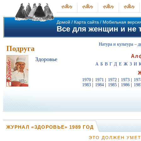
Домой
/
Карта сайта
/
Мобильная верси
Все для женщин и не т
Натура и культура – д
Подруга
Ал
Здоровье
А
Б
В
Г
Д
Е
Ж
З
И
1970
|
1971
|
1972
|
1973
|
197
1983
|
1984
|
1985
|
1986
|
198
ЖУРНАЛ «ЗДОРОВЬЕ» 1989 ГОД
ЭТО ДОЛЖЕН УМЕ