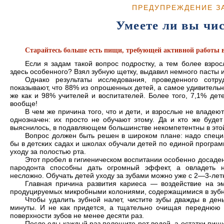
ПРЕДУПРЕЖДЕНИЕ З
Умеете ли вы чи
Старайтесь больше есть пищи, требующей активной работы в
Если я задам такой вопрос подростку, а тем более взрос
здесь особенного? Взял зубную щетку, выдавил немного пасты и
Однако результаты исследования, проведенного сот
показывают, что 88% из опрошенных детей, а самое удивительн
же как и 98% учителей и воспитателей. Более того, 7,1% де
вообще!
В чем же причина того, что и дети, и взрослые не владе
однозначен: их просто не обучают этому. Да и кто же будет 
выяснилось, в подавляющем большинстве некомпетентны в этой
Вопрос должен быть решен в широком плане: надо специа
бы в детских садах и школах обучали детей по единой програм
уходу за полостью рта.
Этот пробел в гигиеническом воспитании особенно досаде
пародонта способны дать огромный эффект, а овладеть 
несложно. Обучать детей уходу за зубами можно уже с 2—3-летн
Главная причина развития кариеса — воздействие на эма
продуцируемых микробными колониями, содержащимися в зубн
Чтобы удалить зубной налет, чистите зубы дважды в день
минуты. И не как придется, а тщательно очищая переднюю 
поверхности зубов не менее десяти раз.
После еды каждый раз полощите рот водой, а остатки пищи