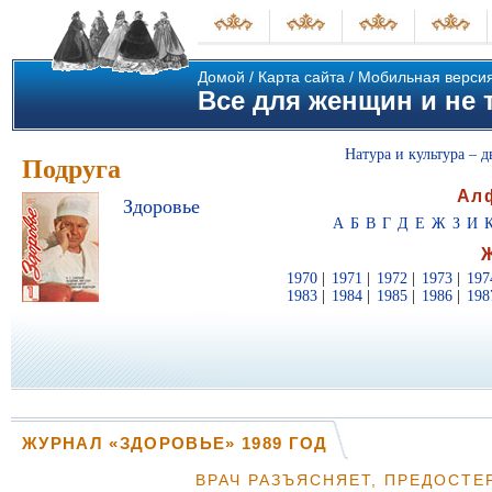
Домой
/
Карта сайта
/
Мобильная верси
Все для женщин и не т
Натура и культура – д
Подруга
Ал
Здоровье
А
Б
В
Г
Д
Е
Ж
З
И
1970
|
1971
|
1972
|
1973
|
197
1983
|
1984
|
1985
|
1986
|
198
ЖУРНАЛ «ЗДОРОВЬЕ» 1989 ГОД
ВРАЧ РАЗЪЯСНЯЕТ, ПРЕДОСТЕ