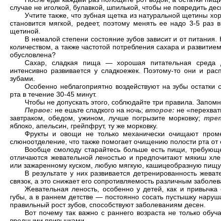
случае не иголкой, булавкой, шпилькой, чтобы не повредить десн
Учтите также, что зубная щетка из натуральной щетины хо
становится мягкой, редеет, поэтому менять ее надо 3-5 раз 
щетиной.
В немалой степени состояние зубов зависит и от питания.
количеством, а также частотой потребления сахара и развитие
обусловлена?
Сахар, сладкая пища — хорошая питательная среда 
интенсивно развивается у сладкоежек. Поэтому-то они и ра
зубами.
Особенно неблагоприятно воздействуют на зубы остатки 
рта в течение 30-45 минут.
Чтобы не допускать этого, соблюдайте три правила. Запомн
Первое:
не ешьте сладкого на ночь;
второе:
не «перехват
завтраком, обедом, ужином, лучше погрызите морковку;
тре
яблоко, апельсин, грейпфрут, ту же морковку.
Фрукты и овощи не только механически очищают проме
слюноотделение, что также помогает очищению полости рта от о
Вообще смолоду старайтесь больше есть пищи, требующ
отличаются жевательной леностью и предпочитают мякиш хле
или зажаренному куском, любую мягкую, кашицеобразную пищу
В результате у них развивается детренированность жева
связок, а это снижает его сопротивляемость различным заболе
Жевательная леность, особенно у детей, как и привычка 
губы, а в раннем детстве — постоянно сосать пустышку нару
правильный рост зубов, способствуют заболеваниям десен.
Вот почему так важно с раннего возраста не только обуч
вредными привычками.