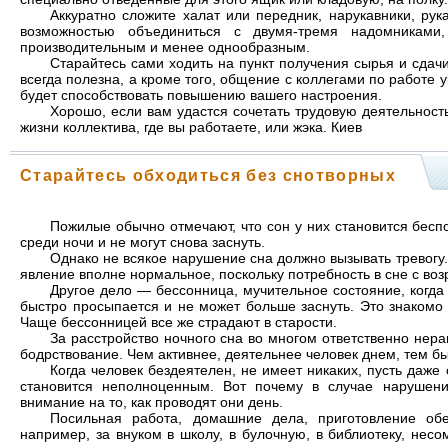
Аккуратно сложите халат или передник, нарукавники, рук
возможностью объединиться с двумя-тремя надомниками
производительным и менее однообразным.
Старайтесь сами ходить на пункт получения сырья и сдачи
всегда полезна, а кроме того, общение с коллегами по работе у
будет способствовать повышению вашего настроения.
Хорошо, если вам удастся сочетать трудовую деятельност
жизни коллектива, где вы работаете, или жэка. Киев
Старайтесь обходиться без снотворных
Пожилые обычно отмечают, что сон у них становится бес
среди ночи и не могут снова заснуть.
Однако не всякое нарушение сна должно вызывать тревогу
явление вполне нормальное, поскольку потребность в сне с воз
Другое дело — бессонница, мучительное состояние, когда 
быстро просыпается и не может больше заснуть. Это знакомо
Чаще бессонницей все же страдают в старости.
За расстройство ночного сна во многом ответственно нер
бодрствование. Чем активнее, деятельнее человек днем, тем бы
Когда человек бездеятелен, не имеет никаких, пусть даже
становится неполноценным. Вот почему в случае нарушен
внимание на то, как проводят они день.
Посильная работа, домашние дела, приготовление обе
например, за внуком в школу, в булочную, в библиотеку, не