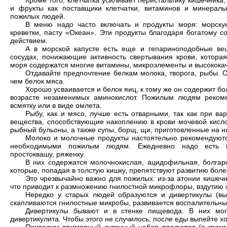
и фрукты как поставщики клетчатки, витаминов и минерал
пожилых людей.
В меню надо часто включать и продукты моря: морскую
креветки, пасту «Океан». Эти продукты благодаря богатому 
действием.
А в морской капусте есть еще и гепариноподобные ве
сосудах, понижающие активность свертывания крови, котора
моря содержатся многие витамины, микроэлементы и высокока
Отдавайте предпочтение белкам молока, творога, рыбы. 
чем белок мяса.
Хорошо усваивается и белок яиц, к тому же он содержит 
возрасте незаменимых аминокислот. Пожилым людям рекоме
всмятку или в виде омлета.
Рыбу, как и мясо, лучше есть отварными, так как при ва
вещества, способствующие накоплению в крови мочевой кисло
рыбный бульоны, а также супы, борщ, щи, приготовленные на них
Молоко и молочные продукты настоятельно рекомендуютс
необходимыми пожилым людям. Ежедневно надо есть ки
простоквашу, ряженку.
В них содержатся молочнокислая, ацидофильная, болгар
которые, попадая в толстую кишку, препятствуют развитию бол
Это чрезвычайно важно для пожилых: из-за атонии кишеч
что приводит к размножению гнилостной микрофлоры, вздутию ж
Нередко у старых людей образуются и дивертикулы (вып
скапливаются гнилостные микробы, развивается воспалительны
Дивертикулы бывают и в стенке пищевода. В них мог
дивертикулита. Чтобы этого не случилось, после еды выпейте хо
Приводим примерный суточный набор продуктов (в грамма