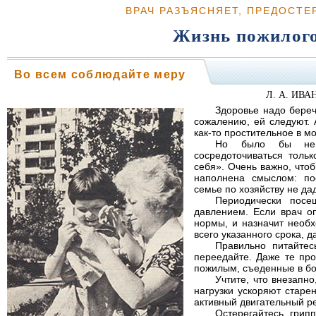
ВРАЧ РАЗЪЯСНЯЕТ, ПРЕДОСТЕ
Жизнь пожилого
Во всем соблюдайте меру
Л. А. ИВАН
Здоровье надо беречь
сожалению, ей следуют. 
как-то простительное в м
Но было бы непр
сосредоточиваться тольк
себя». Очень важно, что
наполнена смыслом: по
семье по хозяйству не дад
Периодически посе
давлением. Если врач о
нормы, и назначит необ
всего указанного срока, 
Правильно питайтес
переедайте. Даже те пр
пожилым, съеденные в бол
Учтите, что внезапн
нагрузки ускоряют старе
активный двигательный р
Остерегайтесь грип