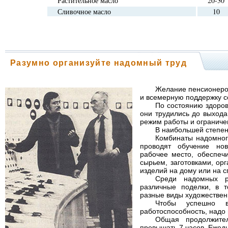
Растительное масло
20-30
Сливочное масло
10
Разумно организуйте надомный труд
Желание пенсионеро
и всемерную поддержку с
По состоянию здоровь
они трудились до выход
режим работы и ограничен
В наибольшей степен
Комбинаты надомног
проводят обучение но
рабочее место, обеспеч
сырьем, заготовками, орг
изделий на дому или на с
Среди надомных ра
различные поделки, в т
разные виды художестве
Чтобы успешно в
работоспособность, надо 
Общая продолжите
превышать 7 часов. Ежедн