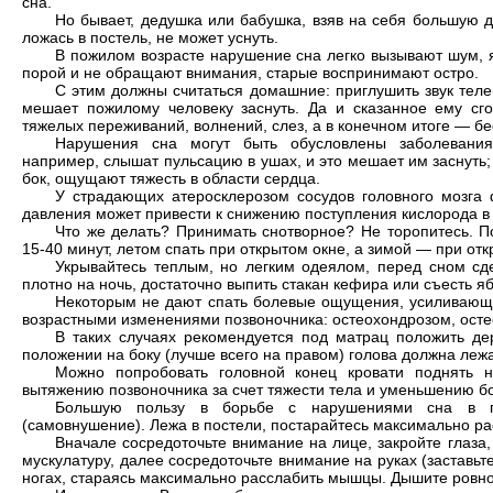
сна.
Но бывает, дедушка или бабушка, взяв на себя большую д
ложась в постель, не может уснуть.
В пожилом возрасте нарушение сна легко вызывают шум, я
порой и не обращают внимания, старые воспринимают остро.
С этим должны считаться домашние: приглушить звук теле
мешает пожилому человеку заснуть. Да и сказанное ему сго
тяжелых переживаний, волнений, слез, а в конечном итоге — б
Нарушения сна могут быть обусловлены заболеваниям
например, слышат пульсацию в ушах, и это мешает им заснуть
бок, ощущают тяжесть в области сердца.
У страдающих атеросклерозом сосудов головного мозга 
давления может привести к снижению поступления кислорода в м
Что же делать? Принимать снотворное? Не торопитесь. П
15-40 минут, летом спать при открытом окне, а зимой — при от
Укрывайтесь теплым, но легким одеялом, перед сном сд
плотно на ночь, достаточно выпить стакан кефира или съесть яб
Некоторым не дают спать болевые ощущения, усиливающи
возрастными изменениями позвоночника: остеохондрозом, ост
В таких случаях рекомендуется под матрац положить де
положении на боку (лучше всего на правом) голова должна леж
Можно попробовать головной конец кровати поднять на
вытяжению позвоночника за счет тяжести тела и уменьшению бо
Большую пользу в борьбе с нарушениями сна в по
(самовнушение). Лежа в постели, постарайтесь максимально ра
Вначале сосредоточьте внимание на лице, закройте глаза
мускулатуру, далее сосредоточьте внимание на руках (заставьте
ногах, стараясь максимально расслабить мышцы. Дышите ровно,