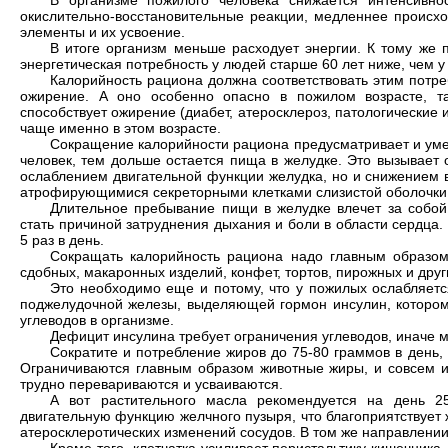
окислительно-восстановительные реакции, медленнее происх
элементы и их усвоение.
В итоге организм меньше расходует энергии. К тому же
энергетическая потребность у людей старше 60 лет ниже, чем у
Калорийность рациона должна соответствовать этим потре
ожирение. А оно особенно опасно в пожилом возрасте, та
способствует ожирение (диабет, атеросклероз, патологические 
чаще именно в этом возрасте.
Сокращение калорийности рациона предусматривает и ум
человек, тем дольше остается пища в желудке. Это вызывает
ослаблением двигательной функции желудка, но и снижением 
атрофирующимися секреторными клетками слизистой оболочки
Длительное пребывание пищи в желудке влечет за собой
стать причиной затруднения дыхания и боли в области сердца
5 раз в день.
Сокращать калорийность рациона надо главным образом 
сдобных, макаронных изделий, конфет, тортов, пирожных и друг
Это необходимо еще и потому, что у пожилых ослабляетс
поджелудочной железы, выделяющей гормон инсулин, котором
углеводов в организме.
Дефицит инсулина требует ограничения углеводов, иначе м
Сократите и потребление жиров до 75-80 граммов в день, 
Ограничиваются главным образом животные жиры, и совсем и
трудно перевариваются и усваиваются.
А вот растительного масла рекомендуется на день 25
двигательную функцию желчного пузыря, что благоприятствует
атеросклеротических изменений сосудов. В том же направлении 
Кроме того, клетчатка усиливает перистальтику кишечника