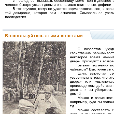
И последнее. Вызывать бессонницу может сон в дневное в
человек быстро устает днем и очень мало спит ночью, дефицит
В тех случаях, когда не удается нормализовать сон, и вра
той дозировке, которая вам назначена. Самовольное уве
последствия.
Воспользуйтесь этими советами
С возрастом уху
свойственна забывчивост
некоторое время начин
дверь. Приходится возвра
Бывают волнения по
чайником? Выключен ли св
Если, выключая св
уверенным в том, что эт
дверь» или «выключаю
производимом действии 
делать, и вы убедитесь
домой.
Можно и записывать
например, куда вы полож
т.д.
Можно составлять с
день, и вычеркивать то