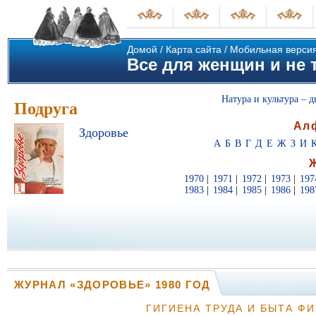
Домой
/
Карта сайта
/
Мобильная верси
Все для женщин и не т
Натура и культура – д
Подруга
Ал
Здоровье
А
Б
В
Г
Д
Е
Ж
З
И
1970
|
1971
|
1972
|
1973
|
197
1983
|
1984
|
1985
|
1986
|
198
ЖУРНАЛ «ЗДОРОВЬЕ» 1980 ГОД
ГИГИЕНА ТРУДА И БЫТА ФИ