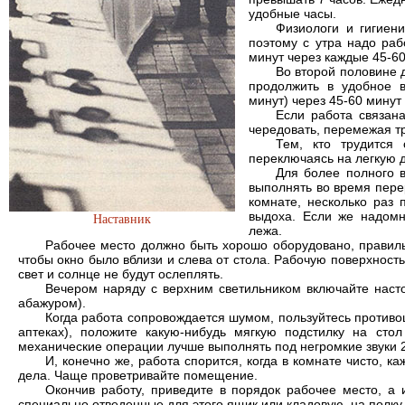
удобные часы.
Физиологи и гигиен
поэтому с утра надо раб
минут через каждые 45-60
Во второй половине д
продолжить в удобное 
минут) через 45-60 минут
Если работа связан
чередовать, перемежая т
Тем, кто трудится
переключаясь на легкую
Для более полного 
выполнять во время пере
комнате, несколько раз 
выдоха. Если же надомн
Наставник
лежа.
Рабочее место должно быть хорошо оборудовано, правильн
чтобы окно было вблизи и слева от стола. Рабочую поверхность
свет и солнце не будут ослеплять.
Вечером наряду с верхним светильником включайте наст
абажуром).
Когда работа сопровождается шумом, пользуйтесь проти
аптеках), положите какую-нибудь мягкую подстилку на ст
механические операции лучше выполнять под негромкие звуки 
И, конечно же, работа спорится, когда в комнате чисто, к
дела. Чаще проветривайте помещение.
Окончив работу, приведите в порядок рабочее место, а 
специально отведенные для этого ящик или кладовую, на полку.