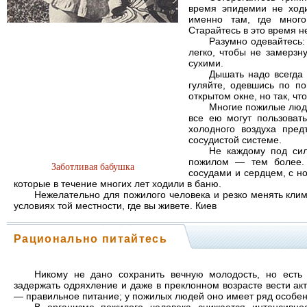
время эпидемии не ход
именно там, где много
Старайтесь в это время не
Разумно одевайтесь: 
легко, чтобы не замерзн
сухими.
Дышать надо всегда 
гуляйте, одевшись по по
открытом окне, но так, чт
Многие пожилые люди
все ею могут пользоват
холодного воздуха пред
сосудистой системе.
Не каждому под сил
пожилом — тем более. 
Заботливая бабушка
сосудами и сердцем, с н
которые в течение многих лет ходили в баню.
Нежелательно для пожилого человека и резко менять клим
условиях той местности, где вы живете. Киев
Рационально питайтесь
Никому не дано сохранить вечную молодость, но есть
задержать одряхление и даже в преклонном возрасте вести ак
— правильное питание; у пожилых людей оно имеет ряд особен
В организме пожилого человека снижается интенсивно