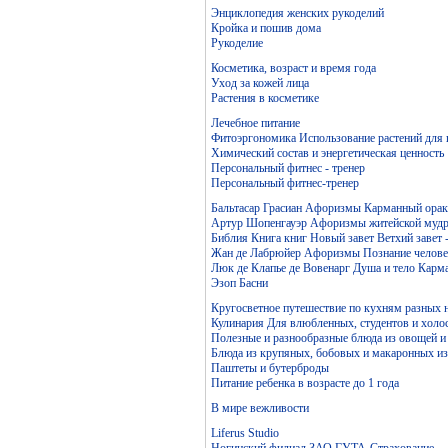
Энциклопедия женских рукоделий
Кройка и пошив дома
Рукоделие
Косметика, возраст и время года
Уход за кожей лица
Растения в косметике
Лечебное питание
Фитоэргономика Использование растений для
Химический состав и энергетическая ценность
Персональный фитнес - тренер
Персональный фитнес-тренер
Бальтасар Грасиан Афоризмы Карманный ораку
Артур Шопенгауэр Афоризмы житейской мудр
Библия Книга книг Новый завет Ветхий завет 
Жан де Лабрюйер Афоризмы Познание челове
Люк де Клапье де Вовенарг Душа и тело Карм
Эзоп Басни
Кругосветное путешествие по кухням разных 
Кулинария Для влюбленных, студентов и холо
Полезные и разнообразные блюда из овощей и
Блюда из крупяных, бобовых и макаронных и
Паштеты и бутерброды
Питание ребенка в возрасте до 1 года
В мире вежливости
Liferus Studio
Ногинский филиал ЗАО ГУТА-Страхование