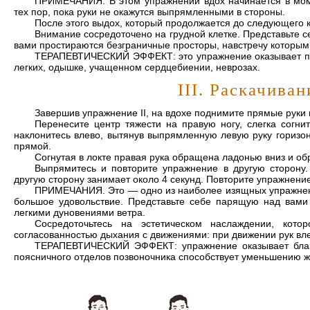
ПРИМЕЧАНИЯ. В этом упражнении вдох начинается в моме
тех пор, пока руки не окажутся выпрямленными в стороны.
После этого выдох, который продолжается до следующего 
Внимание сосредоточено на грудной клетке. Представьте с
вами простираются безграничные просторы, навстречу которым 
ТЕРАПЕВТИЧЕСКИЙ ЭФФЕКТ: это упражнение оказывает по
легких, одышке, учащенном сердцебиении, неврозах.
III. Раскачива
Завершив упражнение II, на вдохе поднимите прямые руки н
Перенесите центр тяжести на правую ногу, слегка согни
наклонитесь влево, вытянув выпрямленную левую руку горизон
прямой.
Согнутая в локте правая рука обращена ладонью вниз и обр
Выпрямитесь и повторите упражнение в другую сторону.
другую сторону занимает около 4 секунд. Повторите упражнение
ПРИМЕЧАНИЯ. Это — одно из наиболее изящных упражнени
большое удовольствие. Представьте себе парящую над вами
легкими дуновениями ветра.
Сосредоточьтесь на эстетическом наслаждении, кот
согласованностью дыхания с движениями: при движении рук вле
ТЕРАПЕВТИЧЕСКИЙ ЭФФЕКТ: упражнение оказывает благо
поясничного отделов позвоночника способствует уменьшению ж