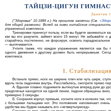
ТАЙЦЗИ-ЦИГУН ГИМНАС
Занятие I
("Здоровье" 10.1989 г.) На прошлом занятии (См.
«Здор
для общей разминки. Вслед за ними китайские специалист
упражнений комплекса.
Тренировки принесут пользу, если вы будете заниматься к
как вы его разучите, займет всего 15 минут. Не забывайте о
старайтесь постепенно, не форсируя, освоить парадоксальное 
— выпячивается.
Учтите также, что каждое упражнение является как бы
одного движения к другому должен быть непрерывным. Сего
комплекса.
I. Стабилизаци
Встаньте прямо, ноги на ширине плеч или чуть шире, сту
вдоль тела ладонями внутрь. Расслабьтесь, смотрите прямо пер
А. Вдыхая плавно поднимите вытянутые вперед руки до уро
предплечья находятся на одной линии, ладони обращены вниз,
примерно 3 секунды.
Б. Сохраняя корпус прямым, согните ноги в коленях так, ч
с большими пальцами ног. Это положение напоминает очень 
удобства мы будем называть его «четвертьприсед».
Следите за тем, чтобы ни грудь, ни голова не смещались в