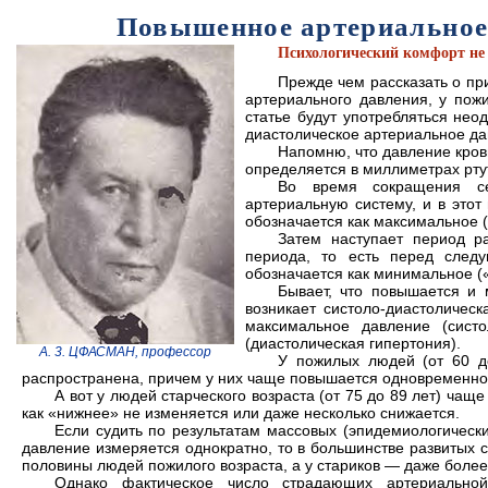
Повышенное артериальное
Психологический комфорт не 
Прежде чем рассказать о пр
артериального давления, у пож
статье будут употребляться нео
диастолическое артериальное да
Напомню, что давление кров
определяется в миллиметрах рту
Во время сокращения се
артериальную систему, и в это
обозначается как максимальное (
Затем наступает период ра
периода, то есть перед след
обозначается как минимальное (
Бывает, что повышается и 
возникает систоло-диастоличес
максимальное давление (систо
(диастолическая гипертония).
А. 3. ЦФАСМАН, профессор
У пожилых людей (от 60 д
распространена, причем у них чаще повышается одновременно 
А вот у людей старческого возраста (от 75 до 89 лет) ча
как «нижнее» не изменяется или даже несколько снижается.
Если судить по результатам массовых (эпидемиологическ
давление измеряется однократно, то в большинстве развитых 
половины людей пожилого возраста, а у стариков — даже более
Однако фактическое число страдающих артериальной