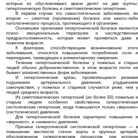
которые их обусловливают, врачи делят на две группы:
гипертоническую болезнь и симптоматические гипертонии.
В первом случае это самостоятельное заболевание, во
втором — симптом (проявление) болезни или какого-либо
патологического процесса, протекающего в организме.
Основными причинами гипертонической болезни являются
психо- эмоциональные перегрузки и наследственная
предрасположенность, которая может проявиться даже в
пожилом возрасте.
К факторам, способствующим возникновению этого
заболевания, относятся повышенное потребление соли и
переедание, приводящее к алиментарному ожирению.
Течение гипертонической болезни у пожилых и старых
людей обычно доброкачественное, в этом возрасте почти не
бывает злокачественных форм заболевания.
И гипертонические кризы, проявляющиеся резкими
подъемами артериального давления, ухудшением
самочувствия, у пожилых и стариков случаются реже, чем у
людей среднего возраста.
Из симптоматических гипертоний (их более 50) пожилым и
старым людям особенно свойственна склеротическая
систолическая гипертония, когда повышается только «верхнее»
(систолическое) давление.
Для гипертонической болезни характерно повышение и
«верхнего», и «нижнего» давления.
Причина склеротической систолической гипертонии — в
повышении жесткости стенок аорты и крупных артерий,
обусловленном склеротическим процессом, при котором