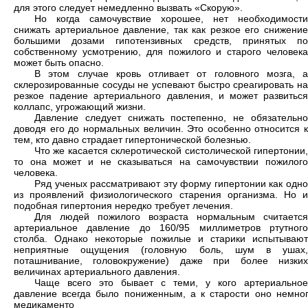
для этого следует немедленно вызвать «Скорую».
Но когда самочувствие хорошее, нет необходимости
снижать артериальное давление, так как резкое его снижение
большими дозами гипотензивных средств, принятых по
собственному усмотрению, для пожилого и старого человека
может быть опасно.
В этом случае кровь отливает от головного мозга, а
склерозированные сосуды не успевают быстро среагировать на
резкое падение артериального давления, и может развиться
коллапс, угрожающий жизни.
Давление следует снижать постепенно, не обязательно
доводя его до нормальных величин. Это особенно относится к
тем, кто давно страдает гипертонической болезнью.
Что же касается склеротической систолической гипертонии,
то она может и не сказываться на самочувствии пожилого
человека.
Ряд ученых рассматривают эту форму гипертонии как одно
из проявлений физиологического старения организма. Но и
подобная гипертония нередко требует лечения.
Для людей пожилого возраста нормальным считается
артериальное давление до 160/95 миллиметров ртутного
столба. Однако некоторые пожилые и старики испытывают
неприятные ощущения (головную боль, шум в ушах,
поташнивание, головокружение) даже при более низких
величинах артериального давления.
Чаще всего это бывает с теми, у кого артериальное
давление всегда было пониженным, а к старости оно немног
медикаменто