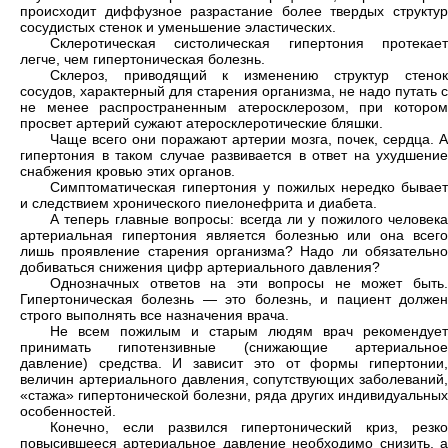
происходит диффузное разрастание более твердых структур
сосудистых стенок и уменьшение эластических.
Склеротическая систолическая гипертония протекает
легче, чем гипертоническая болезнь.
Склероз, приводящий к изменению структур стенок
сосудов, характерный для старения организма, не надо путать с
не менее распространенным атеросклерозом, при котором
просвет артерий сужают атеросклеротические бляшки.
Чаще всего они поражают артерии мозга, почек, сердца. А
гипертония в таком случае развивается в ответ на ухудшение
снабжения кровью этих органов.
Симптоматическая гипертония у пожилых нередко бывает
и следствием хронического пиелонефрита и диабета.
А теперь главные вопросы: всегда ли у пожилого человека
артериальная гипертония является болезнью или она всего
лишь проявление старения организма? Надо ли обязательно
добиваться снижения цифр артериального давления?
Однозначных ответов на эти вопросы не может быть.
Гипертоническая болезнь — это болезнь, и пациент должен
строго выполнять все назначения врача.
Не всем пожилым и старым людям врач рекомендует
принимать гипотензивные (снижающие артериальное
давление) средства. И зависит это от формы гипертонии,
величин артериального давления, сопутствующих заболеваний,
«стажа» гипертонической болезни, ряда других индивидуальных
особенностей.
Конечно, если развился гипертонический криз, резко
повысившееся артериальное давление необходимо снизить, а