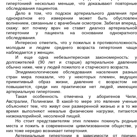
гипертонией несколько меньше, что доказывают повторные
обследования пациентов.
Дело в том, что подскок артериального давления при
однократном его измерении может быть обусловлен
волнением, связанным с врачебным осмотром. Забегая вперед,
скажу: вот почему врач не ставит диагноз артериальной
гипертонии у пациента на основании однократного
обследования.
Интересно отметить, что у пожилых в противоположность
молодым и людям среднего возраста гипертония чаще
наблюдается у женщин.
И еще одна небезынтересная закономерность: у
долгожителей (90 лет и старше) артериальное давление
обычно ниже, чем у людей пожилого и старческого возраста.
Эпидемиологические обследования населения разных
стран мира показали, что у некоторых племен, ведущих
примитивный образ жизни, давление с возрастом не
повышается, среди них практически нет людей, имеющих
артериальную гипертонию.
Такая особенность отмечена у аборигенов Чили,
Австралии, Полинезии. В какой-то мере это явление ученые
объясняют тем, что живут они размеренной жизнью и в то же
время выполняют немалые физические нагрузки, питаются
низкокалорийной, несоленой пищей.
Но стоит представителям этих племен покинуть родные
места и пожить в современном цивилизованном обществе, у
них тоже нередко возникает гипертония.
Артериальные гипертонии в зависимости от причин,