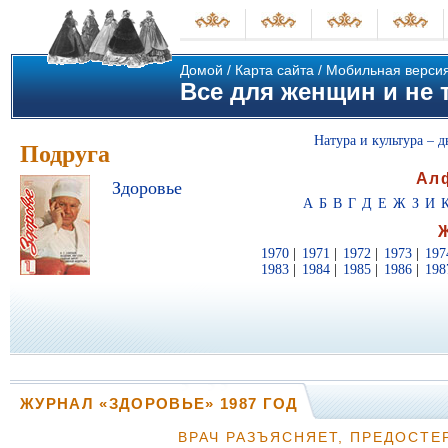
Домой
/
Карта сайта
/
Мобильная верси
Все для женщин и не т
Натура и культура – д
Подруга
Ал
Здоровье
А
Б
В
Г
Д
Е
Ж
З
И
1970
|
1971
|
1972
|
1973
|
197
1983
|
1984
|
1985
|
1986
|
198
ЖУРНАЛ «ЗДОРОВЬЕ» 1987 ГОД
ВРАЧ РАЗЪЯСНЯЕТ, ПРЕДОСТЕ